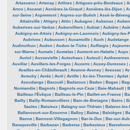
Artassenx
|
Artenay
|
Arthies
|
Artigues-près-Bordeaux
|
A
Arros
|
Ascarat
|
Asnières-la-Giraud
|
Asnières-lès-Dijon
|
A
sur-Seine
|
Aspremont
|
Aspres-sur-Buëch
|
Assé-le-Béreng
Attainville
|
Attigny
|
Attin
|
Aubagne
|
Aubenas
|
Auben
Auberives-sur-Varèze
|
Aubervilliers
|
Aubiat
|
Aubière
|
Aub
Aubigny-en-Artois
|
Aubigny-en-Laonnois
|
Aubigny-les-
Aubrives
|
Aubusson
|
Aucamville
|
Auch
|
Audelange
Audincthun
|
Audon
|
Audun-le-Tiche
|
Auffargis
|
Aujeurre
sur-Marne
|
Aumale
|
Aumelas
|
Aumont-en-Halatte
|
Aups
Auriol
|
Aussevielle
|
Autechaux
|
Auteuil
|
Authevernes
Auvillar
|
Auvillers-les-Forges
|
Auxerre
|
Auxey-Duresses
|
Availles-en-Châtellerault
|
Avanne-Aveney
|
Avessac
|
Av
Avrechy
|
Avrée
|
Avril
|
Avrille
|
Ax-les-Thermes
|
Aydat
Azoudange
|
Bacouël
|
Badaroux
|
Baden
|
Bagas
|
Bag
Normandie
|
Bagnols
|
Bagnols-sur-Ceze
|
Baie-Mahault
|
B
Bailleau-l'Évêque
|
Bailleau-le-Pin
|
Baillet-en-France
|
Ba
Bailly
|
Bailly-Romainvilliers
|
Bain-de-Bretagne
|
Bains
|
B
Saules
|
Baisieux
|
Balagny-sur-Thérain
|
Balaruc-les
Ballancourt-sur-Essonne
|
Balloy
|
Balma
|
Balsièges
|
Ba
Banne
|
Bannost-Villegagnon
|
Bar-le-Duc
|
Bar-sur-Aub
Baraqueville
|
Barbazan
|
Barberaz
|
Barbezieux
|
Barcelonn