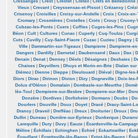
Cressanges
|
Crest
|
Crestet
|
Créteil
|
Crêts en Belledonne
Vieux
|
Crevant
|
Creyssensac-et-Pissot
|
Crézancy
|
Crézi
Crisenoy
|
Croisilles
|
Croisy-sur-Andelle
|
Croix
|
Croix-en-
Cromary
|
Crosmières
|
Crotelles
|
Crots
|
Crouy
|
Crucey-V
Cubzac-les-Ponts
|
Cuers
|
Cuffies
|
Cuges-les-Pins
|
Cug
Béon
|
Cult
|
Cultures
|
Cunac
|
Cuperly
|
Cuq-Toulza
|
Curgi
Cuts
|
Cuvilly
|
Cuy-Saint-Fiacre
|
Cuzac
|
Cuzieu
|
Dagny
|
Ville
|
Dammartin-sur-Tigeaux
|
Dampierre
|
Dampierre-en
Dangers
|
Dardilly
|
Darnetal
|
Daubensand
|
Daux
|
Dax
|
D
Denain
|
Denat
|
Denney
|
Déols
|
Désaignes
|
Deshaies
|
D
Chaises
|
Deyvillers
|
Dhuys et Morin-en-Brie
|
Dialan sur
Diémoz
|
Dienne
|
Dieppe
|
Dieulouard
|
Diéval
|
Digne-les-
Diors
|
Dirac
|
Dirinon
|
Divion
|
Dizy
|
Dogneville
|
Doix-les-
Dolus d'Oléron
|
Domalain
|
Dombasle-sur-Meurthe
|
Domèv
lès-Toul
|
Dompierre-sur-Besbre
|
Dompierre-sur-Mer
|
Donn
Donzère
|
Dordives
|
Dorlisheim
|
Dormans
|
Doubs
|
Do
Dourlers
|
Douville
|
Doux
|
Doyet
|
Dracé
|
Dracy-Saint-L
Drancy
|
Draveil
|
Drefféac
|
Dreux
|
Droiturier
|
Droux
|
Dru
Dullin
|
Duneau
|
Dunière-sur-Eyrieux
|
Dunkerque
|
Duranvi
Larequille
|
Dury
|
Duvy
|
Eauze
|
Écardenville-la-Campag
Méline
|
Échillais
|
Echinghen
|
Échiré
|
Eckartswiller
|
Eck
Écouflant
|
Écretteville-lès-Baons
|
Ectot-lès-Baons
|
Écui