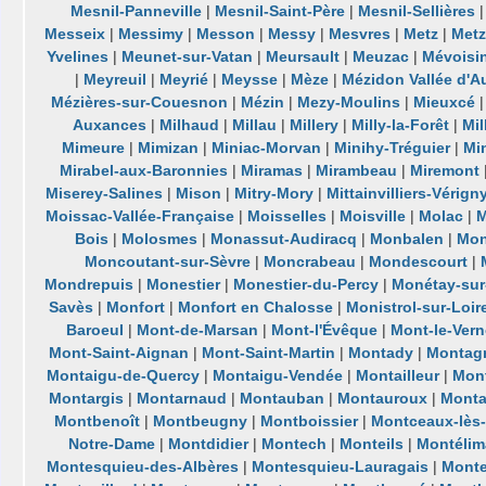
Mesnil-Panneville
|
Mesnil-Saint-Père
|
Mesnil-Sellières
Messeix
|
Messimy
|
Messon
|
Messy
|
Mesvres
|
Metz
|
Metz
Yvelines
|
Meunet-sur-Vatan
|
Meursault
|
Meuzac
|
Mévoisi
|
Meyreuil
|
Meyrié
|
Meysse
|
Mèze
|
Mézidon Vallée d'A
Mézières-sur-Couesnon
|
Mézin
|
Mezy-Moulins
|
Mieuxcé
Auxances
|
Milhaud
|
Millau
|
Millery
|
Milly-la-Forêt
|
Mil
Mimeure
|
Mimizan
|
Miniac-Morvan
|
Minihy-Tréguier
|
Mi
Mirabel-aux-Baronnies
|
Miramas
|
Mirambeau
|
Miremont
Miserey-Salines
|
Mison
|
Mitry-Mory
|
Mittainvilliers-Vérign
Moissac-Vallée-Française
|
Moisselles
|
Moisville
|
Molac
|
M
Bois
|
Molosmes
|
Monassut-Audiracq
|
Monbalen
|
Mon
Moncoutant-sur-Sèvre
|
Moncrabeau
|
Mondescourt
|
Mondrepuis
|
Monestier
|
Monestier-du-Percy
|
Monétay-sur-
Savès
|
Monfort
|
Monfort en Chalosse
|
Monistrol-sur-Loir
Baroeul
|
Mont-de-Marsan
|
Mont-l'Évêque
|
Mont-le-Vern
Mont-Saint-Aignan
|
Mont-Saint-Martin
|
Montady
|
Montag
Montaigu-de-Quercy
|
Montaigu-Vendée
|
Montailleur
|
Mon
Montargis
|
Montarnaud
|
Montauban
|
Montauroux
|
Monta
Montbenoît
|
Montbeugny
|
Montboissier
|
Montceaux-lès-
Notre-Dame
|
Montdidier
|
Montech
|
Monteils
|
Montélim
Montesquieu-des-Albères
|
Montesquieu-Lauragais
|
Mont