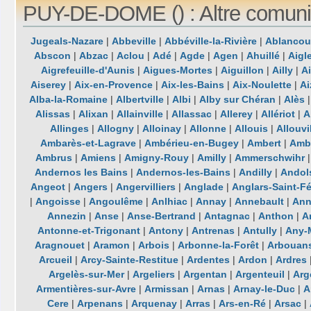
PUY-DE-DOME () : Altre comuni
Jugeals-Nazare
|
Abbeville
|
Abbéville-la-Rivière
|
Ablancou
Abscon
|
Abzac
|
Aclou
|
Adé
|
Agde
|
Agen
|
Ahuillé
|
Aigl
Aigrefeuille-d'Aunis
|
Aigues-Mortes
|
Aiguillon
|
Ailly
|
A
Aiserey
|
Aix-en-Provence
|
Aix-les-Bains
|
Aix-Noulette
|
Ai
Alba-la-Romaine
|
Albertville
|
Albi
|
Alby sur Chéran
|
Alès
Alissas
|
Alixan
|
Allainville
|
Allassac
|
Allerey
|
Allériot
|
A
Allinges
|
Allogny
|
Alloinay
|
Allonne
|
Allouis
|
Allouvi
Ambarès-et-Lagrave
|
Ambérieu-en-Bugey
|
Ambert
|
Ambl
Ambrus
|
Amiens
|
Amigny-Rouy
|
Amilly
|
Ammerschwihr
Andernos les Bains
|
Andernos-les-Bains
|
Andilly
|
Andol
Angeot
|
Angers
|
Angervilliers
|
Anglade
|
Anglars-Saint-Fé
|
Angoisse
|
Angoulême
|
Anlhiac
|
Annay
|
Annebault
|
Ann
Annezin
|
Anse
|
Anse-Bertrand
|
Antagnac
|
Anthon
|
A
Antonne-et-Trigonant
|
Antony
|
Antrenas
|
Antully
|
Any-
Aragnouet
|
Aramon
|
Arbois
|
Arbonne-la-Forêt
|
Arbouan
Arcueil
|
Arcy-Sainte-Restitue
|
Ardentes
|
Ardon
|
Ardres
Argelès-sur-Mer
|
Argeliers
|
Argentan
|
Argenteuil
|
Arg
Armentières-sur-Avre
|
Armissan
|
Arnas
|
Arnay-le-Duc
|
A
Cere
|
Arpenans
|
Arquenay
|
Arras
|
Ars-en-Ré
|
Arsac
|