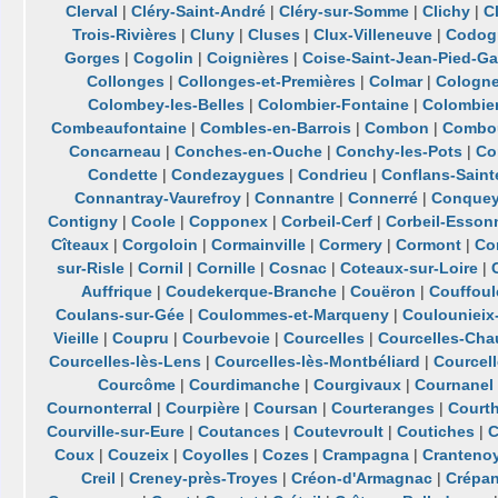
Clerval
|
Cléry-Saint-André
|
Cléry-sur-Somme
|
Clichy
|
C
Trois-Rivières
|
Cluny
|
Cluses
|
Clux-Villeneuve
|
Codog
Gorges
|
Cogolin
|
Coignières
|
Coise-Saint-Jean-Pied-Ga
Collonges
|
Collonges-et-Premières
|
Colmar
|
Cologn
Colombey-les-Belles
|
Colombier-Fontaine
|
Colombie
Combeaufontaine
|
Combles-en-Barrois
|
Combon
|
Combo
Concarneau
|
Conches-en-Ouche
|
Conchy-les-Pots
|
Co
Condette
|
Condezaygues
|
Condrieu
|
Conflans-Saint
Connantray-Vaurefroy
|
Connantre
|
Connerré
|
Conquey
Contigny
|
Coole
|
Copponex
|
Corbeil-Cerf
|
Corbeil-Esson
Cîteaux
|
Corgoloin
|
Cormainville
|
Cormery
|
Cormont
|
Co
sur-Risle
|
Cornil
|
Cornille
|
Cosnac
|
Coteaux-sur-Loire
|
Auffrique
|
Coudekerque-Branche
|
Couëron
|
Couffoul
Coulans-sur-Gée
|
Coulommes-et-Marqueny
|
Coulounieix
Vieille
|
Coupru
|
Courbevoie
|
Courcelles
|
Courcelles-Cha
Courcelles-lès-Lens
|
Courcelles-lès-Montbéliard
|
Courcell
Courcôme
|
Courdimanche
|
Courgivaux
|
Cournanel
Cournonterral
|
Courpière
|
Coursan
|
Courteranges
|
Court
Courville-sur-Eure
|
Coutances
|
Coutevroult
|
Coutiches
|
C
Coux
|
Couzeix
|
Coyolles
|
Cozes
|
Crampagna
|
Cranteno
Creil
|
Creney-près-Troyes
|
Créon-d'Armagnac
|
Crépa