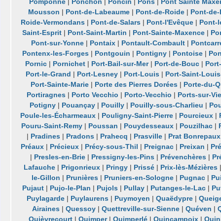
Pomponne
|
Ponchon
|
Poncin
|
Pons
|
Pont Sainte Maxe
Mousson
|
Pont-de-Labeaume
|
Pont-de-Roide
|
Pont-de
Roide-Vermondans
|
Pont-de-Salars
|
Pont-l'Evêque
|
Pont-l
Saint-Esprit
|
Pont-Saint-Martin
|
Pont-Sainte-Maxence
|
Po
Pont-sur-Yonne
|
Pontaix
|
Pontault-Combault
|
Pontcarr
Pontenx-les-Forges
|
Pontgouin
|
Pontigny
|
Pontoise
|
Pon
Pornic
|
Pornichet
|
Port-Bail-sur-Mer
|
Port-de-Bouc
|
Port
Port-le-Grand
|
Port-Lesney
|
Port-Louis
|
Port-Saint-Loui
Port-Sainte-Marie
|
Porte des Pierres Dorées
|
Porte-du-Q
Portiragnes
|
Porto Vecchio
|
Porto-Vecchio
|
Ports-sur-Vi
Potigny
|
Pouançay
|
Pouilly
|
Pouilly-sous-Charlieu
|
Pou
Poule-les-Écharmeaux
|
Pouligny-Saint-Pierre
|
Pourcieux
|
Pouru-Saint-Remy
|
Poussan
|
Pouydesseaux
|
Pouzilhac
|
|
Pradines
|
Pradons
|
Prahecq
|
Prasville
|
Prat Bonrepaux
Préaux
|
Précieux
|
Précy-sous-Thil
|
Preignac
|
Preixan
|
Pré
|
Presles-en-Brie
|
Pressigny-les-Pins
|
Prévenchères
|
Pr
Lafauche
|
Prigonrieux
|
Pringy
|
Prissé
|
Prix-lès-Mézières
le-Gillon
|
Prunières
|
Pruniers-en-Sologne
|
Pugnac
|
Pu
Pujaut
|
Pujo-le-Plan
|
Pujols
|
Pullay
|
Putanges-le-Lac
|
Pu
Puylagarde
|
Puylaurens
|
Puymoyen
|
Quaëdypre
|
Queig
Airaines
|
Quessoy
|
Quettreville-sur-Sienne
|
Quéven
|
Quièvrecourt
|
Quimper
|
Quimperlé
|
Quincampoix
|
Quin