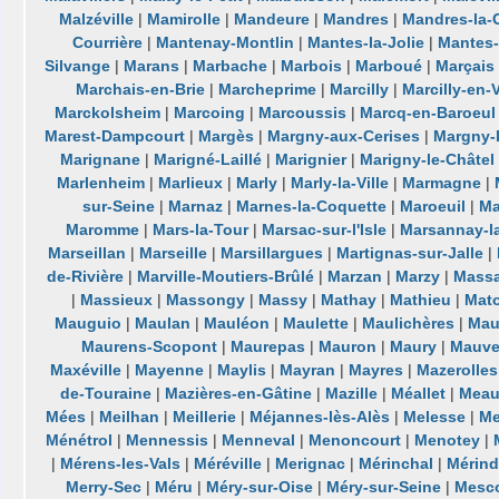
Malzéville
|
Mamirolle
|
Mandeure
|
Mandres
|
Mandres-la-
Courrière
|
Mantenay-Montlin
|
Mantes-la-Jolie
|
Mantes-l
Silvange
|
Marans
|
Marbache
|
Marbois
|
Marboué
|
Marçais
Marchais-en-Brie
|
Marcheprime
|
Marcilly
|
Marcilly-en-V
Marckolsheim
|
Marcoing
|
Marcoussis
|
Marcq-en-Baroeul
Marest-Dampcourt
|
Margès
|
Margny-aux-Cerises
|
Margny-
Marignane
|
Marigné-Laillé
|
Marignier
|
Marigny-le-Châtel
Marlenheim
|
Marlieux
|
Marly
|
Marly-la-Ville
|
Marmagne
|
sur-Seine
|
Marnaz
|
Marnes-la-Coquette
|
Maroeuil
|
Ma
Maromme
|
Mars-la-Tour
|
Marsac-sur-l'Isle
|
Marsannay-l
Marseillan
|
Marseille
|
Marsillargues
|
Martignas-sur-Jalle
|
de-Rivière
|
Marville-Moutiers-Brûlé
|
Marzan
|
Marzy
|
Massa
|
Massieux
|
Massongy
|
Massy
|
Mathay
|
Mathieu
|
Mat
Mauguio
|
Maulan
|
Mauléon
|
Maulette
|
Maulichères
|
Mau
Maurens-Scopont
|
Maurepas
|
Mauron
|
Maury
|
Mauv
Maxéville
|
Mayenne
|
Maylis
|
Mayran
|
Mayres
|
Mazerolles
de-Touraine
|
Mazières-en-Gâtine
|
Mazille
|
Méallet
|
Meau
Mées
|
Meilhan
|
Meillerie
|
Méjannes-lès-Alès
|
Melesse
|
Me
Ménétrol
|
Mennessis
|
Menneval
|
Menoncourt
|
Menotey
|
|
Mérens-les-Vals
|
Méréville
|
Merignac
|
Mérinchal
|
Mérind
Merry-Sec
|
Méru
|
Méry-sur-Oise
|
Méry-sur-Seine
|
Mesc