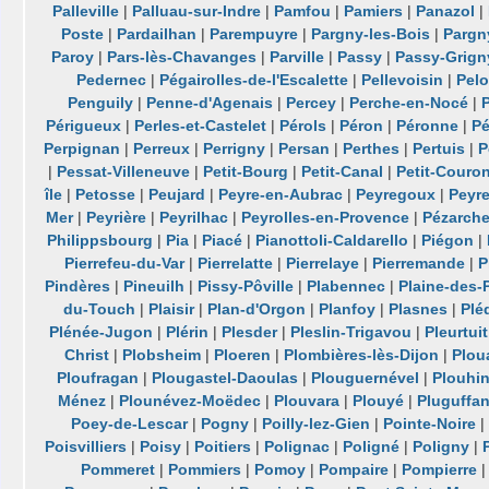
Palleville
|
Palluau-sur-Indre
|
Pamfou
|
Pamiers
|
Panazol
|
Poste
|
Pardailhan
|
Parempuyre
|
Pargny-les-Bois
|
Pargn
Paroy
|
Pars-lès-Chavanges
|
Parville
|
Passy
|
Passy-Grign
Pedernec
|
Pégairolles-de-l'Escalette
|
Pellevoisin
|
Pel
Penguily
|
Penne-d'Agenais
|
Percey
|
Perche-en-Nocé
|
Périgueux
|
Perles-et-Castelet
|
Pérols
|
Péron
|
Péronne
|
P
Perpignan
|
Perreux
|
Perrigny
|
Persan
|
Perthes
|
Pertuis
|
P
|
Pessat-Villeneuve
|
Petit-Bourg
|
Petit-Canal
|
Petit-Couro
île
|
Petosse
|
Peujard
|
Peyre-en-Aubrac
|
Peyregoux
|
Peyr
Mer
|
Peyrière
|
Peyrilhac
|
Peyrolles-en-Provence
|
Pézarch
Philippsbourg
|
Pia
|
Piacé
|
Pianottoli-Caldarello
|
Piégon
|
Pierrefeu-du-Var
|
Pierrelatte
|
Pierrelaye
|
Pierremande
|
P
Pindères
|
Pineuilh
|
Pissy-Pôville
|
Plabennec
|
Plaine-des-
du-Touch
|
Plaisir
|
Plan-d'Orgon
|
Planfoy
|
Plasnes
|
Plé
Plénée-Jugon
|
Plérin
|
Plesder
|
Pleslin-Trigavou
|
Pleurtuit
Christ
|
Plobsheim
|
Ploeren
|
Plombières-lès-Dijon
|
Plou
Ploufragan
|
Plougastel-Daoulas
|
Plouguernével
|
Plouhi
Ménez
|
Plounévez-Moëdec
|
Plouvara
|
Plouyé
|
Pluguffa
Poey-de-Lescar
|
Pogny
|
Poilly-lez-Gien
|
Pointe-Noire
Poisvilliers
|
Poisy
|
Poitiers
|
Polignac
|
Poligné
|
Poligny
|
Pommeret
|
Pommiers
|
Pomoy
|
Pompaire
|
Pompierre