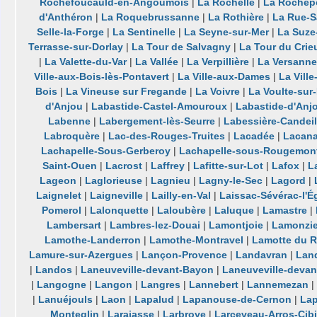
Rochefoucauld-en-Angoumois
|
La Rochelle
|
La Rochep
d'Anthéron
|
La Roquebrussanne
|
La Rothière
|
La Rue-Sa
Selle-la-Forge
|
La Sentinelle
|
La Seyne-sur-Mer
|
La Suze
Terrasse-sur-Dorlay
|
La Tour de Salvagny
|
La Tour du Crie
|
La Valette-du-Var
|
La Vallée
|
La Verpillière
|
La Versanne
Ville-aux-Bois-lès-Pontavert
|
La Ville-aux-Dames
|
La Vill
Bois
|
La Vineuse sur Fregande
|
La Voivre
|
La Voulte-sur
d'Anjou
|
Labastide-Castel-Amouroux
|
Labastide-d'Anj
Labenne
|
Labergement-lès-Seurre
|
Labessière-Candeil
Labroquère
|
Lac-des-Rouges-Truites
|
Lacadée
|
Lacan
Lachapelle-Sous-Gerberoy
|
Lachapelle-sous-Rougemon
Saint-Ouen
|
Lacrost
|
Laffrey
|
Lafitte-sur-Lot
|
Lafox
|
L
Lageon
|
Laglorieuse
|
Lagnieu
|
Lagny-le-Sec
|
Lagord
|
Laignelet
|
Laigneville
|
Lailly-en-Val
|
Laissac-Sévérac-l'É
Pomerol
|
Lalonquette
|
Laloubère
|
Laluque
|
Lamastre
|
Lambersart
|
Lambres-lez-Douai
|
Lamontjoie
|
Lamonzie
Lamothe-Landerron
|
Lamothe-Montravel
|
Lamotte du 
Lamure-sur-Azergues
|
Lançon-Provence
|
Landavran
|
Lan
|
Landos
|
Laneuveville-devant-Bayon
|
Laneuveville-deva
|
Langogne
|
Langon
|
Langres
|
Lannebert
|
Lannemezan
|
|
Lanuéjouls
|
Laon
|
Lapalud
|
Lapanouse-de-Cernon
|
La
Monteglin
|
Larajasse
|
Larbroye
|
Larceveau-Arros-Cibi