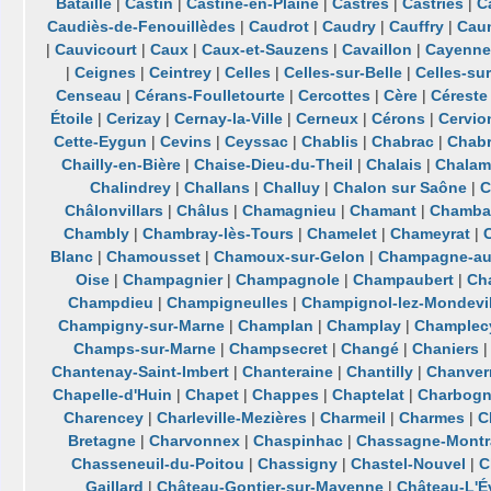
Bataille
|
Castin
|
Castine-en-Plaine
|
Castres
|
Castries
|
C
Caudiès-de-Fenouillèdes
|
Caudrot
|
Caudry
|
Cauffry
|
Cau
|
Cauvicourt
|
Caux
|
Caux-et-Sauzens
|
Cavaillon
|
Cayenn
|
Ceignes
|
Ceintrey
|
Celles
|
Celles-sur-Belle
|
Celles-sur
Censeau
|
Cérans-Foulletourte
|
Cercottes
|
Cère
|
Céreste
Étoile
|
Cerizay
|
Cernay-la-Ville
|
Cerneux
|
Cérons
|
Cervio
Cette-Eygun
|
Cevins
|
Ceyssac
|
Chablis
|
Chabrac
|
Chabr
Chailly-en-Bière
|
Chaise-Dieu-du-Theil
|
Chalais
|
Chalam
Chalindrey
|
Challans
|
Challuy
|
Chalon sur Saône
|
C
Châlonvillars
|
Châlus
|
Chamagnieu
|
Chamant
|
Chamba
Chambly
|
Chambray-lès-Tours
|
Chamelet
|
Chameyrat
|
Blanc
|
Chamousset
|
Chamoux-sur-Gelon
|
Champagne-au
Oise
|
Champagnier
|
Champagnole
|
Champaubert
|
Ch
Champdieu
|
Champigneulles
|
Champignol-lez-Mondevil
Champigny-sur-Marne
|
Champlan
|
Champlay
|
Champlec
Champs-sur-Marne
|
Champsecret
|
Changé
|
Chaniers
Chantenay-Saint-Imbert
|
Chanteraine
|
Chantilly
|
Chanver
Chapelle-d'Huin
|
Chapet
|
Chappes
|
Chaptelat
|
Charbog
Charencey
|
Charleville-Mezières
|
Charmeil
|
Charmes
|
C
Bretagne
|
Charvonnex
|
Chaspinhac
|
Chassagne-Montr
Chasseneuil-du-Poitou
|
Chassigny
|
Chastel-Nouvel
|
C
Gaillard
|
Château-Gontier-sur-Mayenne
|
Château-L'É