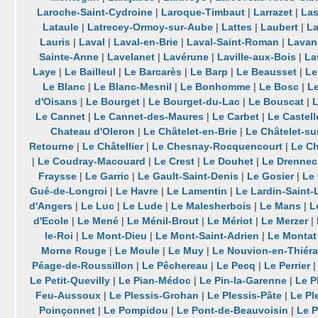
Laroche-Saint-Cydroine
|
Laroque-Timbaut
|
Larrazet
|
Las
Lataule
|
Latrecey-Ormoy-sur-Aube
|
Lattes
|
Laubert
|
La
Lauris
|
Laval
|
Laval-en-Brie
|
Laval-Saint-Roman
|
Lavan
Sainte-Anne
|
Lavelanet
|
Lavérune
|
Laville-aux-Bois
|
La
Laye
|
Le Bailleul
|
Le Barcarès
|
Le Barp
|
Le Beausset
|
Le
Le Blanc
|
Le Blanc-Mesnil
|
Le Bonhomme
|
Le Bosc
|
Le
d'Oisans
|
Le Bourget
|
Le Bourget-du-Lac
|
Le Bouscat
|
L
Le Cannet
|
Le Cannet-des-Maures
|
Le Carbet
|
Le Castell
Chateau d'Oleron
|
Le Châtelet-en-Brie
|
Le Châtelet-s
Retourne
|
Le Châtellier
|
Le Chesnay-Rocquencourt
|
Le C
|
Le Coudray-Macouard
|
Le Crest
|
Le Douhet
|
Le Drennec
Fraysse
|
Le Garric
|
Le Gault-Saint-Denis
|
Le Gosier
|
Le
Gué-de-Longroi
|
Le Havre
|
Le Lamentin
|
Le Lardin-Saint-
d'Angers
|
Le Luc
|
Le Lude
|
Le Malesherbois
|
Le Mans
|
L
d'Ecole
|
Le Mené
|
Le Ménil-Brout
|
Le Mériot
|
Le Merzer
|
le-Roi
|
Le Mont-Dieu
|
Le Mont-Saint-Adrien
|
Le Montat
Morne Rouge
|
Le Moule
|
Le Muy
|
Le Nouvion-en-Thiér
Péage-de-Roussillon
|
Le Pêchereau
|
Le Pecq
|
Le Perrier
Le Petit-Quevilly
|
Le Pian-Médoc
|
Le Pin-la-Garenne
|
Le P
Feu-Aussoux
|
Le Plessis-Grohan
|
Le Plessis-Pâte
|
Le Pl
Poinçonnet
|
Le Pompidou
|
Le Pont-de-Beauvoisin
|
Le P