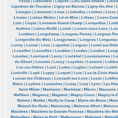
Fosse
|
Liebvillers
|
Lièpvre
|
Lieu-Saint-Amand
|
Lieur
Lignières-de-Touraine
|
Ligny-en-Barrois
|
Ligny-lès-Aire
|
L
Limoges
|
Limonest
|
Linas
|
Linthelles
|
Linthes
|
Linxe
Lissieu
|
Listrac-Médoc
|
Lit-et-Mixe
|
Litteau
|
Livers-Caze
Lizio
|
Llupia
|
Locmaria-Grand-Champ
|
Locqueltas
|
Lod
Authion
|
Loiron-Ruillé
|
Loisin
|
Loison-sous-Lens
|
Loi
Lombers
|
Longchamp
|
Longeau Percey
|
Longeau-Pe
Longeville-lès-Metz
|
Longjumeau
|
Longnes
|
Longueau
Lonny
|
Lonrai
|
Lons
|
Loperhet
|
Lorgues
|
Loriol-sur-Drô
|
Louailles
|
Loucelles
|
Loudéac
|
Loudes
|
Loudun
|
Lougr
Lourdes
|
Lournand
|
Loury
|
Loutehel
|
Louveciennes
|
Lo
du-Désert
|
Louvres
|
Louzy
|
Loyettes
|
Lozanne
|
Lubbo
Luc-sur-Orbieu
|
Lucé
|
Ludes
|
Luglon
|
Luisant
|
Luitré
Lunéville
|
Lupé
|
Luppy
|
Luquet
|
Lure
|
Lus-la-Croix-Haut
Lussac-les-Châteaux
|
Lussault-sur-Loire
|
Lusse
|
Lutilh
Bains
|
Luyères
|
Luzarches
|
Luzay
|
Luzy
|
Lyon
|
Lys-Hau
Saint-Même
|
Macheren
|
Machézal
|
Mâcon
|
Macouria
Maffliers
|
Magescq
|
Magland
|
Magny-Cours
|
Magny-le-D
Maîche
|
Maillat
|
Mailly-le-Camp
|
Maine-de-Boixe
|
Mainv
Maisnil-lès-Ruitz
|
Maisonnay
|
Maisons-Alfort
|
Maison
Maizières
|
Maizières-la-Grande-Paroisse
|
Maizières-lès-Me
Malavillers
|
Malay-le-Petit
|
Malbuisson
|
Malemort
|
Malevil