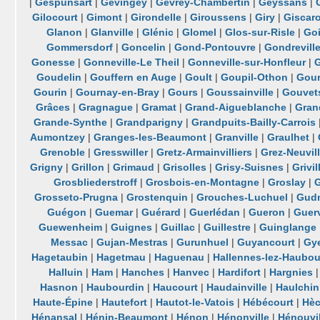
|
Gespunsart
|
Gevingey
|
Gevrey-Chambertin
|
Geyssans
|
Gilocourt
|
Gimont
|
Girondelle
|
Giroussens
|
Giry
|
Giscar
Glanon
|
Glanville
|
Glénic
|
Glomel
|
Glos-sur-Risle
|
Go
Gommersdorf
|
Goncelin
|
Gond-Pontouvre
|
Gondrevill
Gonesse
|
Gonneville-Le Theil
|
Gonneville-sur-Honfleur
|
G
Goudelin
|
Gouffern en Auge
|
Goult
|
Goupil-Othon
|
Gour
Gourin
|
Gournay-en-Bray
|
Gours
|
Goussainville
|
Gouvet
Grâces
|
Gragnague
|
Gramat
|
Grand-Aigueblanche
|
Gran
Grande-Synthe
|
Grandparigny
|
Grandpuits-Bailly-Carrois
Aumontzey
|
Granges-les-Beaumont
|
Granville
|
Graulhet
|
Grenoble
|
Gresswiller
|
Gretz-Armainvilliers
|
Grez-Neuvil
Grigny
|
Grillon
|
Grimaud
|
Grisolles
|
Grisy-Suisnes
|
Grivil
Grosbliederstroff
|
Grosbois-en-Montagne
|
Groslay
|
Grosseto-Prugna
|
Grostenquin
|
Grouches-Luchuel
|
Gudm
Guégon
|
Guemar
|
Guérard
|
Guerlédan
|
Gueron
|
Guerv
Guewenheim
|
Guignes
|
Guillac
|
Guillestre
|
Guinglange
Messac
|
Gujan-Mestras
|
Gurunhuel
|
Guyancourt
|
Gy
Hagetaubin
|
Hagetmau
|
Haguenau
|
Hallennes-lez-Haubou
Halluin
|
Ham
|
Hanches
|
Hanvec
|
Hardifort
|
Hargnies
Hasnon
|
Haubourdin
|
Haucourt
|
Haudainville
|
Haulchin
Haute-Épine
|
Hautefort
|
Hautot-le-Vatois
|
Hébécourt
|
Hè
Hénansal
|
Hénin-Beaumont
|
Hénon
|
Hénonville
|
Hénouvil