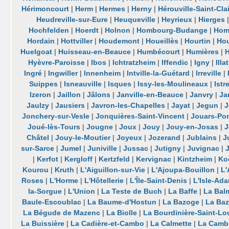
Hérimoncourt
|
Herm
|
Hermes
|
Herny
|
Hérouville-Saint-Clai
Heudreville-sur-Eure
|
Heuqueville
|
Heyrieux
|
Hierges
Hochfelden
|
Hoerdt
|
Holnon
|
Hombourg-Budange
|
Hom
Hordain
|
Hottviller
|
Houdemont
|
Houeillès
|
Hourtin
|
Ho
Huelgoat
|
Huisseau-en-Beauce
|
Humbécourt
|
Humières
|
Hyèvre-Paroisse
|
Ibos
|
Ichtratzheim
|
Iffendic
|
Igny
|
Illa
Ingré
|
Ingwiller
|
Innenheim
|
Intville-la-Guétard
|
Irreville
|
Suippes
|
Isneauville
|
Isques
|
Issy-les-Moulineaux
|
Istr
Izeron
|
Jaillon
|
Jâlons
|
Janville-en-Beauce
|
Janvry
|
Ja
Jaulzy
|
Jausiers
|
Javron-les-Chapelles
|
Jayat
|
Jegun
|
J
Jonchery-sur-Vesle
|
Jonquières-Saint-Vincent
|
Jouars-Pon
Joué-lès-Tours
|
Jougne
|
Joux
|
Jouy
|
Jouy-en-Josas
|
J
Châtel
|
Jouy-le-Moutier
|
Joyeux
|
Jozerand
|
Jublains
|
J
sur-Sarce
|
Jumel
|
Juniville
|
Jussac
|
Jutigny
|
Juvignac
|
|
Kerfot
|
Kergloff
|
Kertzfeld
|
Kervignac
|
Kintzheim
|
Ko
Kourou
|
Kruth
|
L'Aiguillon-sur-Vie
|
L'Ajoupa-Bouillon
|
L'
Roses
|
L'Horme
|
L'Hôtellerie
|
L'Île-Saint-Denis
|
L'Isle-Ad
la-Sorgue
|
L'Union
|
La Teste de Buch
|
La Baffe
|
La Bal
Baule-Escoublac
|
La Baume-d'Hostun
|
La Bazoge
|
La Ba
La Bégude de Mazenc
|
La Biolle
|
La Bourdinière-Saint-Lo
La Buissière
|
La Cadière-et-Cambo
|
La Calmette
|
La Camb