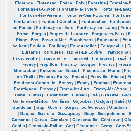
Florange
|
Florensac
|
Foëcy
|
Foix
|
Fontaine
|
Fontaine-B
Fontaine-la-Guyon
|
Fontaine-la-Rivière
|
Fontaine-Lava
Fontaine-lès-Vervins
|
Fontaine-Saint-Lucien
|
Fontaine
Fontanières
|
Fontanil-Cornillon
|
Fontarèches
|
Fontcouve
en-Parisis
|
Fontenay-sur-Eure
|
Fontenay-sur-Loing
|
Font
Forcé
|
Forges
|
Forges de Lanouée
|
Forges-les-Eaux
|
F
Plage
|
Fos
|
Fos-sur-Mer
|
Foucherans
|
Fouesnant
|
Fou
Valbert
|
Foulain
|
Fouligny
|
Fouquerolles
|
Fouqueville
|
F
Luisans
|
Fourques
|
Fragnes-La Loyère
|
Frambouhan
Francheville
|
Franconville
|
Francueil
|
Fransures
|
Frazé
|
Freney
|
Frépillon
|
Fresnay-l'Évêque
|
Fresnes
|
Fresn
Montauban
|
Fresnes-sur-Escaut
|
Fresnes-sur-Marne
|
Fre
en-Thelle
|
Fresnoy-Folny
|
Fressin
|
Fresville
|
Friaize
|
F
Froidmont-Cohartille
|
Froissy
|
Fromy
|
Fronsac
|
Fronten
Frontignan
|
Frossay
|
Frotey-lès-Lure
|
Frotey-lès-Vesoul
Fuans
|
Fumel
|
Furdenheim
|
Fuveau
|
Fyé
|
Gabarret
|
Gac
Gaillan-en-Médoc
|
Gaillères
|
Gajoubert
|
Galgon
|
Galié
|
G
Gandelain
|
Gap
|
Garein
|
Garges-lès-Gonesse
|
Garidech
|
|
Gaujac
|
Gavrelle
|
Gazaupouy
|
Geay
|
Geispolsheim
|
G
Gémenos
|
Genas
|
Génelard
|
Genevreuille
|
Génicourt
|
Gé
Genlis
|
Gensac-la-Pallue
|
Ger
|
Gérardmer
|
Gercy
|
Gère-B