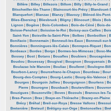
Billère
|
Billey
|
Billezois
|
Billom
|
Billy
|
Billy-le-Grand
|
Bitschwiller-lès-Thann
|
Blaincourt-lès-Précy
|
Blandouet-S
Blanquefort
|
Blanzac
|
Blanzy
|
Blavozy
|
Blénod-lès-Pon
Blies-Ébersing
|
Bliesbruck
|
Bligny
|
Blincourt
|
Blois
|
Bob
Lignon
|
Bogève
|
Bois-Colombes
|
Bois-de-Céné
|
Bois-de
Boisse-Penchot
|
Boissise-le-Roi
|
Boissy-aux-Cailles
|
Boi
Saint-Yon
|
Boisville-la-Saint-Père
|
Bolbec
|
Bonboillon
|
Bonifacio
|
Bonnemain
|
Bonneuil-les-Eaux
|
Bonneuil-sur-
Bonnières
|
Bonningues-lès-Calais
|
Bonrepos-Riquet
|
Bon
Bordeaux
|
Bordes
|
Borgo
|
Bormes-les-Mimosas
|
Bosc-Me
Bossey
|
Bost
|
Botans
|
Bouafles
|
Boubiers
|
Boucagnère
Boudou
|
Bouessay
|
Bougival
|
Bougnon
|
Bouguenais
|
B
Boulazac Isle Manoire
|
Bouliac
|
Boulleret
|
Boulogne-Bil
Bourbon-Lancy
|
Bourcefranc-le-Chapus
|
Bourdeau
|
Bour
Bourg-des-Comptes
|
Bourg-Lastic
|
Bourg-lès-Valence
|
Bourges
|
Bourgoin Jallieu
|
Bourguignon
|
Bourlens
|
Bo
Pierre
|
Bourogne
|
Bousbach
|
Boutervilliers
|
Bouvro
Bouzigues
|
Bouzonville
|
Boves
|
Bozouls
|
Branoux-les-Ta
|
Bras-Panon
|
Brax
|
Braye-en-Thiérache
|
Brazey-en-Plaine
Brécy
|
Bréhal
|
Breil-sur-Roya
|
Bresse Vallons
|
Bressui
Bretenière
|
Breteuil
|
Brétigny-sur-Orge
|
Bretoncelles
|
Bre