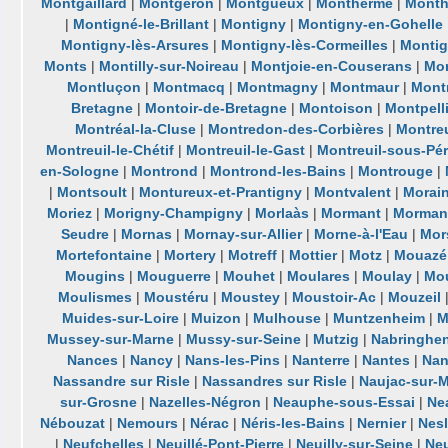
Montgaillard
|
Montgeron
|
Montgueux
|
Monthermé
|
Month
|
Montigné-le-Brillant
|
Montigny
|
Montigny-en-Gohelle
Montigny-lès-Arsures
|
Montigny-lès-Cormeilles
|
Montig
Monts
|
Montilly-sur-Noireau
|
Montjoie-en-Couserans
|
Mon
Montluçon
|
Montmacq
|
Montmagny
|
Montmaur
|
Mont
Bretagne
|
Montoir-de-Bretagne
|
Montoison
|
Montpell
Montréal-la-Cluse
|
Montredon-des-Corbières
|
Montreu
Montreuil-le-Chétif
|
Montreuil-le-Gast
|
Montreuil-sous-Pé
en-Sologne
|
Montrond
|
Montrond-les-Bains
|
Montrouge
|
|
Montsoult
|
Montureux-et-Prantigny
|
Montvalent
|
Morain
Moriez
|
Morigny-Champigny
|
Morlaàs
|
Mormant
|
Mormant
Seudre
|
Mornas
|
Mornay-sur-Allier
|
Morne-à-l'Eau
|
Mor
Mortefontaine
|
Mortery
|
Motreff
|
Mottier
|
Motz
|
Mouazé
Mougins
|
Mouguerre
|
Mouhet
|
Moulares
|
Moulay
|
Mou
Moulismes
|
Moustéru
|
Moustey
|
Moustoir-Ac
|
Mouzeil
Muides-sur-Loire
|
Muizon
|
Mulhouse
|
Muntzenheim
|
M
Mussey-sur-Marne
|
Mussy-sur-Seine
|
Mutzig
|
Nabringhe
Nances
|
Nancy
|
Nans-les-Pins
|
Nanterre
|
Nantes
|
Nan
Nassandre sur Risle
|
Nassandres sur Risle
|
Naujac-sur-
sur-Grosne
|
Nazelles-Négron
|
Neauphe-sous-Essai
|
Ne
Nébouzat
|
Nemours
|
Nérac
|
Néris-les-Bains
|
Nernier
|
Nes
|
Neufchelles
|
Neuillé-Pont-Pierre
|
Neuilly-sur-Seine
|
Ne