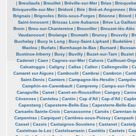
|
Breuilaufa
|
Breuillet
|
Bréville-sur-Mer
|
Brias
|
Bricqueb
Bricqueville-sur-Mer
|
Bridoré
|
Brie
|
Brié-et-Angonnes
|
Bri
Brignais
|
Brignoles
|
Briis-sous-Forges
|
Brionne
|
Briord
|
Saint-Innocent
|
Brissac Loire Aubance
|
Brive La Gaillar
Broin
|
Brou-sur-Chantereine
|
Brouviller
|
Brouzet-lès-Alès
Vaudancourt
|
Brulange
|
Brumath
|
Brunoy
|
Brusvily
|
Br
Buchelay
|
Bucy le Long
|
Bucy-Saint-Liphard
|
Budelière
|
Maclou
|
Burlats
|
Burnhaupt-le-Bas
|
Bursard
|
Bussan
Bustince-Iriberry
|
Busy
|
Buvilly
|
Buzet-sur-Tarn
|
Buziet
Cadenet
|
Caen
|
Cagnes-sur-Mer
|
Cahors
|
Caillouet-Orge
Calcatoggio
|
Caligny
|
Callas
|
Callen
|
Callengeville
|
Ca
Camaret sur Aigues
|
Camboulit
|
Cambrai
|
Cambron
|
Camb
Saint-Denis
|
Camiers
|
Campagne-lès-Hesdin
|
Campén
Camphin-en-Carembault
|
Campremy
|
Camps-sur-l'Isle
Canapville
|
Canet
|
Canet-en-Roussillon
|
Cangey
|
Cann
Cévennes
|
Canteleu
|
Cantin
|
Cap d'Ail
|
Cap-d'Ail
|
Capb
Capestang
|
Capesterre-Belle-Eau
|
Capesterre-Belle-Eau
Carcarès-Sainte-Croix
|
Carcassonne
|
Carcès
|
Carentan-l
Carpentras
|
Carpiquet
|
Carrières-sous-Poissy
|
Carspach
Cassel
|
Cassis
|
Castaignos-Souslens
|
Castanet
|
Castelj
Castelnau-le-Lez
|
Castelsarrasin
|
Castétis
|
Castets
|
Cas