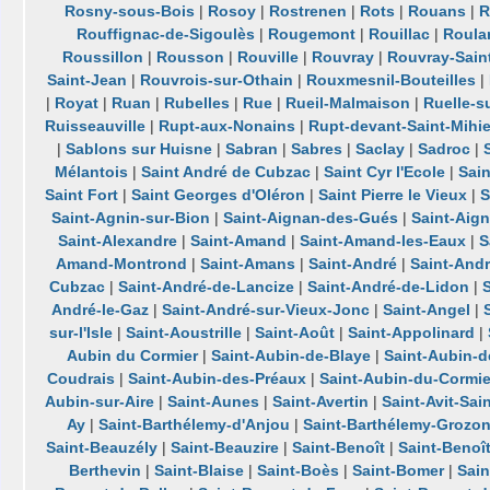
Rosny-sous-Bois
|
Rosoy
|
Rostrenen
|
Rots
|
Rouans
|
R
Rouffignac-de-Sigoulès
|
Rougemont
|
Rouillac
|
Roula
Roussillon
|
Rousson
|
Rouville
|
Rouvray
|
Rouvray-Sain
Saint-Jean
|
Rouvrois-sur-Othain
|
Rouxmesnil-Bouteilles
|
|
Royat
|
Ruan
|
Rubelles
|
Rue
|
Rueil-Malmaison
|
Ruelle-s
Ruisseauville
|
Rupt-aux-Nonains
|
Rupt-devant-Saint-Mihie
|
Sablons sur Huisne
|
Sabran
|
Sabres
|
Saclay
|
Sadroc
|
Mélantois
|
Saint André de Cubzac
|
Saint Cyr l'Ecole
|
Sain
Saint Fort
|
Saint Georges d'Oléron
|
Saint Pierre le Vieux
|
S
Saint-Agnin-sur-Bion
|
Saint-Aignan-des-Gués
|
Saint-Aig
Saint-Alexandre
|
Saint-Amand
|
Saint-Amand-les-Eaux
|
S
Amand-Montrond
|
Saint-Amans
|
Saint-André
|
Saint-And
Cubzac
|
Saint-André-de-Lancize
|
Saint-André-de-Lidon
|
André-le-Gaz
|
Saint-André-sur-Vieux-Jonc
|
Saint-Angel
|
sur-l'Isle
|
Saint-Aoustrille
|
Saint-Août
|
Saint-Appolinard
|
Aubin du Cormier
|
Saint-Aubin-de-Blaye
|
Saint-Aubin-
Coudrais
|
Saint-Aubin-des-Préaux
|
Saint-Aubin-du-Cormie
Aubin-sur-Aire
|
Saint-Aunes
|
Saint-Avertin
|
Saint-Avit-Sai
Ay
|
Saint-Barthélemy-d'Anjou
|
Saint-Barthélemy-Grozo
Saint-Beauzély
|
Saint-Beauzire
|
Saint-Benoît
|
Saint-Benoît
Berthevin
|
Saint-Blaise
|
Saint-Boès
|
Saint-Bomer
|
Sain