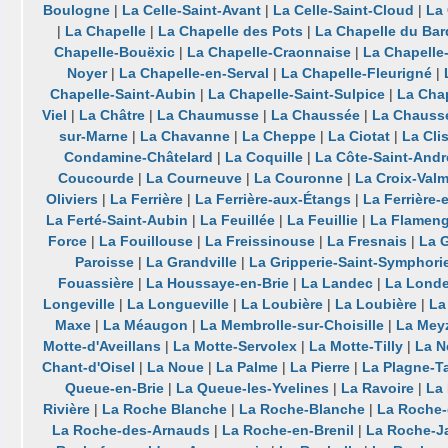
Boulogne
|
La Celle-Saint-Avant
|
La Celle-Saint-Cloud
|
La 
|
La Chapelle
|
La Chapelle des Pots
|
La Chapelle du Bar
Chapelle-Bouëxic
|
La Chapelle-Craonnaise
|
La Chapelle
Noyer
|
La Chapelle-en-Serval
|
La Chapelle-Fleurigné
|
Chapelle-Saint-Aubin
|
La Chapelle-Saint-Sulpice
|
La Chap
Viel
|
La Châtre
|
La Chaumusse
|
La Chaussée
|
La Chaussé
sur-Marne
|
La Chavanne
|
La Cheppe
|
La Ciotat
|
La Cli
Condamine-Châtelard
|
La Coquille
|
La Côte-Saint-Andr
Coucourde
|
La Courneuve
|
La Couronne
|
La Croix-Valm
Oliviers
|
La Ferrière
|
La Ferrière-aux-Étangs
|
La Ferrière-
La Ferté-Saint-Aubin
|
La Feuillée
|
La Feuillie
|
La Flameng
Force
|
La Fouillouse
|
La Freissinouse
|
La Fresnais
|
La 
Paroisse
|
La Grandville
|
La Gripperie-Saint-Symphori
Fouassière
|
La Houssaye-en-Brie
|
La Landec
|
La Lond
Longeville
|
La Longueville
|
La Loubière
|
La Loubière
|
La
Maxe
|
La Méaugon
|
La Membrolle-sur-Choisille
|
La Mey
Motte-d'Aveillans
|
La Motte-Servolex
|
La Motte-Tilly
|
La N
Chant-d'Oisel
|
La Noue
|
La Palme
|
La Pierre
|
La Plagne-T
Queue-en-Brie
|
La Queue-les-Yvelines
|
La Ravoire
|
La
Rivière
|
La Roche Blanche
|
La Roche-Blanche
|
La Roche-
La Roche-des-Arnauds
|
La Roche-en-Brenil
|
La Roche-J