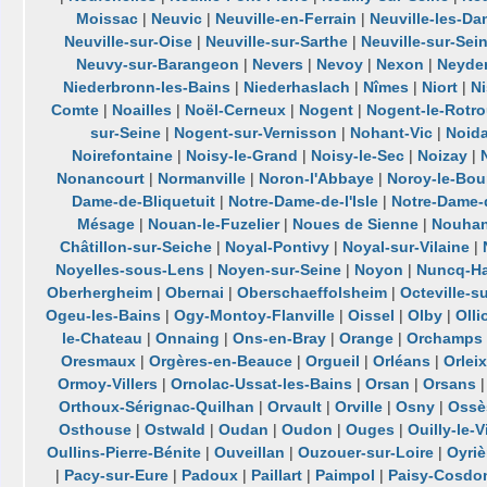
Moissac
|
Neuvic
|
Neuville-en-Ferrain
|
Neuville-les-D
Neuville-sur-Oise
|
Neuville-sur-Sarthe
|
Neuville-sur-Sei
Neuvy-sur-Barangeon
|
Nevers
|
Nevoy
|
Nexon
|
Neyde
Niederbronn-les-Bains
|
Niederhaslach
|
Nîmes
|
Niort
|
Ni
Comte
|
Noailles
|
Noël-Cerneux
|
Nogent
|
Nogent-le-Rotr
sur-Seine
|
Nogent-sur-Vernisson
|
Nohant-Vic
|
Noida
Noirefontaine
|
Noisy-le-Grand
|
Noisy-le-Sec
|
Noizay
|
Nonancourt
|
Normanville
|
Noron-l'Abbaye
|
Noroy-le-Bou
Dame-de-Bliquetuit
|
Notre-Dame-de-l'Isle
|
Notre-Dame-
Mésage
|
Nouan-le-Fuzelier
|
Noues de Sienne
|
Nouhan
Châtillon-sur-Seiche
|
Noyal-Pontivy
|
Noyal-sur-Vilaine
|
Noyelles-sous-Lens
|
Noyen-sur-Seine
|
Noyon
|
Nuncq-Ha
Oberhergheim
|
Obernai
|
Oberschaeffolsheim
|
Octeville-s
Ogeu-les-Bains
|
Ogy-Montoy-Flanville
|
Oissel
|
Olby
|
Olli
le-Chateau
|
Onnaing
|
Ons-en-Bray
|
Orange
|
Orchamps
Oresmaux
|
Orgères-en-Beauce
|
Orgueil
|
Orléans
|
Orleix
Ormoy-Villers
|
Ornolac-Ussat-les-Bains
|
Orsan
|
Orsans
Orthoux-Sérignac-Quilhan
|
Orvault
|
Orville
|
Osny
|
Ossè
Osthouse
|
Ostwald
|
Oudan
|
Oudon
|
Ouges
|
Ouilly-le-
Oullins-Pierre-Bénite
|
Ouveillan
|
Ouzouer-sur-Loire
|
Oyriè
|
Pacy-sur-Eure
|
Padoux
|
Paillart
|
Paimpol
|
Paisy-Cosdo