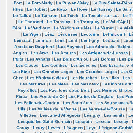
Port
|
Le Port-Marly
|
Le Puy-en-Velay
|
Le Puy-Sainte-Répa
Rheu
|
Le Robert
|
Le Roux
|
Le Rove
|
Le Russey
|
Le Saint
Le Tallud
|
Le Tampon
|
Le Teich
|
Le Temple-sur-Lot
|
Le Th
|
Le Thoronet
|
Le Translay
|
Le Tronquay
|
Le Val d'Ajol
|
Père
|
Le Vaudioux
|
Le Verdon-sur-Mer
|
Le Vernet
|
Le Vési
|
Le Vigen
|
Léaz
|
Lécousse
|
Lectoure
|
Leffincourt
|
L
Lempaut
|
Lennon
|
Lens
|
Lent
|
Lentigny
|
Léobard
|
Lépi
Abrets en Dauphiné
|
Les Abymes
|
Les Adrets de l'Estérel
Angles
|
Les Arcs
|
Les Arsures
|
Les Artigues-de-Lussac
|
Puits
|
Les Aynans
|
Les Bois d'Anjou
|
Les Bordes
|
Les Br
|
Les Cluses
|
Les Combes
|
Les Échelles
|
Les Essarts-le-
Les Fins
|
Les Grandes Loges
|
Les Grandes-Loges
|
Les G
Chée
|
Les Hôpitaux-Vieux
|
Les Houches
|
Les Lilas
|
Les 
Les Mazures
|
Les Mees
|
Les Mesneux
|
Les Monts d'A
Neyrolles
|
Les Pavillons-sous-Bois
|
Les Pennes-Mirabe
Pieux
|
Les Ponts-de-Cé
|
Les Portes du Coglais
|
Les Pre
Les Salles-du-Gardon
|
Les Sorinières
|
Les Souhesmes-R
Ulis
|
Les Vallées de la Vanne
|
Les Ventes-de-Bourse
|
Le
Villettes
|
Lescure-d'Albigeois
|
Lésigny
|
Lesmenils
|
Le
Lesquielles-Saint-Germain
|
Lesquin
|
Lessac
|
Lessay
|
Coucy
|
Leury
|
Lèves
|
Lévignen
|
Leyr
|
Lézignan-Corbiè