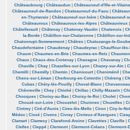
Châteaubourg
|
Châteaudun
|
Châteauneuf-d'Ille-et-Vilain
Châteauneuf-de-Randon
|
Chateauneuf-du-Faou
|
Château
en-Thymerais
|
Châteauneuf-sur-Isère
|
Châteauneuf-su
Châteauroux
|
Châteauroux-les-Alpes
|
Châteauvieux
Châtellerault
|
Châtenay
|
Chatenay-Vaudin
|
Chatenois
|
Ch
la-Borde
|
Châtillon-sur-Chalaronne
|
Châtillon-sur-In
Chatonrupt-Sommermont
|
Châtres
|
Chatuzange-le-Goube
Chaudefontaine
|
Chaudenay
|
Chaudeyrac
|
Chauffour-lès-
Chaum
|
Chaumes-en-Brie
|
Chaumes-en-Retz
|
Chaumon
Chaux
|
Chaux-des-Crotenay
|
Chavagne
|
Chavanay
|
Ch
Chaville
|
Chay
|
Chazelles-sur-Lyon
|
Chazey-sur-Ain
|
C
Chemilli
|
Chemilly
|
Chemin
|
Chenicourt
|
Cheniménil
|
Che
Chens-sur-Léman
|
Cherbourg-en-Cotentin
|
Chéreng
|
Ch
Cubas
|
Chéry-lès-Pouilly
|
Cheval-Blanc
|
Chevanceau
Chèvreville
|
Chey
|
Chiché
|
Chillac
|
Chilly-Mazarin
|
Ch
Chocques
|
Choisy-au-Bac
|
Choisy-le-Roi
|
Cholet
|
Chom
Chouzé-sur-Loire
|
Chouzelot
|
Chuisnes
|
Chuzelles
|
C
Cintrey
|
Ciré-d'Aunis
|
Cires-lès-Mello
|
Ciron
|
Ciry-le-No
Médoc
|
Cissé
|
Civens
|
Civray
|
Civrieux-d'Azergues
|
Cizay
Clamart
|
Clamecy
|
Clarafond-Arcine
|
Clavettes
|
Claville
|
C
Clelles
|
Cleppé
|
Clermont
|
Clermont-Créans
|
Clermont-