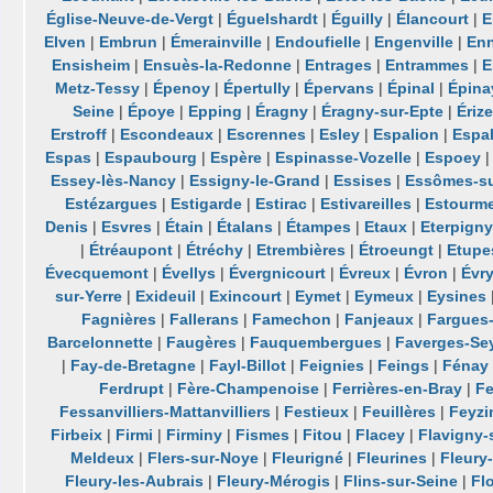
Église-Neuve-de-Vergt
|
Éguelshardt
|
Éguilly
|
Élancourt
|
E
Elven
|
Embrun
|
Émerainville
|
Endoufielle
|
Engenville
|
Enn
Ensisheim
|
Ensuès-la-Redonne
|
Entrages
|
Entrammes
|
E
Metz-Tessy
|
Épenoy
|
Épertully
|
Épervans
|
Épinal
|
Épina
Seine
|
Époye
|
Epping
|
Éragny
|
Éragny-sur-Epte
|
Érize
Erstroff
|
Escondeaux
|
Escrennes
|
Esley
|
Espalion
|
Espal
Espas
|
Espaubourg
|
Espère
|
Espinasse-Vozelle
|
Espoey
Essey-lès-Nancy
|
Essigny-le-Grand
|
Essises
|
Essômes-s
Estézargues
|
Estigarde
|
Estirac
|
Estivareilles
|
Estourme
Denis
|
Esvres
|
Étain
|
Étalans
|
Étampes
|
Etaux
|
Eterpign
|
Étréaupont
|
Étréchy
|
Etrembières
|
Étroeungt
|
Etupe
Évecquemont
|
Évellys
|
Évergnicourt
|
Évreux
|
Évron
|
Évr
sur-Yerre
|
Exideuil
|
Exincourt
|
Eymet
|
Eymeux
|
Eysines
Fagnières
|
Fallerans
|
Famechon
|
Fanjeaux
|
Fargues-
Barcelonnette
|
Faugères
|
Fauquembergues
|
Faverges-Se
|
Fay-de-Bretagne
|
Fayl-Billot
|
Feignies
|
Feings
|
Fénay
Ferdrupt
|
Fère-Champenoise
|
Ferrières-en-Bray
|
Fe
Fessanvilliers-Mattanvilliers
|
Festieux
|
Feuillères
|
Feyzi
Firbeix
|
Firmi
|
Firminy
|
Fismes
|
Fitou
|
Flacey
|
Flavigny-
Meldeux
|
Flers-sur-Noye
|
Fleurigné
|
Fleurines
|
Fleury
Fleury-les-Aubrais
|
Fleury-Mérogis
|
Flins-sur-Seine
|
Fl