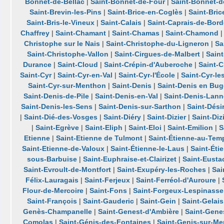
Bonnet-de-Bellac
|
Saint-Bonnet-de-Four
|
Saint-Bonnet-d
Saint-Brevin-les-Pins
|
Saint-Brice-en-Coglès
|
Saint-Bric
Saint-Bris-le-Vineux
|
Saint-Calais
|
Saint-Caprais-de-Bor
Chaffrey
|
Saint-Chamant
|
Saint-Chamas
|
Saint-Chamond
Christophe sur le Nais
|
Saint-Christophe-du-Ligneron
|
Sa
Saint-Christophe-Vallon
|
Saint-Cirgues-de-Malbert
|
Sain
Durance
|
Saint-Cloud
|
Saint-Crépin-d'Auberoche
|
Saint-
Saint-Cyr
|
Saint-Cyr-en-Val
|
Saint-Cyr-l'École
|
Saint-Cyr-le
Saint-Cyr-sur-Menthon
|
Saint-Denis
|
Saint-Denis en Bu
Saint-Denis-de-Pile
|
Saint-Denis-en-Val
|
Saint-Denis-Lann
Saint-Denis-les-Sens
|
Saint-Denis-sur-Sarthon
|
Saint-Dési
|
Saint-Dié-des-Vosges
|
Saint-Diéry
|
Saint-Dizier
|
Saint-Diz
|
Saint-Egrève
|
Saint-Eliph
|
Saint-Eloi
|
Saint-Emilion
|
S
Etienne
|
Saint-Etienne de Tulmont
|
Saint-Étienne-au-Tem
Saint-Etienne-de-Valoux
|
Saint-Étienne-le-Laus
|
Saint-Éti
sous-Barbuise
|
Saint-Euphraise-et-Clairizet
|
Saint-Eusta
Saint-Evroult-de-Montfort
|
Saint-Exupéry-les-Roches
|
Sai
Félix-Lauragais
|
Saint-Ferjeux
|
Saint-Ferréol-d'Auroure
|
Flour-de-Mercoire
|
Saint-Fons
|
Saint-Forgeux-Lespinasse
Saint-François
|
Saint-Gauderic
|
Saint-Gein
|
Saint-Gelais
Genès-Champanelle
|
Saint-Genest-d'Ambière
|
Saint-Gene
Comolas
|
Saint-Génis-des-Fontaines
|
Saint-Genis-sur-M