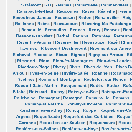
Suzémont
|
Rai
|
Raismes
|
Ramatuelle
|
Rambervillers
|
Ranspach-le-Haut
|
Raucoules
|
Raves
|
Réalville
|
Réans
Recoubeau Jansac
|
Redessan
|
Redon
|
Rehainviller
|
Reig
|
Reillanne
|
Reims
|
Remaucourt
|
Rémering-lès-Puttelange
|
Remouillé
|
Remoulins
|
Rennes
|
Renty
|
Renwez
|
Rep
Ressons-sur-Matz
|
Rethel
|
Retjons
|
Retonfey
|
Retourn
Reventin-Vaugris
|
Reyersviller
|
Reyssouze
|
Rezé
|
Rhin
Tavernes
|
Ribécourt-Dreslincourt
|
Ribemont-sur-Ancre
Richeval
|
Riedseltz
|
Rieux
|
Rignac
|
Rigny-sur-Arroux
|
Ri
|
Rimsdorf
|
Riom
|
Riom-ès-Montagnes
|
Rion-des-Landes
Rivedoux-Plage
|
Rivery
|
Rives
|
Rives de l'Yon
|
Rives D
Anjou
|
Rives-en-Seine
|
Rivière-Salée
|
Roanne
|
Rocamado
Yvelines
|
Rochefort-Montagne
|
Rochefort-sur-Nenon
|
Rocourt-Saint-Martin
|
Rocquemont
|
Rodès
|
Rodez
|
Roéz
Bitche
|
Roissard
|
Roissy
|
Roissy-en-Brie
|
Roissy-en-Fra
Rolleboise
|
Romagnat
|
Romagné
|
Romainville
|
Romans
Romeny-sur-Marne
|
Romilly-sur-Seine
|
Romorantin-
Roncherolles-en-Bray
|
Roncq
|
Roppe
|
Roquebrune-Cap
Argens
|
Roquefixade
|
Roquefort-des-Corbières
|
Roquefo
Garonne
|
Roquefort-sur-Soulzon
|
Roquemaure
|
Roque
Rosières-aux-Salines
|
Rosières-en-Haye
|
Rosières-près-