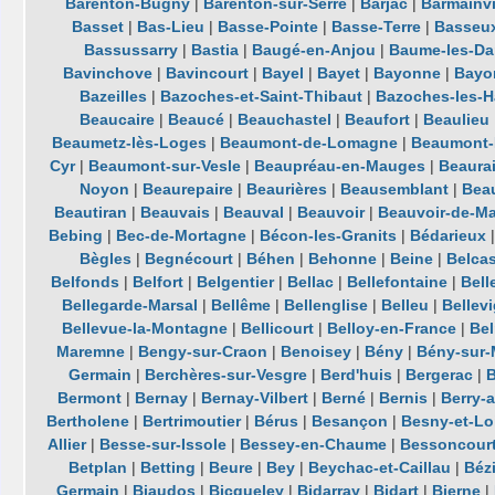
Barenton-Bugny
|
Barenton-sur-Serre
|
Barjac
|
Barmainvi
Basset
|
Bas-Lieu
|
Basse-Pointe
|
Basse-Terre
|
Basseu
Bassussarry
|
Bastia
|
Baugé-en-Anjou
|
Baume-les-D
Bavinchove
|
Bavincourt
|
Bayel
|
Bayet
|
Bayonne
|
Bayon
Bazeilles
|
Bazoches-et-Saint-Thibaut
|
Bazoches-les-H
Beaucaire
|
Beaucé
|
Beauchastel
|
Beaufort
|
Beaulieu
Beaumetz-lès-Loges
|
Beaumont-de-Lomagne
|
Beaumont-
Cyr
|
Beaumont-sur-Vesle
|
Beaupréau-en-Mauges
|
Beaura
Noyon
|
Beaurepaire
|
Beaurières
|
Beausemblant
|
Beau
Beautiran
|
Beauvais
|
Beauval
|
Beauvoir
|
Beauvoir-de-Ma
Bebing
|
Bec-de-Mortagne
|
Bécon-les-Granits
|
Bédarieux
Bègles
|
Begnécourt
|
Béhen
|
Behonne
|
Beine
|
Belcas
Belfonds
|
Belfort
|
Belgentier
|
Bellac
|
Bellefontaine
|
Bell
Bellegarde-Marsal
|
Bellême
|
Bellenglise
|
Belleu
|
Bellev
Bellevue-la-Montagne
|
Bellicourt
|
Belloy-en-France
|
Bel
Maremne
|
Bengy-sur-Craon
|
Benoisey
|
Bény
|
Bény-sur-
Germain
|
Berchères-sur-Vesgre
|
Berd'huis
|
Bergerac
|
Bermont
|
Bernay
|
Bernay-Vilbert
|
Berné
|
Bernis
|
Berry-
Bertholene
|
Bertrimoutier
|
Bérus
|
Besançon
|
Besny-et-Lo
Allier
|
Besse-sur-Issole
|
Bessey-en-Chaume
|
Bessoncour
Betplan
|
Betting
|
Beure
|
Bey
|
Beychac-et-Caillau
|
Béz
Germain
|
Biaudos
|
Bicqueley
|
Bidarray
|
Bidart
|
Bierne
|