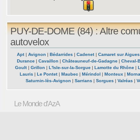
PUY-DE-DOME (84) : Altre com
autovelox
Apt
|
Avignon
|
Bédarrides
|
Cadenet
|
Camaret sur Aigues
Durance
|
Cavaillon
|
Châteauneuf-de-Gadagne
|
Cheval-
Goult
|
Grillon
|
L'Isle-sur-la-Sorgue
|
Lamotte du Rhône
|
Lauris
|
Le Pontet
|
Maubec
|
Mérindol
|
Monteux
|
Morn
Saturnin-lès-Avignon
|
Sarrians
|
Sorgues
|
Valréas
|
V
Le Monde d'AzA