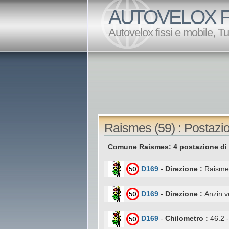
AUTOVELOX F
Autovelox fissi e mobile, T
Raismes (59) : Postazio
Comune Raismes: 4 postazione di
D169
-
Direzione :
Raismes
D169
-
Direzione :
Anzin 
D169
-
Chilometro :
46.2 