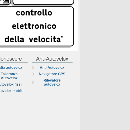
onoscere
Anti-Autovelox
lta autovelox
Anti-Autovelox
Tolleranza
Navigatore GPS
Autovelox
Rilevatore
utovelox fissi
autovelox
tovelox mobile