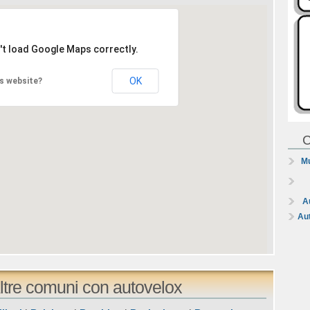
't load Google Maps correctly.
OK
s website?
C
Mu
A
Au
tre comuni con autovelox