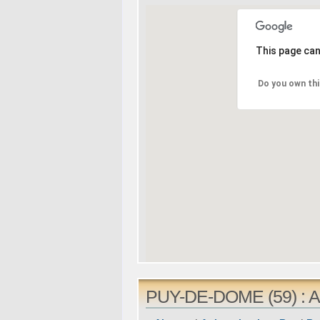
This page can
Do you own thi
PUY-DE-DOME (59) : Al