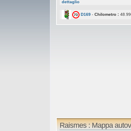
dettaglio
D169
-
Chilometro :
48.99
Raismes : Mappa autov