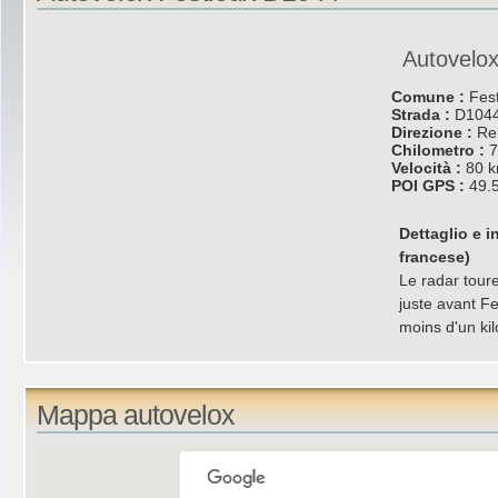
Autovelox 
Comune :
Fes
Strada :
D104
Direzione :
Re
Chilometro :
7
Velocità :
80 
POI GPS :
49.
Dettaglio e i
francese)
Le radar toure
juste avant Fe
moins d'un ki
Mappa autovelox