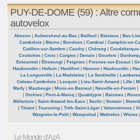
PUY-DE-DOME (59) : Altre com
autovelox
Abscon
|
Aubencheul-au-Bac
|
Bailleul
|
Baisieux
|
Bas-Lie
Cambrésis
|
Bierne
|
Bondues
|
Cambrai
|
Camphin-en-Ca
Catillon-sur-Sambre
|
Caudry
|
Chéreng
|
Coudekerque
Coutiches
|
Croix
|
Curgies
|
Denain
|
Dourlers
|
Dunkerq
Estourmel
|
Étroeungt
|
Feignies
|
Fresnes-sur-Escaut
|
Gr
Haubourdin
|
Halluin
|
Hardifort
|
Hasnon
|
Haubourdin
|
Hau
La Longueville
|
La Madeleine
|
La Sentinelle
|
Lambersa
Cateau-Cambrésis
|
Lesquin
|
Lieu-Saint-Amand
|
Lille
|
M
Marly
|
Maubeuge
|
Mons-en-Baroeul
|
Neuville-en-Ferrain
|
|
Orchies
|
Pont-à-Marcq
|
Quaëdypre
|
Raismes
|
Ronc
Mélantois
|
Saint-Amand-les-Eaux
|
Seclin
|
Somain
|
Steen
|
Thiant
|
Tourcoing
|
Trith-Saint-Léger
|
Valenciennes
|
V
Wargnies-le-Petit
|
Wasquehal
|
Wattrelos
|
Wicres
Le Monde d'AzA