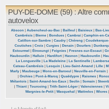
PUY-DE-DOME (59) : Altre com
autovelox
Abscon
|
Aubencheul-au-Bac
|
Bailleul
|
Baisieux
|
Bas-Lie
Cambrésis
|
Bierne
|
Bondues
|
Cambrai
|
Camphin-en-Ca
Catillon-sur-Sambre
|
Caudry
|
Chéreng
|
Coudekerque
Coutiches
|
Croix
|
Curgies
|
Denain
|
Dourlers
|
Dunkerq
Estourmel
|
Étroeungt
|
Feignies
|
Fresnes-sur-Escaut
|
Gr
Haubourdin
|
Halluin
|
Hardifort
|
Hasnon
|
Haubourdin
|
Hau
La Longueville
|
La Madeleine
|
La Sentinelle
|
Lambersa
Cateau-Cambrésis
|
Lesquin
|
Lieu-Saint-Amand
|
Lille
|
M
Marly
|
Maubeuge
|
Mons-en-Baroeul
|
Neuville-en-Ferrain
|
|
Orchies
|
Pont-à-Marcq
|
Quaëdypre
|
Raismes
|
Ronc
Mélantois
|
Saint-Amand-les-Eaux
|
Seclin
|
Somain
|
Steen
|
Thiant
|
Tourcoing
|
Trith-Saint-Léger
|
Valenciennes
|
V
Wargnies-le-Petit
|
Wasquehal
|
Wattrelos
|
Wicres