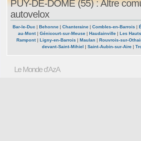
PUY-DE-DOME (55) : Altre com
autovelox
Bar-le-Duc
|
Behonne
|
Chanteraine
|
Combles-en-Barrois
|
É
au-Mont
|
Génicourt-sur-Meuse
|
Haudainville
|
Les Haut
Rampont
|
Ligny-en-Barrois
|
Maulan
|
Rouvrois-sur-Otha
devant-Saint-Mihiel
|
Saint-Aubin-sur-Aire
|
Tr
Le Monde d'AzA