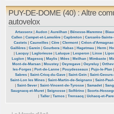
PUY-DE-DOME (40) : Altre com
autovelox
Artassenx
|
Audon
|
Aureilhan
|
Bénesse-Maremne
|
Biau
Callen
|
Campet-et-Lamolère
|
Capbreton
|
Carcarès-Sainte-
Castets
|
Cauneilles
|
Cère
|
Clermont
|
Créon-d'Armagnac
Gaillères
|
Garein
|
Gourbera
|
Habas
|
Hagetmau
|
Herm
|
Ho
|
Lacquy
|
Laglorieuse
|
Laluque
|
Lesperon
|
Linxe
|
Lipo
Luglon
|
Magescq
|
Maylis
|
Mées
|
Meilhan
|
Mimbaste
|
Mi
Mont-de-Marsan
|
Moustey
|
Oeyregave
|
Oeyreluy
|
Orthevi
les-Forges
|
Port-de-Lanne
|
Pouydesseaux
|
Pujo-le-Plan
Sabres
|
Saint-Cricq-du-Gave
|
Saint-Gein
|
Saint-Geours
Saint-Lon les Mines
|
Saint-Martin-de-Seignanx
|
Saint-Paul
|
Saint-Sever
|
Saint-Vincent-de-Tyrosse
|
Samadet
|
Sang
Saugnacq-et-Muret
|
Seignosse
|
Solférino
|
Soorts-Hosseg
|
Taller
|
Tarnos
|
Trensacq
|
Uchacq-et-Pare