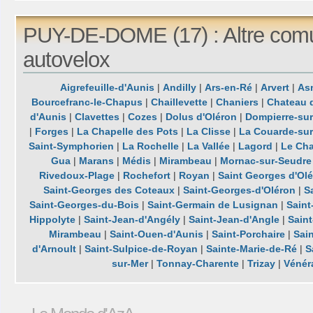
PUY-DE-DOME (17) : Altre com
autovelox
Aigrefeuille-d'Aunis
|
Andilly
|
Ars-en-Ré
|
Arvert
|
Asn
Bourcefranc-le-Chapus
|
Chaillevette
|
Chaniers
|
Chateau 
d'Aunis
|
Clavettes
|
Cozes
|
Dolus d'Oléron
|
Dompierre-su
|
Forges
|
La Chapelle des Pots
|
La Clisse
|
La Couarde-su
Saint-Symphorien
|
La Rochelle
|
La Vallée
|
Lagord
|
Le Cha
Gua
|
Marans
|
Médis
|
Mirambeau
|
Mornac-sur-Seudre
Rivedoux-Plage
|
Rochefort
|
Royan
|
Saint Georges d'Ol
Saint-Georges des Coteaux
|
Saint-Georges-d'Oléron
|
S
Saint-Georges-du-Bois
|
Saint-Germain de Lusignan
|
Saint
Hippolyte
|
Saint-Jean-d'Angély
|
Saint-Jean-d'Angle
|
Sain
Mirambeau
|
Saint-Ouen-d'Aunis
|
Saint-Porchaire
|
Sai
d'Arnoult
|
Saint-Sulpice-de-Royan
|
Sainte-Marie-de-Ré
|
S
sur-Mer
|
Tonnay-Charente
|
Trizay
|
Vénér