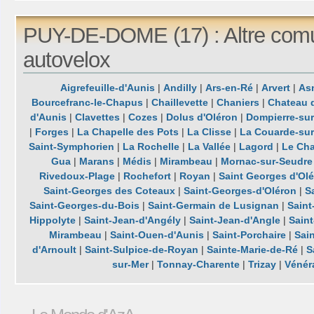
PUY-DE-DOME (17) : Altre com
autovelox
Aigrefeuille-d'Aunis
|
Andilly
|
Ars-en-Ré
|
Arvert
|
Asn
Bourcefranc-le-Chapus
|
Chaillevette
|
Chaniers
|
Chateau 
d'Aunis
|
Clavettes
|
Cozes
|
Dolus d'Oléron
|
Dompierre-su
|
Forges
|
La Chapelle des Pots
|
La Clisse
|
La Couarde-su
Saint-Symphorien
|
La Rochelle
|
La Vallée
|
Lagord
|
Le Cha
Gua
|
Marans
|
Médis
|
Mirambeau
|
Mornac-sur-Seudre
Rivedoux-Plage
|
Rochefort
|
Royan
|
Saint Georges d'Ol
Saint-Georges des Coteaux
|
Saint-Georges-d'Oléron
|
S
Saint-Georges-du-Bois
|
Saint-Germain de Lusignan
|
Saint
Hippolyte
|
Saint-Jean-d'Angély
|
Saint-Jean-d'Angle
|
Sain
Mirambeau
|
Saint-Ouen-d'Aunis
|
Saint-Porchaire
|
Sai
d'Arnoult
|
Saint-Sulpice-de-Royan
|
Sainte-Marie-de-Ré
|
S
sur-Mer
|
Tonnay-Charente
|
Trizay
|
Vénér