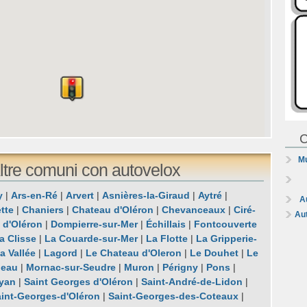
C
Mu
tre comuni con autovelox
y
|
Ars-en-Ré
|
Arvert
|
Asnières-la-Giraud
|
Aytré
|
A
tte
|
Chaniers
|
Chateau d'Oléron
|
Chevanceaux
|
Ciré-
Au
 d'Oléron
|
Dompierre-sur-Mer
|
Échillais
|
Fontcouverte
a Clisse
|
La Couarde-sur-Mer
|
La Flotte
|
La Gripperie-
a Vallée
|
Lagord
|
Le Chateau d'Oleron
|
Le Douhet
|
Le
beau
|
Mornac-sur-Seudre
|
Muron
|
Périgny
|
Pons
|
yan
|
Saint Georges d'Oléron
|
Saint-André-de-Lidon
|
int-Georges-d'Oléron
|
Saint-Georges-des-Coteaux
|