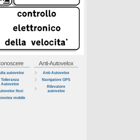
onoscere
Anti-Autovelox
lta autovelox
Anti-Autovelox
Tolleranza
Navigatore GPS
Autovelox
Rilevatore
utovelox fissi
autovelox
tovelox mobile