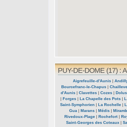
PUY-DE-DOME (17) : Al
Aigrefeuille-d'Aunis
|
Andill
Bourcefranc-le-Chapus
|
Chailleve
d'Aunis
|
Clavettes
|
Cozes
|
Dolus
|
Forges
|
La Chapelle des Pots
|
L
Saint-Symphorien
|
La Rochelle
|
L
Gua
|
Marans
|
Médis
|
Miram
Rivedoux-Plage
|
Rochefort
|
Ro
Saint-Georges des Coteaux
|
Sa