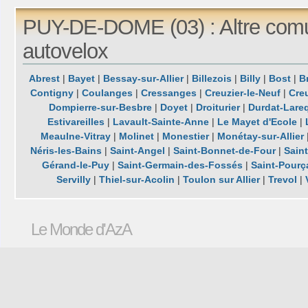
PUY-DE-DOME (03) : Altre com
autovelox
Abrest
|
Bayet
|
Bessay-sur-Allier
|
Billezois
|
Billy
|
Bost
|
B
Contigny
|
Coulanges
|
Cressanges
|
Creuzier-le-Neuf
|
Creu
Dompierre-sur-Besbre
|
Doyet
|
Droiturier
|
Durdat-Lareq
Estivareilles
|
Lavault-Sainte-Anne
|
Le Mayet d'Ecole
|
Meaulne-Vitray
|
Molinet
|
Monestier
|
Monétay-sur-Allier
Néris-les-Bains
|
Saint-Angel
|
Saint-Bonnet-de-Four
|
Sain
Gérand-le-Puy
|
Saint-Germain-des-Fossés
|
Saint-Pourç
Servilly
|
Thiel-sur-Acolin
|
Toulon sur Allier
|
Trevol
|
Le Monde d'AzA