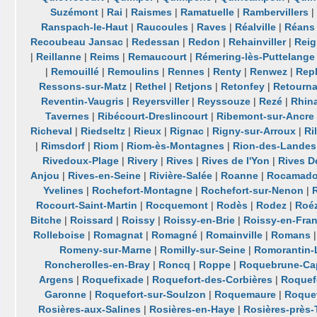
Suzémont
|
Rai
|
Raismes
|
Ramatuelle
|
Rambervillers
|
Ranspach-le-Haut
|
Raucoules
|
Raves
|
Réalville
|
Réans
Recoubeau Jansac
|
Redessan
|
Redon
|
Rehainviller
|
Reig
|
Reillanne
|
Reims
|
Remaucourt
|
Rémering-lès-Puttelange
|
Remouillé
|
Remoulins
|
Rennes
|
Renty
|
Renwez
|
Rep
Ressons-sur-Matz
|
Rethel
|
Retjons
|
Retonfey
|
Retourn
Reventin-Vaugris
|
Reyersviller
|
Reyssouze
|
Rezé
|
Rhin
Tavernes
|
Ribécourt-Dreslincourt
|
Ribemont-sur-Ancre
Richeval
|
Riedseltz
|
Rieux
|
Rignac
|
Rigny-sur-Arroux
|
Ri
|
Rimsdorf
|
Riom
|
Riom-ès-Montagnes
|
Rion-des-Landes
Rivedoux-Plage
|
Rivery
|
Rives
|
Rives de l'Yon
|
Rives D
Anjou
|
Rives-en-Seine
|
Rivière-Salée
|
Roanne
|
Rocamado
Yvelines
|
Rochefort-Montagne
|
Rochefort-sur-Nenon
|
Rocourt-Saint-Martin
|
Rocquemont
|
Rodès
|
Rodez
|
Roéz
Bitche
|
Roissard
|
Roissy
|
Roissy-en-Brie
|
Roissy-en-Fra
Rolleboise
|
Romagnat
|
Romagné
|
Romainville
|
Romans
Romeny-sur-Marne
|
Romilly-sur-Seine
|
Romorantin-
Roncherolles-en-Bray
|
Roncq
|
Roppe
|
Roquebrune-Cap
Argens
|
Roquefixade
|
Roquefort-des-Corbières
|
Roquefo
Garonne
|
Roquefort-sur-Soulzon
|
Roquemaure
|
Roque
Rosières-aux-Salines
|
Rosières-en-Haye
|
Rosières-près-