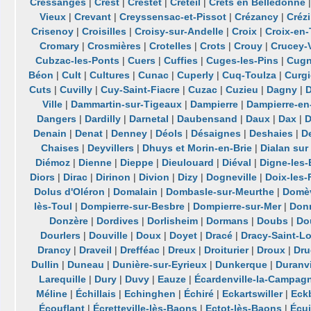
Cressanges
|
Crest
|
Crestet
|
Créteil
|
Crêts en Belledonne
Vieux
|
Crevant
|
Creyssensac-et-Pissot
|
Crézancy
|
Crézi
Crisenoy
|
Croisilles
|
Croisy-sur-Andelle
|
Croix
|
Croix-en-
Cromary
|
Crosmières
|
Crotelles
|
Crots
|
Crouy
|
Crucey-V
Cubzac-les-Ponts
|
Cuers
|
Cuffies
|
Cuges-les-Pins
|
Cug
Béon
|
Cult
|
Cultures
|
Cunac
|
Cuperly
|
Cuq-Toulza
|
Curgi
Cuts
|
Cuvilly
|
Cuy-Saint-Fiacre
|
Cuzac
|
Cuzieu
|
Dagny
|
Ville
|
Dammartin-sur-Tigeaux
|
Dampierre
|
Dampierre-en
Dangers
|
Dardilly
|
Darnetal
|
Daubensand
|
Daux
|
Dax
|
D
Denain
|
Denat
|
Denney
|
Déols
|
Désaignes
|
Deshaies
|
D
Chaises
|
Deyvillers
|
Dhuys et Morin-en-Brie
|
Dialan sur
Diémoz
|
Dienne
|
Dieppe
|
Dieulouard
|
Diéval
|
Digne-les-
Diors
|
Dirac
|
Dirinon
|
Divion
|
Dizy
|
Dogneville
|
Doix-les-
Dolus d'Oléron
|
Domalain
|
Dombasle-sur-Meurthe
|
Domèv
lès-Toul
|
Dompierre-sur-Besbre
|
Dompierre-sur-Mer
|
Donn
Donzère
|
Dordives
|
Dorlisheim
|
Dormans
|
Doubs
|
Do
Dourlers
|
Douville
|
Doux
|
Doyet
|
Dracé
|
Dracy-Saint-L
Drancy
|
Draveil
|
Drefféac
|
Dreux
|
Droiturier
|
Droux
|
Dru
Dullin
|
Duneau
|
Dunière-sur-Eyrieux
|
Dunkerque
|
Duranvi
Larequille
|
Dury
|
Duvy
|
Eauze
|
Écardenville-la-Campag
Méline
|
Échillais
|
Echinghen
|
Échiré
|
Eckartswiller
|
Eck
Écouflant
|
Écretteville-lès-Baons
|
Ectot-lès-Baons
|
Écui