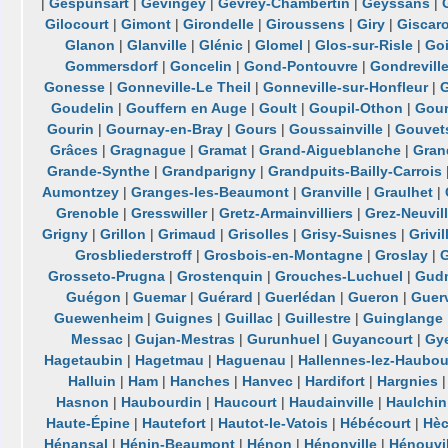
|
Gespunsart
|
Gevingey
|
Gevrey-Chambertin
|
Geyssans
|
Gilocourt
|
Gimont
|
Girondelle
|
Giroussens
|
Giry
|
Giscar
Glanon
|
Glanville
|
Glénic
|
Glomel
|
Glos-sur-Risle
|
Go
Gommersdorf
|
Goncelin
|
Gond-Pontouvre
|
Gondrevill
Gonesse
|
Gonneville-Le Theil
|
Gonneville-sur-Honfleur
|
G
Goudelin
|
Gouffern en Auge
|
Goult
|
Goupil-Othon
|
Gour
Gourin
|
Gournay-en-Bray
|
Gours
|
Goussainville
|
Gouvet
Grâces
|
Gragnague
|
Gramat
|
Grand-Aigueblanche
|
Gran
Grande-Synthe
|
Grandparigny
|
Grandpuits-Bailly-Carrois
Aumontzey
|
Granges-les-Beaumont
|
Granville
|
Graulhet
|
Grenoble
|
Gresswiller
|
Gretz-Armainvilliers
|
Grez-Neuvil
Grigny
|
Grillon
|
Grimaud
|
Grisolles
|
Grisy-Suisnes
|
Grivil
Grosbliederstroff
|
Grosbois-en-Montagne
|
Groslay
|
Grosseto-Prugna
|
Grostenquin
|
Grouches-Luchuel
|
Gudm
Guégon
|
Guemar
|
Guérard
|
Guerlédan
|
Gueron
|
Guerv
Guewenheim
|
Guignes
|
Guillac
|
Guillestre
|
Guinglange
Messac
|
Gujan-Mestras
|
Gurunhuel
|
Guyancourt
|
Gy
Hagetaubin
|
Hagetmau
|
Haguenau
|
Hallennes-lez-Haubou
Halluin
|
Ham
|
Hanches
|
Hanvec
|
Hardifort
|
Hargnies
Hasnon
|
Haubourdin
|
Haucourt
|
Haudainville
|
Haulchin
Haute-Épine
|
Hautefort
|
Hautot-le-Vatois
|
Hébécourt
|
Hè
Hénansal
|
Hénin-Beaumont
|
Hénon
|
Hénonville
|
Hénouvil