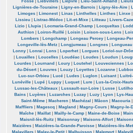
Fosse
|
Liebvillers
|
Lièpvre
|
Lieu-Saint-Amand
|
Lieur
Lignières-de-Touraine
|
Ligny-en-Barrois
|
Ligny-lès-Aire
|
L
Limoges
|
Limonest
|
Linas
|
Linthelles
|
Linthes
|
Linxe
Lissieu
|
Listrac-Médoc
|
Lit-et-Mixe
|
Litteau
|
Livers-Caze
Lizio
|
Llupia
|
Locmaria-Grand-Champ
|
Locqueltas
|
Lod
Authion
|
Loiron-Ruillé
|
Loisin
|
Loison-sous-Lens
|
Loi
Lombers
|
Longchamp
|
Longeau Percey
|
Longeau-Pe
Longeville-lès-Metz
|
Longjumeau
|
Longnes
|
Longueau
Lonny
|
Lonrai
|
Lons
|
Loperhet
|
Lorgues
|
Loriol-sur-Drô
|
Louailles
|
Loucelles
|
Loudéac
|
Loudes
|
Loudun
|
Lougr
Lourdes
|
Lournand
|
Loury
|
Loutehel
|
Louveciennes
|
Lo
du-Désert
|
Louvres
|
Louzy
|
Loyettes
|
Lozanne
|
Lubbo
Luc-sur-Orbieu
|
Lucé
|
Ludes
|
Luglon
|
Luisant
|
Luitré
Lunéville
|
Lupé
|
Luppy
|
Luquet
|
Lure
|
Lus-la-Croix-Haut
Lussac-les-Châteaux
|
Lussault-sur-Loire
|
Lusse
|
Lutilh
Bains
|
Luyères
|
Luzarches
|
Luzay
|
Luzy
|
Lyon
|
Lys-Hau
Saint-Même
|
Macheren
|
Machézal
|
Mâcon
|
Macouria
Maffliers
|
Magescq
|
Magland
|
Magny-Cours
|
Magny-le-D
Maîche
|
Maillat
|
Mailly-le-Camp
|
Maine-de-Boixe
|
Mainv
Maisnil-lès-Ruitz
|
Maisonnay
|
Maisons-Alfort
|
Maison
Maizières
|
Maizières-la-Grande-Paroisse
|
Maizières-lès-Me
Malavillers
|
Malay-le-Petit
|
Malbuisson
|
Malemort
|
Malevil