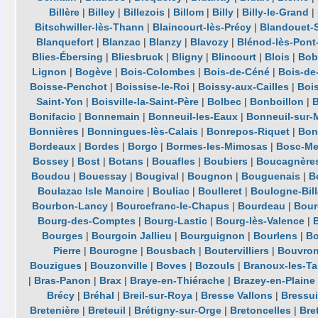
Billère
|
Billey
|
Billezois
|
Billom
|
Billy
|
Billy-le-Grand
|
Bitschwiller-lès-Thann
|
Blaincourt-lès-Précy
|
Blandouet-S
Blanquefort
|
Blanzac
|
Blanzy
|
Blavozy
|
Blénod-lès-Pon
Blies-Ébersing
|
Bliesbruck
|
Bligny
|
Blincourt
|
Blois
|
Bob
Lignon
|
Bogève
|
Bois-Colombes
|
Bois-de-Céné
|
Bois-de
Boisse-Penchot
|
Boissise-le-Roi
|
Boissy-aux-Cailles
|
Boi
Saint-Yon
|
Boisville-la-Saint-Père
|
Bolbec
|
Bonboillon
|
Bonifacio
|
Bonnemain
|
Bonneuil-les-Eaux
|
Bonneuil-sur-
Bonnières
|
Bonningues-lès-Calais
|
Bonrepos-Riquet
|
Bon
Bordeaux
|
Bordes
|
Borgo
|
Bormes-les-Mimosas
|
Bosc-Me
Bossey
|
Bost
|
Botans
|
Bouafles
|
Boubiers
|
Boucagnère
Boudou
|
Bouessay
|
Bougival
|
Bougnon
|
Bouguenais
|
B
Boulazac Isle Manoire
|
Bouliac
|
Boulleret
|
Boulogne-Bil
Bourbon-Lancy
|
Bourcefranc-le-Chapus
|
Bourdeau
|
Bour
Bourg-des-Comptes
|
Bourg-Lastic
|
Bourg-lès-Valence
|
Bourges
|
Bourgoin Jallieu
|
Bourguignon
|
Bourlens
|
Bo
Pierre
|
Bourogne
|
Bousbach
|
Boutervilliers
|
Bouvro
Bouzigues
|
Bouzonville
|
Boves
|
Bozouls
|
Branoux-les-Ta
|
Bras-Panon
|
Brax
|
Braye-en-Thiérache
|
Brazey-en-Plaine
Brécy
|
Bréhal
|
Breil-sur-Roya
|
Bresse Vallons
|
Bressui
Bretenière
|
Breteuil
|
Brétigny-sur-Orge
|
Bretoncelles
|
Bre