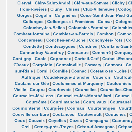
Clerval
|
Cléry-Saint-André
|
Cléry-sur-Somme
|
Clichy
|
C
Trois-Rivières
|
Cluny
|
Cluses
|
Clux-Villeneuve
|
Codog
Gorges
|
Cogolin
|
Coignières
|
Coise-Saint-Jean-Pied-Ga
Collonges
|
Collonges-et-Premières
|
Colmar
|
Cologn
Colombey-les-Belles
|
Colombier-Fontaine
|
Colombie
Combeaufontaine
|
Combles-en-Barrois
|
Combon
|
Combo
Concarneau
|
Conches-en-Ouche
|
Conchy-les-Pots
|
Co
Condette
|
Condezaygues
|
Condrieu
|
Conflans-Saint
Connantray-Vaurefroy
|
Connantre
|
Connerré
|
Conquey
Contigny
|
Coole
|
Copponex
|
Corbeil-Cerf
|
Corbeil-Esson
Cîteaux
|
Corgoloin
|
Cormainville
|
Cormery
|
Cormont
|
Co
sur-Risle
|
Cornil
|
Cornille
|
Cosnac
|
Coteaux-sur-Loire
|
Auffrique
|
Coudekerque-Branche
|
Couëron
|
Couffoul
Coulans-sur-Gée
|
Coulommes-et-Marqueny
|
Coulounieix
Vieille
|
Coupru
|
Courbevoie
|
Courcelles
|
Courcelles-Cha
Courcelles-lès-Lens
|
Courcelles-lès-Montbéliard
|
Courcell
Courcôme
|
Courdimanche
|
Courgivaux
|
Cournanel
Cournonterral
|
Courpière
|
Coursan
|
Courteranges
|
Court
Courville-sur-Eure
|
Coutances
|
Coutevroult
|
Coutiches
|
C
Coux
|
Couzeix
|
Coyolles
|
Cozes
|
Crampagna
|
Cranteno
Creil
|
Creney-près-Troyes
|
Créon-d'Armagnac
|
Crépa