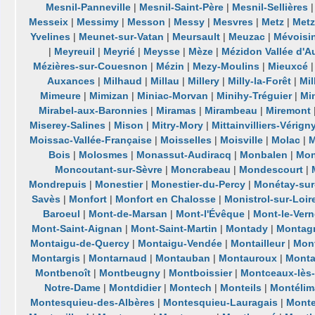
Mesnil-Panneville
|
Mesnil-Saint-Père
|
Mesnil-Sellières
Messeix
|
Messimy
|
Messon
|
Messy
|
Mesvres
|
Metz
|
Metz
Yvelines
|
Meunet-sur-Vatan
|
Meursault
|
Meuzac
|
Mévoisi
|
Meyreuil
|
Meyrié
|
Meysse
|
Mèze
|
Mézidon Vallée d'A
Mézières-sur-Couesnon
|
Mézin
|
Mezy-Moulins
|
Mieuxcé
Auxances
|
Milhaud
|
Millau
|
Millery
|
Milly-la-Forêt
|
Mil
Mimeure
|
Mimizan
|
Miniac-Morvan
|
Minihy-Tréguier
|
Mi
Mirabel-aux-Baronnies
|
Miramas
|
Mirambeau
|
Miremont
Miserey-Salines
|
Mison
|
Mitry-Mory
|
Mittainvilliers-Vérign
Moissac-Vallée-Française
|
Moisselles
|
Moisville
|
Molac
|
M
Bois
|
Molosmes
|
Monassut-Audiracq
|
Monbalen
|
Mon
Moncoutant-sur-Sèvre
|
Moncrabeau
|
Mondescourt
|
Mondrepuis
|
Monestier
|
Monestier-du-Percy
|
Monétay-sur-
Savès
|
Monfort
|
Monfort en Chalosse
|
Monistrol-sur-Loir
Baroeul
|
Mont-de-Marsan
|
Mont-l'Évêque
|
Mont-le-Vern
Mont-Saint-Aignan
|
Mont-Saint-Martin
|
Montady
|
Montag
Montaigu-de-Quercy
|
Montaigu-Vendée
|
Montailleur
|
Mon
Montargis
|
Montarnaud
|
Montauban
|
Montauroux
|
Monta
Montbenoît
|
Montbeugny
|
Montboissier
|
Montceaux-lès-
Notre-Dame
|
Montdidier
|
Montech
|
Monteils
|
Montélim
Montesquieu-des-Albères
|
Montesquieu-Lauragais
|
Mont