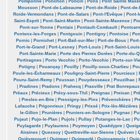
Pomponne
|
Ponchon
|
Poncin
|
Pons
|
Pont Sainte Maxe
Mousson
|
Pont-de-Labeaume
|
Pont-de-Roide
|
Pont-de
Roide-Vermondans
|
Pont-de-Salars
|
Pont-l'Evêque
|
Pont-l
Saint-Esprit
|
Pont-Saint-Martin
|
Pont-Sainte-Maxence
|
Po
Pont-sur-Yonne
|
Pontaix
|
Pontault-Combault
|
Pontcarr
Pontenx-les-Forges
|
Pontgouin
|
Pontigny
|
Pontoise
|
Pon
Pornic
|
Pornichet
|
Port-Bail-sur-Mer
|
Port-de-Bouc
|
Port
Port-le-Grand
|
Port-Lesney
|
Port-Louis
|
Port-Saint-Loui
Port-Sainte-Marie
|
Porte des Pierres Dorées
|
Porte-du-Q
Portiragnes
|
Porto Vecchio
|
Porto-Vecchio
|
Ports-sur-Vi
Potigny
|
Pouançay
|
Pouilly
|
Pouilly-sous-Charlieu
|
Pou
Poule-les-Écharmeaux
|
Pouligny-Saint-Pierre
|
Pourcieux
|
Pouru-Saint-Remy
|
Poussan
|
Pouydesseaux
|
Pouzilhac
|
|
Pradines
|
Pradons
|
Prahecq
|
Prasville
|
Prat Bonrepaux
Préaux
|
Précieux
|
Précy-sous-Thil
|
Preignac
|
Preixan
|
Pré
|
Presles-en-Brie
|
Pressigny-les-Pins
|
Prévenchères
|
Pr
Lafauche
|
Prigonrieux
|
Pringy
|
Prissé
|
Prix-lès-Mézières
le-Gillon
|
Prunières
|
Pruniers-en-Sologne
|
Pugnac
|
Pu
Pujaut
|
Pujo-le-Plan
|
Pujols
|
Pullay
|
Putanges-le-Lac
|
Pu
Puylagarde
|
Puylaurens
|
Puymoyen
|
Quaëdypre
|
Queig
Airaines
|
Quessoy
|
Quettreville-sur-Sienne
|
Quéven
|
Quièvrecourt
|
Quimper
|
Quimperlé
|
Quincampoix
|
Quin