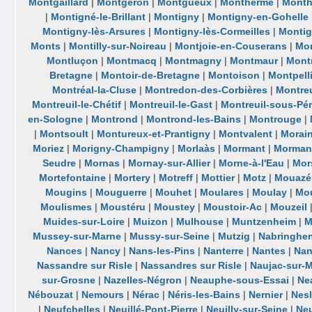
Montgaillard
|
Montgeron
|
Montgueux
|
Monthermé
|
Month
|
Montigné-le-Brillant
|
Montigny
|
Montigny-en-Gohelle
Montigny-lès-Arsures
|
Montigny-lès-Cormeilles
|
Montig
Monts
|
Montilly-sur-Noireau
|
Montjoie-en-Couserans
|
Mon
Montluçon
|
Montmacq
|
Montmagny
|
Montmaur
|
Mont
Bretagne
|
Montoir-de-Bretagne
|
Montoison
|
Montpell
Montréal-la-Cluse
|
Montredon-des-Corbières
|
Montreu
Montreuil-le-Chétif
|
Montreuil-le-Gast
|
Montreuil-sous-Pé
en-Sologne
|
Montrond
|
Montrond-les-Bains
|
Montrouge
|
|
Montsoult
|
Montureux-et-Prantigny
|
Montvalent
|
Morain
Moriez
|
Morigny-Champigny
|
Morlaàs
|
Mormant
|
Mormant
Seudre
|
Mornas
|
Mornay-sur-Allier
|
Morne-à-l'Eau
|
Mor
Mortefontaine
|
Mortery
|
Motreff
|
Mottier
|
Motz
|
Mouazé
Mougins
|
Mouguerre
|
Mouhet
|
Moulares
|
Moulay
|
Mou
Moulismes
|
Moustéru
|
Moustey
|
Moustoir-Ac
|
Mouzeil
Muides-sur-Loire
|
Muizon
|
Mulhouse
|
Muntzenheim
|
M
Mussey-sur-Marne
|
Mussy-sur-Seine
|
Mutzig
|
Nabringhe
Nances
|
Nancy
|
Nans-les-Pins
|
Nanterre
|
Nantes
|
Nan
Nassandre sur Risle
|
Nassandres sur Risle
|
Naujac-sur-
sur-Grosne
|
Nazelles-Négron
|
Neauphe-sous-Essai
|
Ne
Nébouzat
|
Nemours
|
Nérac
|
Néris-les-Bains
|
Nernier
|
Nes
|
Neufchelles
|
Neuillé-Pont-Pierre
|
Neuilly-sur-Seine
|
Ne