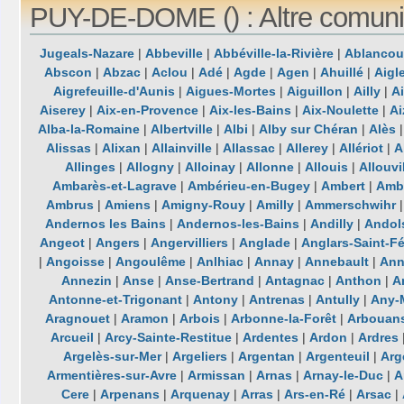
PUY-DE-DOME () : Altre comuni
Jugeals-Nazare
|
Abbeville
|
Abbéville-la-Rivière
|
Ablancou
Abscon
|
Abzac
|
Aclou
|
Adé
|
Agde
|
Agen
|
Ahuillé
|
Aigl
Aigrefeuille-d'Aunis
|
Aigues-Mortes
|
Aiguillon
|
Ailly
|
A
Aiserey
|
Aix-en-Provence
|
Aix-les-Bains
|
Aix-Noulette
|
Ai
Alba-la-Romaine
|
Albertville
|
Albi
|
Alby sur Chéran
|
Alès
Alissas
|
Alixan
|
Allainville
|
Allassac
|
Allerey
|
Allériot
|
A
Allinges
|
Allogny
|
Alloinay
|
Allonne
|
Allouis
|
Allouvi
Ambarès-et-Lagrave
|
Ambérieu-en-Bugey
|
Ambert
|
Ambl
Ambrus
|
Amiens
|
Amigny-Rouy
|
Amilly
|
Ammerschwihr
Andernos les Bains
|
Andernos-les-Bains
|
Andilly
|
Andol
Angeot
|
Angers
|
Angervilliers
|
Anglade
|
Anglars-Saint-Fé
|
Angoisse
|
Angoulême
|
Anlhiac
|
Annay
|
Annebault
|
Ann
Annezin
|
Anse
|
Anse-Bertrand
|
Antagnac
|
Anthon
|
A
Antonne-et-Trigonant
|
Antony
|
Antrenas
|
Antully
|
Any-
Aragnouet
|
Aramon
|
Arbois
|
Arbonne-la-Forêt
|
Arbouan
Arcueil
|
Arcy-Sainte-Restitue
|
Ardentes
|
Ardon
|
Ardres
Argelès-sur-Mer
|
Argeliers
|
Argentan
|
Argenteuil
|
Arg
Armentières-sur-Avre
|
Armissan
|
Arnas
|
Arnay-le-Duc
|
A
Cere
|
Arpenans
|
Arquenay
|
Arras
|
Ars-en-Ré
|
Arsac
|