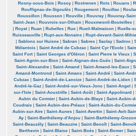
Rosny-sous-Bois
|
Rosoy
|
Rostrenen
|
Rots
|
Rouans
|
R
Rouffignac-de-Sigoulès
|
Rougemont
|
Rouillac
|
Roula
Roussillon
|
Rousson
|
Rouville
|
Rouvray
|
Rouvray-Sain
Saint-Jean
|
Rouvrois-sur-Othain
|
Rouxmesnil-Bouteilles
|
|
Royat
|
Ruan
|
Rubelles
|
Rue
|
Rueil-Malmaison
|
Ruelle-s
Ruisseauville
|
Rupt-aux-Nonains
|
Rupt-devant-Saint-Mihie
|
Sablons sur Huisne
|
Sabran
|
Sabres
|
Saclay
|
Sadroc
|
Mélantois
|
Saint André de Cubzac
|
Saint Cyr l'Ecole
|
Sain
Saint Fort
|
Saint Georges d'Oléron
|
Saint Pierre le Vieux
|
S
Saint-Agnin-sur-Bion
|
Saint-Aignan-des-Gués
|
Saint-Aig
Saint-Alexandre
|
Saint-Amand
|
Saint-Amand-les-Eaux
|
S
Amand-Montrond
|
Saint-Amans
|
Saint-André
|
Saint-And
Cubzac
|
Saint-André-de-Lancize
|
Saint-André-de-Lidon
|
André-le-Gaz
|
Saint-André-sur-Vieux-Jonc
|
Saint-Angel
|
sur-l'Isle
|
Saint-Aoustrille
|
Saint-Août
|
Saint-Appolinard
|
Aubin du Cormier
|
Saint-Aubin-de-Blaye
|
Saint-Aubin-
Coudrais
|
Saint-Aubin-des-Préaux
|
Saint-Aubin-du-Cormie
Aubin-sur-Aire
|
Saint-Aunes
|
Saint-Avertin
|
Saint-Avit-Sai
Ay
|
Saint-Barthélemy-d'Anjou
|
Saint-Barthélemy-Grozo
Saint-Beauzély
|
Saint-Beauzire
|
Saint-Benoît
|
Saint-Benoît
Berthevin
|
Saint-Blaise
|
Saint-Boès
|
Saint-Bomer
|
Sain