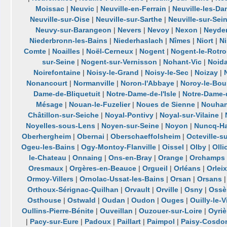
Moissac
|
Neuvic
|
Neuville-en-Ferrain
|
Neuville-les-D
Neuville-sur-Oise
|
Neuville-sur-Sarthe
|
Neuville-sur-Sei
Neuvy-sur-Barangeon
|
Nevers
|
Nevoy
|
Nexon
|
Neyde
Niederbronn-les-Bains
|
Niederhaslach
|
Nîmes
|
Niort
|
Ni
Comte
|
Noailles
|
Noël-Cerneux
|
Nogent
|
Nogent-le-Rotr
sur-Seine
|
Nogent-sur-Vernisson
|
Nohant-Vic
|
Noida
Noirefontaine
|
Noisy-le-Grand
|
Noisy-le-Sec
|
Noizay
|
Nonancourt
|
Normanville
|
Noron-l'Abbaye
|
Noroy-le-Bou
Dame-de-Bliquetuit
|
Notre-Dame-de-l'Isle
|
Notre-Dame-
Mésage
|
Nouan-le-Fuzelier
|
Noues de Sienne
|
Nouhan
Châtillon-sur-Seiche
|
Noyal-Pontivy
|
Noyal-sur-Vilaine
|
Noyelles-sous-Lens
|
Noyen-sur-Seine
|
Noyon
|
Nuncq-Ha
Oberhergheim
|
Obernai
|
Oberschaeffolsheim
|
Octeville-s
Ogeu-les-Bains
|
Ogy-Montoy-Flanville
|
Oissel
|
Olby
|
Olli
le-Chateau
|
Onnaing
|
Ons-en-Bray
|
Orange
|
Orchamps
Oresmaux
|
Orgères-en-Beauce
|
Orgueil
|
Orléans
|
Orleix
Ormoy-Villers
|
Ornolac-Ussat-les-Bains
|
Orsan
|
Orsans
Orthoux-Sérignac-Quilhan
|
Orvault
|
Orville
|
Osny
|
Ossè
Osthouse
|
Ostwald
|
Oudan
|
Oudon
|
Ouges
|
Ouilly-le-
Oullins-Pierre-Bénite
|
Ouveillan
|
Ouzouer-sur-Loire
|
Oyriè
|
Pacy-sur-Eure
|
Padoux
|
Paillart
|
Paimpol
|
Paisy-Cosdo