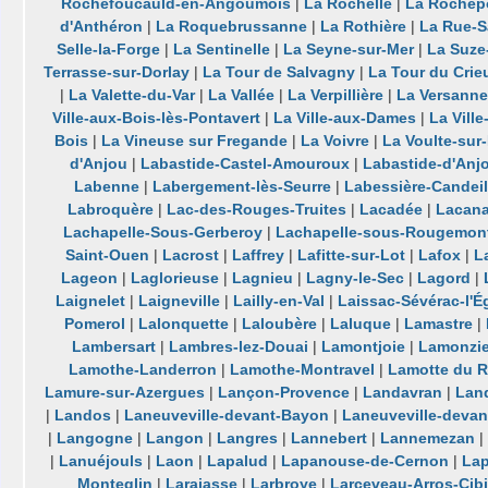
Rochefoucauld-en-Angoumois
|
La Rochelle
|
La Rochep
d'Anthéron
|
La Roquebrussanne
|
La Rothière
|
La Rue-Sa
Selle-la-Forge
|
La Sentinelle
|
La Seyne-sur-Mer
|
La Suze
Terrasse-sur-Dorlay
|
La Tour de Salvagny
|
La Tour du Crie
|
La Valette-du-Var
|
La Vallée
|
La Verpillière
|
La Versanne
Ville-aux-Bois-lès-Pontavert
|
La Ville-aux-Dames
|
La Vill
Bois
|
La Vineuse sur Fregande
|
La Voivre
|
La Voulte-sur
d'Anjou
|
Labastide-Castel-Amouroux
|
Labastide-d'Anj
Labenne
|
Labergement-lès-Seurre
|
Labessière-Candeil
Labroquère
|
Lac-des-Rouges-Truites
|
Lacadée
|
Lacan
Lachapelle-Sous-Gerberoy
|
Lachapelle-sous-Rougemon
Saint-Ouen
|
Lacrost
|
Laffrey
|
Lafitte-sur-Lot
|
Lafox
|
L
Lageon
|
Laglorieuse
|
Lagnieu
|
Lagny-le-Sec
|
Lagord
|
Laignelet
|
Laigneville
|
Lailly-en-Val
|
Laissac-Sévérac-l'É
Pomerol
|
Lalonquette
|
Laloubère
|
Laluque
|
Lamastre
|
Lambersart
|
Lambres-lez-Douai
|
Lamontjoie
|
Lamonzie
Lamothe-Landerron
|
Lamothe-Montravel
|
Lamotte du 
Lamure-sur-Azergues
|
Lançon-Provence
|
Landavran
|
Lan
|
Landos
|
Laneuveville-devant-Bayon
|
Laneuveville-deva
|
Langogne
|
Langon
|
Langres
|
Lannebert
|
Lannemezan
|
|
Lanuéjouls
|
Laon
|
Lapalud
|
Lapanouse-de-Cernon
|
La
Monteglin
|
Larajasse
|
Larbroye
|
Larceveau-Arros-Cibi