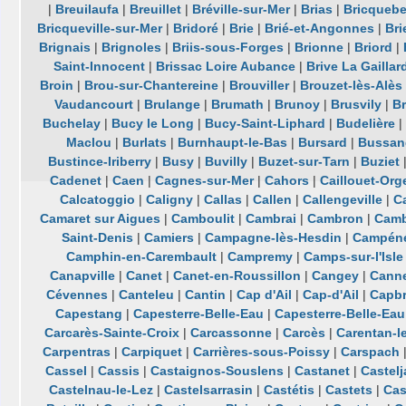
|
Breuilaufa
|
Breuillet
|
Bréville-sur-Mer
|
Brias
|
Bricqueb
Bricqueville-sur-Mer
|
Bridoré
|
Brie
|
Brié-et-Angonnes
|
Bri
Brignais
|
Brignoles
|
Briis-sous-Forges
|
Brionne
|
Briord
|
Saint-Innocent
|
Brissac Loire Aubance
|
Brive La Gaillar
Broin
|
Brou-sur-Chantereine
|
Brouviller
|
Brouzet-lès-Alès
Vaudancourt
|
Brulange
|
Brumath
|
Brunoy
|
Brusvily
|
Br
Buchelay
|
Bucy le Long
|
Bucy-Saint-Liphard
|
Budelière
|
Maclou
|
Burlats
|
Burnhaupt-le-Bas
|
Bursard
|
Bussan
Bustince-Iriberry
|
Busy
|
Buvilly
|
Buzet-sur-Tarn
|
Buziet
Cadenet
|
Caen
|
Cagnes-sur-Mer
|
Cahors
|
Caillouet-Orge
Calcatoggio
|
Caligny
|
Callas
|
Callen
|
Callengeville
|
Ca
Camaret sur Aigues
|
Camboulit
|
Cambrai
|
Cambron
|
Camb
Saint-Denis
|
Camiers
|
Campagne-lès-Hesdin
|
Campén
Camphin-en-Carembault
|
Campremy
|
Camps-sur-l'Isle
Canapville
|
Canet
|
Canet-en-Roussillon
|
Cangey
|
Cann
Cévennes
|
Canteleu
|
Cantin
|
Cap d'Ail
|
Cap-d'Ail
|
Capb
Capestang
|
Capesterre-Belle-Eau
|
Capesterre-Belle-Eau
Carcarès-Sainte-Croix
|
Carcassonne
|
Carcès
|
Carentan-l
Carpentras
|
Carpiquet
|
Carrières-sous-Poissy
|
Carspach
Cassel
|
Cassis
|
Castaignos-Souslens
|
Castanet
|
Castelj
Castelnau-le-Lez
|
Castelsarrasin
|
Castétis
|
Castets
|
Cas