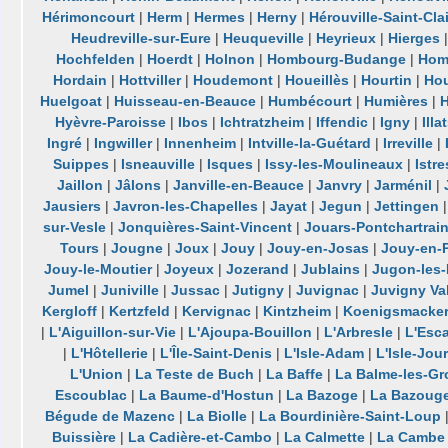
Hérimoncourt
|
Herm
|
Hermes
|
Herny
|
Hérouville-Saint-Clai
Heudreville-sur-Eure
|
Heuqueville
|
Heyrieux
|
Hierges
Hochfelden
|
Hoerdt
|
Holnon
|
Hombourg-Budange
|
Hom
Hordain
|
Hottviller
|
Houdemont
|
Houeillès
|
Hourtin
|
Ho
Huelgoat
|
Huisseau-en-Beauce
|
Humbécourt
|
Humières
|
Hyèvre-Paroisse
|
Ibos
|
Ichtratzheim
|
Iffendic
|
Igny
|
Illa
Ingré
|
Ingwiller
|
Innenheim
|
Intville-la-Guétard
|
Irreville
|
Suippes
|
Isneauville
|
Isques
|
Issy-les-Moulineaux
|
Istre
Jaillon
|
Jâlons
|
Janville-en-Beauce
|
Janvry
|
Jarménil
|
Jausiers
|
Javron-les-Chapelles
|
Jayat
|
Jegun
|
Jettingen
sur-Vesle
|
Jonquières-Saint-Vincent
|
Jouars-Pontchartrai
Tours
|
Jougne
|
Joux
|
Jouy
|
Jouy-en-Josas
|
Jouy-en-P
Jouy-le-Moutier
|
Joyeux
|
Jozerand
|
Jublains
|
Jugon-les
Jumel
|
Juniville
|
Jussac
|
Jutigny
|
Juvignac
|
Juvigny Va
Kergloff
|
Kertzfeld
|
Kervignac
|
Kintzheim
|
Koenigsmacke
|
L'Aiguillon-sur-Vie
|
L'Ajoupa-Bouillon
|
L'Arbresle
|
L'Esc
|
L'Hôtellerie
|
L'Île-Saint-Denis
|
L'Isle-Adam
|
L'Isle-Jou
L'Union
|
La Teste de Buch
|
La Baffe
|
La Balme-les-Gr
Escoublac
|
La Baume-d'Hostun
|
La Bazoge
|
La Bazouge
Bégude de Mazenc
|
La Biolle
|
La Bourdinière-Saint-Loup
Buissière
|
La Cadière-et-Cambo
|
La Calmette
|
La Cambe