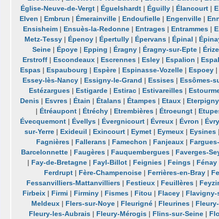
Église-Neuve-de-Vergt
|
Éguelshardt
|
Éguilly
|
Élancourt
|
E
Elven
|
Embrun
|
Émerainville
|
Endoufielle
|
Engenville
|
Enn
Ensisheim
|
Ensuès-la-Redonne
|
Entrages
|
Entrammes
|
E
Metz-Tessy
|
Épenoy
|
Épertully
|
Épervans
|
Épinal
|
Épina
Seine
|
Époye
|
Epping
|
Éragny
|
Éragny-sur-Epte
|
Érize
Erstroff
|
Escondeaux
|
Escrennes
|
Esley
|
Espalion
|
Espal
Espas
|
Espaubourg
|
Espère
|
Espinasse-Vozelle
|
Espoey
Essey-lès-Nancy
|
Essigny-le-Grand
|
Essises
|
Essômes-s
Estézargues
|
Estigarde
|
Estirac
|
Estivareilles
|
Estourme
Denis
|
Esvres
|
Étain
|
Étalans
|
Étampes
|
Etaux
|
Eterpign
|
Étréaupont
|
Étréchy
|
Etrembières
|
Étroeungt
|
Etupe
Évecquemont
|
Évellys
|
Évergnicourt
|
Évreux
|
Évron
|
Évr
sur-Yerre
|
Exideuil
|
Exincourt
|
Eymet
|
Eymeux
|
Eysines
Fagnières
|
Fallerans
|
Famechon
|
Fanjeaux
|
Fargues-
Barcelonnette
|
Faugères
|
Fauquembergues
|
Faverges-Se
|
Fay-de-Bretagne
|
Fayl-Billot
|
Feignies
|
Feings
|
Fénay
Ferdrupt
|
Fère-Champenoise
|
Ferrières-en-Bray
|
Fe
Fessanvilliers-Mattanvilliers
|
Festieux
|
Feuillères
|
Feyzi
Firbeix
|
Firmi
|
Firminy
|
Fismes
|
Fitou
|
Flacey
|
Flavigny-
Meldeux
|
Flers-sur-Noye
|
Fleurigné
|
Fleurines
|
Fleury
Fleury-les-Aubrais
|
Fleury-Mérogis
|
Flins-sur-Seine
|
Fl