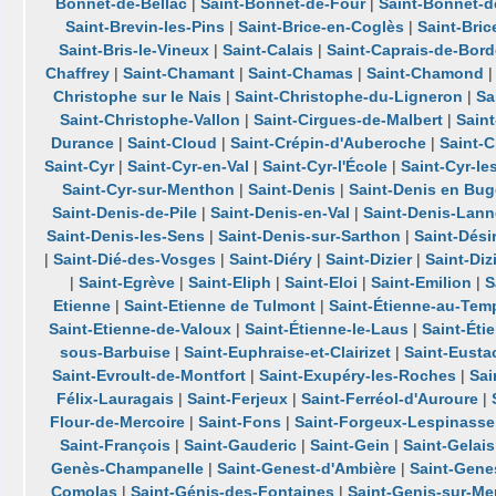
Bonnet-de-Bellac
|
Saint-Bonnet-de-Four
|
Saint-Bonnet-d
Saint-Brevin-les-Pins
|
Saint-Brice-en-Coglès
|
Saint-Bric
Saint-Bris-le-Vineux
|
Saint-Calais
|
Saint-Caprais-de-Bor
Chaffrey
|
Saint-Chamant
|
Saint-Chamas
|
Saint-Chamond
Christophe sur le Nais
|
Saint-Christophe-du-Ligneron
|
Sa
Saint-Christophe-Vallon
|
Saint-Cirgues-de-Malbert
|
Sain
Durance
|
Saint-Cloud
|
Saint-Crépin-d'Auberoche
|
Saint-
Saint-Cyr
|
Saint-Cyr-en-Val
|
Saint-Cyr-l'École
|
Saint-Cyr-le
Saint-Cyr-sur-Menthon
|
Saint-Denis
|
Saint-Denis en Bu
Saint-Denis-de-Pile
|
Saint-Denis-en-Val
|
Saint-Denis-Lann
Saint-Denis-les-Sens
|
Saint-Denis-sur-Sarthon
|
Saint-Dési
|
Saint-Dié-des-Vosges
|
Saint-Diéry
|
Saint-Dizier
|
Saint-Diz
|
Saint-Egrève
|
Saint-Eliph
|
Saint-Eloi
|
Saint-Emilion
|
S
Etienne
|
Saint-Etienne de Tulmont
|
Saint-Étienne-au-Tem
Saint-Etienne-de-Valoux
|
Saint-Étienne-le-Laus
|
Saint-Éti
sous-Barbuise
|
Saint-Euphraise-et-Clairizet
|
Saint-Eusta
Saint-Evroult-de-Montfort
|
Saint-Exupéry-les-Roches
|
Sai
Félix-Lauragais
|
Saint-Ferjeux
|
Saint-Ferréol-d'Auroure
|
Flour-de-Mercoire
|
Saint-Fons
|
Saint-Forgeux-Lespinasse
Saint-François
|
Saint-Gauderic
|
Saint-Gein
|
Saint-Gelais
Genès-Champanelle
|
Saint-Genest-d'Ambière
|
Saint-Gene
Comolas
|
Saint-Génis-des-Fontaines
|
Saint-Genis-sur-M