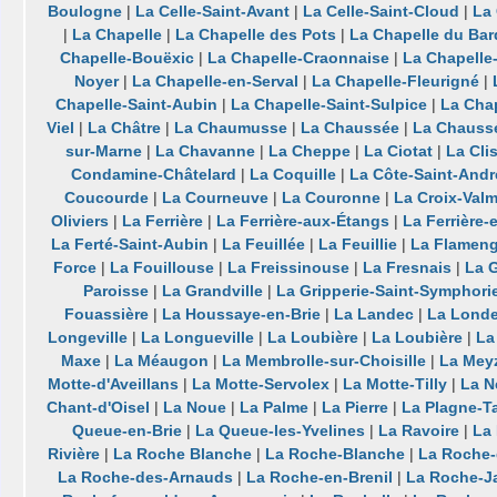
Boulogne
|
La Celle-Saint-Avant
|
La Celle-Saint-Cloud
|
La 
|
La Chapelle
|
La Chapelle des Pots
|
La Chapelle du Bar
Chapelle-Bouëxic
|
La Chapelle-Craonnaise
|
La Chapelle
Noyer
|
La Chapelle-en-Serval
|
La Chapelle-Fleurigné
|
Chapelle-Saint-Aubin
|
La Chapelle-Saint-Sulpice
|
La Chap
Viel
|
La Châtre
|
La Chaumusse
|
La Chaussée
|
La Chaussé
sur-Marne
|
La Chavanne
|
La Cheppe
|
La Ciotat
|
La Cli
Condamine-Châtelard
|
La Coquille
|
La Côte-Saint-Andr
Coucourde
|
La Courneuve
|
La Couronne
|
La Croix-Valm
Oliviers
|
La Ferrière
|
La Ferrière-aux-Étangs
|
La Ferrière-
La Ferté-Saint-Aubin
|
La Feuillée
|
La Feuillie
|
La Flameng
Force
|
La Fouillouse
|
La Freissinouse
|
La Fresnais
|
La 
Paroisse
|
La Grandville
|
La Gripperie-Saint-Symphori
Fouassière
|
La Houssaye-en-Brie
|
La Landec
|
La Lond
Longeville
|
La Longueville
|
La Loubière
|
La Loubière
|
La
Maxe
|
La Méaugon
|
La Membrolle-sur-Choisille
|
La Mey
Motte-d'Aveillans
|
La Motte-Servolex
|
La Motte-Tilly
|
La N
Chant-d'Oisel
|
La Noue
|
La Palme
|
La Pierre
|
La Plagne-T
Queue-en-Brie
|
La Queue-les-Yvelines
|
La Ravoire
|
La
Rivière
|
La Roche Blanche
|
La Roche-Blanche
|
La Roche-
La Roche-des-Arnauds
|
La Roche-en-Brenil
|
La Roche-J