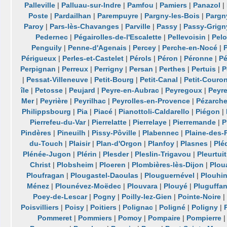
Palleville
|
Palluau-sur-Indre
|
Pamfou
|
Pamiers
|
Panazol
|
Poste
|
Pardailhan
|
Parempuyre
|
Pargny-les-Bois
|
Pargn
Paroy
|
Pars-lès-Chavanges
|
Parville
|
Passy
|
Passy-Grign
Pedernec
|
Pégairolles-de-l'Escalette
|
Pellevoisin
|
Pel
Penguily
|
Penne-d'Agenais
|
Percey
|
Perche-en-Nocé
|
Périgueux
|
Perles-et-Castelet
|
Pérols
|
Péron
|
Péronne
|
P
Perpignan
|
Perreux
|
Perrigny
|
Persan
|
Perthes
|
Pertuis
|
P
|
Pessat-Villeneuve
|
Petit-Bourg
|
Petit-Canal
|
Petit-Couro
île
|
Petosse
|
Peujard
|
Peyre-en-Aubrac
|
Peyregoux
|
Peyr
Mer
|
Peyrière
|
Peyrilhac
|
Peyrolles-en-Provence
|
Pézarch
Philippsbourg
|
Pia
|
Piacé
|
Pianottoli-Caldarello
|
Piégon
|
Pierrefeu-du-Var
|
Pierrelatte
|
Pierrelaye
|
Pierremande
|
P
Pindères
|
Pineuilh
|
Pissy-Pôville
|
Plabennec
|
Plaine-des-
du-Touch
|
Plaisir
|
Plan-d'Orgon
|
Planfoy
|
Plasnes
|
Plé
Plénée-Jugon
|
Plérin
|
Plesder
|
Pleslin-Trigavou
|
Pleurtuit
Christ
|
Plobsheim
|
Ploeren
|
Plombières-lès-Dijon
|
Plou
Ploufragan
|
Plougastel-Daoulas
|
Plouguernével
|
Plouhi
Ménez
|
Plounévez-Moëdec
|
Plouvara
|
Plouyé
|
Pluguffa
Poey-de-Lescar
|
Pogny
|
Poilly-lez-Gien
|
Pointe-Noire
Poisvilliers
|
Poisy
|
Poitiers
|
Polignac
|
Poligné
|
Poligny
|
Pommeret
|
Pommiers
|
Pomoy
|
Pompaire
|
Pompierre