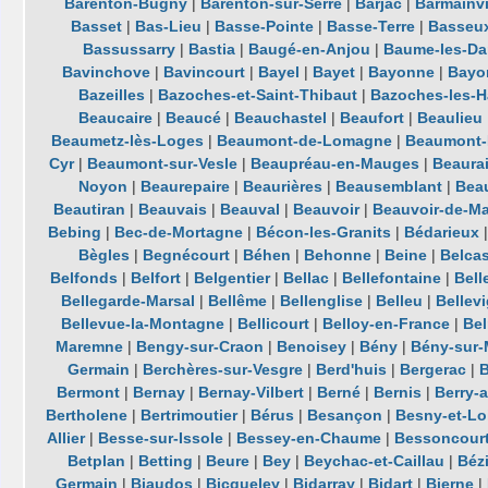
Barenton-Bugny
|
Barenton-sur-Serre
|
Barjac
|
Barmainvi
Basset
|
Bas-Lieu
|
Basse-Pointe
|
Basse-Terre
|
Basseu
Bassussarry
|
Bastia
|
Baugé-en-Anjou
|
Baume-les-D
Bavinchove
|
Bavincourt
|
Bayel
|
Bayet
|
Bayonne
|
Bayon
Bazeilles
|
Bazoches-et-Saint-Thibaut
|
Bazoches-les-H
Beaucaire
|
Beaucé
|
Beauchastel
|
Beaufort
|
Beaulieu
Beaumetz-lès-Loges
|
Beaumont-de-Lomagne
|
Beaumont-
Cyr
|
Beaumont-sur-Vesle
|
Beaupréau-en-Mauges
|
Beaura
Noyon
|
Beaurepaire
|
Beaurières
|
Beausemblant
|
Beau
Beautiran
|
Beauvais
|
Beauval
|
Beauvoir
|
Beauvoir-de-Ma
Bebing
|
Bec-de-Mortagne
|
Bécon-les-Granits
|
Bédarieux
Bègles
|
Begnécourt
|
Béhen
|
Behonne
|
Beine
|
Belcas
Belfonds
|
Belfort
|
Belgentier
|
Bellac
|
Bellefontaine
|
Bell
Bellegarde-Marsal
|
Bellême
|
Bellenglise
|
Belleu
|
Bellev
Bellevue-la-Montagne
|
Bellicourt
|
Belloy-en-France
|
Bel
Maremne
|
Bengy-sur-Craon
|
Benoisey
|
Bény
|
Bény-sur-
Germain
|
Berchères-sur-Vesgre
|
Berd'huis
|
Bergerac
|
Bermont
|
Bernay
|
Bernay-Vilbert
|
Berné
|
Bernis
|
Berry-
Bertholene
|
Bertrimoutier
|
Bérus
|
Besançon
|
Besny-et-Lo
Allier
|
Besse-sur-Issole
|
Bessey-en-Chaume
|
Bessoncour
Betplan
|
Betting
|
Beure
|
Bey
|
Beychac-et-Caillau
|
Béz
Germain
|
Biaudos
|
Bicqueley
|
Bidarray
|
Bidart
|
Bierne
|