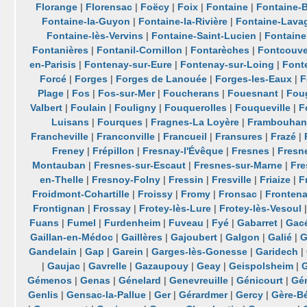
Florange
|
Florensac
|
Foëcy
|
Foix
|
Fontaine
|
Fontaine-B
Fontaine-la-Guyon
|
Fontaine-la-Rivière
|
Fontaine-Lava
Fontaine-lès-Vervins
|
Fontaine-Saint-Lucien
|
Fontaine
Fontanières
|
Fontanil-Cornillon
|
Fontarèches
|
Fontcouve
en-Parisis
|
Fontenay-sur-Eure
|
Fontenay-sur-Loing
|
Font
Forcé
|
Forges
|
Forges de Lanouée
|
Forges-les-Eaux
|
F
Plage
|
Fos
|
Fos-sur-Mer
|
Foucherans
|
Fouesnant
|
Fou
Valbert
|
Foulain
|
Fouligny
|
Fouquerolles
|
Fouqueville
|
F
Luisans
|
Fourques
|
Fragnes-La Loyère
|
Frambouhan
Francheville
|
Franconville
|
Francueil
|
Fransures
|
Frazé
|
Freney
|
Frépillon
|
Fresnay-l'Évêque
|
Fresnes
|
Fresn
Montauban
|
Fresnes-sur-Escaut
|
Fresnes-sur-Marne
|
Fre
en-Thelle
|
Fresnoy-Folny
|
Fressin
|
Fresville
|
Friaize
|
F
Froidmont-Cohartille
|
Froissy
|
Fromy
|
Fronsac
|
Fronten
Frontignan
|
Frossay
|
Frotey-lès-Lure
|
Frotey-lès-Vesoul
Fuans
|
Fumel
|
Furdenheim
|
Fuveau
|
Fyé
|
Gabarret
|
Gac
Gaillan-en-Médoc
|
Gaillères
|
Gajoubert
|
Galgon
|
Galié
|
G
Gandelain
|
Gap
|
Garein
|
Garges-lès-Gonesse
|
Garidech
|
|
Gaujac
|
Gavrelle
|
Gazaupouy
|
Geay
|
Geispolsheim
|
G
Gémenos
|
Genas
|
Génelard
|
Genevreuille
|
Génicourt
|
Gé
Genlis
|
Gensac-la-Pallue
|
Ger
|
Gérardmer
|
Gercy
|
Gère-B