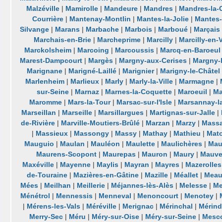
Malzéville
|
Mamirolle
|
Mandeure
|
Mandres
|
Mandres-la-
Courrière
|
Mantenay-Montlin
|
Mantes-la-Jolie
|
Mantes-l
Silvange
|
Marans
|
Marbache
|
Marbois
|
Marboué
|
Marçais
Marchais-en-Brie
|
Marcheprime
|
Marcilly
|
Marcilly-en-V
Marckolsheim
|
Marcoing
|
Marcoussis
|
Marcq-en-Baroeul
Marest-Dampcourt
|
Margès
|
Margny-aux-Cerises
|
Margny-
Marignane
|
Marigné-Laillé
|
Marignier
|
Marigny-le-Châtel
Marlenheim
|
Marlieux
|
Marly
|
Marly-la-Ville
|
Marmagne
|
sur-Seine
|
Marnaz
|
Marnes-la-Coquette
|
Maroeuil
|
Ma
Maromme
|
Mars-la-Tour
|
Marsac-sur-l'Isle
|
Marsannay-l
Marseillan
|
Marseille
|
Marsillargues
|
Martignas-sur-Jalle
|
de-Rivière
|
Marville-Moutiers-Brûlé
|
Marzan
|
Marzy
|
Massa
|
Massieux
|
Massongy
|
Massy
|
Mathay
|
Mathieu
|
Mat
Mauguio
|
Maulan
|
Mauléon
|
Maulette
|
Maulichères
|
Mau
Maurens-Scopont
|
Maurepas
|
Mauron
|
Maury
|
Mauv
Maxéville
|
Mayenne
|
Maylis
|
Mayran
|
Mayres
|
Mazerolles
de-Touraine
|
Mazières-en-Gâtine
|
Mazille
|
Méallet
|
Meau
Mées
|
Meilhan
|
Meillerie
|
Méjannes-lès-Alès
|
Melesse
|
Me
Ménétrol
|
Mennessis
|
Menneval
|
Menoncourt
|
Menotey
|
|
Mérens-les-Vals
|
Méréville
|
Merignac
|
Mérinchal
|
Mérind
Merry-Sec
|
Méru
|
Méry-sur-Oise
|
Méry-sur-Seine
|
Mesc