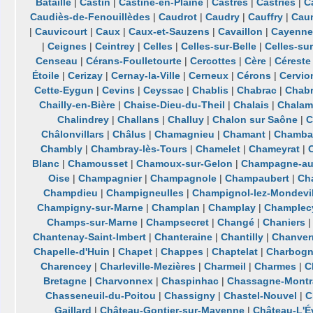
Bataille
|
Castin
|
Castine-en-Plaine
|
Castres
|
Castries
|
C
Caudiès-de-Fenouillèdes
|
Caudrot
|
Caudry
|
Cauffry
|
Cau
|
Cauvicourt
|
Caux
|
Caux-et-Sauzens
|
Cavaillon
|
Cayenn
|
Ceignes
|
Ceintrey
|
Celles
|
Celles-sur-Belle
|
Celles-sur
Censeau
|
Cérans-Foulletourte
|
Cercottes
|
Cère
|
Céreste
Étoile
|
Cerizay
|
Cernay-la-Ville
|
Cerneux
|
Cérons
|
Cervio
Cette-Eygun
|
Cevins
|
Ceyssac
|
Chablis
|
Chabrac
|
Chabr
Chailly-en-Bière
|
Chaise-Dieu-du-Theil
|
Chalais
|
Chalam
Chalindrey
|
Challans
|
Challuy
|
Chalon sur Saône
|
C
Châlonvillars
|
Châlus
|
Chamagnieu
|
Chamant
|
Chamba
Chambly
|
Chambray-lès-Tours
|
Chamelet
|
Chameyrat
|
Blanc
|
Chamousset
|
Chamoux-sur-Gelon
|
Champagne-au
Oise
|
Champagnier
|
Champagnole
|
Champaubert
|
Ch
Champdieu
|
Champigneulles
|
Champignol-lez-Mondevil
Champigny-sur-Marne
|
Champlan
|
Champlay
|
Champlec
Champs-sur-Marne
|
Champsecret
|
Changé
|
Chaniers
Chantenay-Saint-Imbert
|
Chanteraine
|
Chantilly
|
Chanver
Chapelle-d'Huin
|
Chapet
|
Chappes
|
Chaptelat
|
Charbog
Charencey
|
Charleville-Mezières
|
Charmeil
|
Charmes
|
C
Bretagne
|
Charvonnex
|
Chaspinhac
|
Chassagne-Montr
Chasseneuil-du-Poitou
|
Chassigny
|
Chastel-Nouvel
|
C
Gaillard
|
Château-Gontier-sur-Mayenne
|
Château-L'É