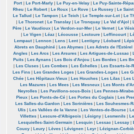
Port
|
Le Port-Marly
|
Le Puy-en-Velay
|
Le Puy-Sainte-Répa
Rheu
|
Le Robert
|
Le Roux
|
Le Rove
|
Le Russey
|
Le Saint
Le Tallud
|
Le Tampon
|
Le Teich
|
Le Temple-sur-Lot
|
Le Th
|
Le Thoronet
|
Le Translay
|
Le Tronquay
|
Le Val d'Ajol
|
Père
|
Le Vaudioux
|
Le Verdon-sur-Mer
|
Le Vernet
|
Le Vési
|
Le Vigen
|
Léaz
|
Lécousse
|
Lectoure
|
Leffincourt
|
L
Lempaut
|
Lennon
|
Lens
|
Lent
|
Lentigny
|
Léobard
|
Lépi
Abrets en Dauphiné
|
Les Abymes
|
Les Adrets de l'Estérel
Angles
|
Les Arcs
|
Les Arsures
|
Les Artigues-de-Lussac
|
Puits
|
Les Aynans
|
Les Bois d'Anjou
|
Les Bordes
|
Les Br
|
Les Cluses
|
Les Combes
|
Les Échelles
|
Les Essarts-le-
Les Fins
|
Les Grandes Loges
|
Les Grandes-Loges
|
Les G
Chée
|
Les Hôpitaux-Vieux
|
Les Houches
|
Les Lilas
|
Les 
Les Mazures
|
Les Mees
|
Les Mesneux
|
Les Monts d'A
Neyrolles
|
Les Pavillons-sous-Bois
|
Les Pennes-Mirabe
Pieux
|
Les Ponts-de-Cé
|
Les Portes du Coglais
|
Les Pre
Les Salles-du-Gardon
|
Les Sorinières
|
Les Souhesmes-R
Ulis
|
Les Vallées de la Vanne
|
Les Ventes-de-Bourse
|
Le
Villettes
|
Lescure-d'Albigeois
|
Lésigny
|
Lesmenils
|
Le
Lesquielles-Saint-Germain
|
Lesquin
|
Lessac
|
Lessay
|
Coucy
|
Leury
|
Lèves
|
Lévignen
|
Leyr
|
Lézignan-Corbiè