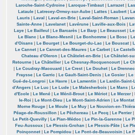
Laroche-Saint-Cydroine
|
Laroque-Timbaut
|
Larrazet
|
Las
Lataule
|
Latrecey-Ormoy-sur-Aube
|
Lattes
|
Laubert
|
La
Lauris
|
Laval
|
Laval-en-Brie
|
Laval-Saint-Roman
|
Lavan
Sainte-Anne
|
Lavelanet
|
Lavérune
|
Laville-aux-Bois
|
La
Laye
|
Le Bailleul
|
Le Barcarès
|
Le Barp
|
Le Beausset
|
Le
Le Blanc
|
Le Blanc-Mesnil
|
Le Bonhomme
|
Le Bosc
|
Le
d'Oisans
|
Le Bourget
|
Le Bourget-du-Lac
|
Le Bouscat
|
L
Le Cannet
|
Le Cannet-des-Maures
|
Le Carbet
|
Le Castell
Chateau d'Oleron
|
Le Châtelet-en-Brie
|
Le Châtelet-s
Retourne
|
Le Châtellier
|
Le Chesnay-Rocquencourt
|
Le C
|
Le Coudray-Macouard
|
Le Crest
|
Le Douhet
|
Le Drennec
Fraysse
|
Le Garric
|
Le Gault-Saint-Denis
|
Le Gosier
|
Le
Gué-de-Longroi
|
Le Havre
|
Le Lamentin
|
Le Lardin-Saint-
d'Angers
|
Le Luc
|
Le Lude
|
Le Malesherbois
|
Le Mans
|
L
d'Ecole
|
Le Mené
|
Le Ménil-Brout
|
Le Mériot
|
Le Merzer
|
le-Roi
|
Le Mont-Dieu
|
Le Mont-Saint-Adrien
|
Le Montat
Morne Rouge
|
Le Moule
|
Le Muy
|
Le Nouvion-en-Thiér
Péage-de-Roussillon
|
Le Pêchereau
|
Le Pecq
|
Le Perrier
Le Petit-Quevilly
|
Le Pian-Médoc
|
Le Pin-la-Garenne
|
Le P
Feu-Aussoux
|
Le Plessis-Grohan
|
Le Plessis-Pâte
|
Le Pl
Poinçonnet
|
Le Pompidou
|
Le Pont-de-Beauvoisin
|
Le P