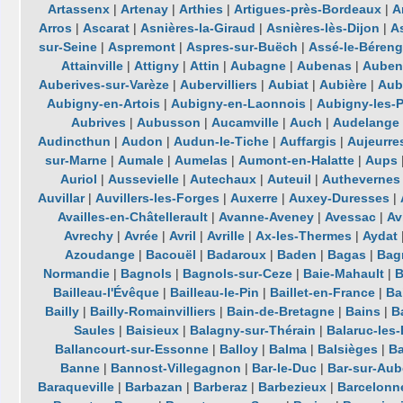
Artassenx
|
Artenay
|
Arthies
|
Artigues-près-Bordeaux
|
A
Arros
|
Ascarat
|
Asnières-la-Giraud
|
Asnières-lès-Dijon
|
A
sur-Seine
|
Aspremont
|
Aspres-sur-Buëch
|
Assé-le-Béreng
Attainville
|
Attigny
|
Attin
|
Aubagne
|
Aubenas
|
Auben
Auberives-sur-Varèze
|
Aubervilliers
|
Aubiat
|
Aubière
|
Aub
Aubigny-en-Artois
|
Aubigny-en-Laonnois
|
Aubigny-les-
Aubrives
|
Aubusson
|
Aucamville
|
Auch
|
Audelange
Audincthun
|
Audon
|
Audun-le-Tiche
|
Auffargis
|
Aujeurre
sur-Marne
|
Aumale
|
Aumelas
|
Aumont-en-Halatte
|
Aups
Auriol
|
Aussevielle
|
Autechaux
|
Auteuil
|
Authevernes
Auvillar
|
Auvillers-les-Forges
|
Auxerre
|
Auxey-Duresses
|
Availles-en-Châtellerault
|
Avanne-Aveney
|
Avessac
|
Av
Avrechy
|
Avrée
|
Avril
|
Avrille
|
Ax-les-Thermes
|
Aydat
Azoudange
|
Bacouël
|
Badaroux
|
Baden
|
Bagas
|
Bag
Normandie
|
Bagnols
|
Bagnols-sur-Ceze
|
Baie-Mahault
|
B
Bailleau-l'Évêque
|
Bailleau-le-Pin
|
Baillet-en-France
|
Ba
Bailly
|
Bailly-Romainvilliers
|
Bain-de-Bretagne
|
Bains
|
B
Saules
|
Baisieux
|
Balagny-sur-Thérain
|
Balaruc-les
Ballancourt-sur-Essonne
|
Balloy
|
Balma
|
Balsièges
|
Ba
Banne
|
Bannost-Villegagnon
|
Bar-le-Duc
|
Bar-sur-Aub
Baraqueville
|
Barbazan
|
Barberaz
|
Barbezieux
|
Barcelonn