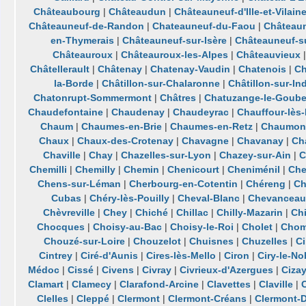
Châteaubourg
|
Châteaudun
|
Châteauneuf-d'Ille-et-Vilain
Châteauneuf-de-Randon
|
Chateauneuf-du-Faou
|
Château
en-Thymerais
|
Châteauneuf-sur-Isère
|
Châteauneuf-su
Châteauroux
|
Châteauroux-les-Alpes
|
Châteauvieux
Châtellerault
|
Châtenay
|
Chatenay-Vaudin
|
Chatenois
|
Ch
la-Borde
|
Châtillon-sur-Chalaronne
|
Châtillon-sur-In
Chatonrupt-Sommermont
|
Châtres
|
Chatuzange-le-Goube
Chaudefontaine
|
Chaudenay
|
Chaudeyrac
|
Chauffour-lès-
Chaum
|
Chaumes-en-Brie
|
Chaumes-en-Retz
|
Chaumon
Chaux
|
Chaux-des-Crotenay
|
Chavagne
|
Chavanay
|
Ch
Chaville
|
Chay
|
Chazelles-sur-Lyon
|
Chazey-sur-Ain
|
C
Chemilli
|
Chemilly
|
Chemin
|
Chenicourt
|
Cheniménil
|
Che
Chens-sur-Léman
|
Cherbourg-en-Cotentin
|
Chéreng
|
Ch
Cubas
|
Chéry-lès-Pouilly
|
Cheval-Blanc
|
Chevanceau
Chèvreville
|
Chey
|
Chiché
|
Chillac
|
Chilly-Mazarin
|
Ch
Chocques
|
Choisy-au-Bac
|
Choisy-le-Roi
|
Cholet
|
Chom
Chouzé-sur-Loire
|
Chouzelot
|
Chuisnes
|
Chuzelles
|
C
Cintrey
|
Ciré-d'Aunis
|
Cires-lès-Mello
|
Ciron
|
Ciry-le-No
Médoc
|
Cissé
|
Civens
|
Civray
|
Civrieux-d'Azergues
|
Cizay
Clamart
|
Clamecy
|
Clarafond-Arcine
|
Clavettes
|
Claville
|
C
Clelles
|
Cleppé
|
Clermont
|
Clermont-Créans
|
Clermont-