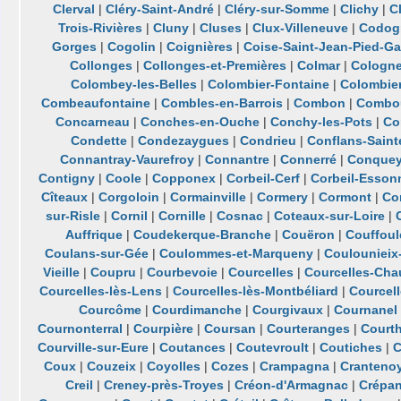
Clerval
|
Cléry-Saint-André
|
Cléry-sur-Somme
|
Clichy
|
C
Trois-Rivières
|
Cluny
|
Cluses
|
Clux-Villeneuve
|
Codog
Gorges
|
Cogolin
|
Coignières
|
Coise-Saint-Jean-Pied-Ga
Collonges
|
Collonges-et-Premières
|
Colmar
|
Cologn
Colombey-les-Belles
|
Colombier-Fontaine
|
Colombie
Combeaufontaine
|
Combles-en-Barrois
|
Combon
|
Combo
Concarneau
|
Conches-en-Ouche
|
Conchy-les-Pots
|
Co
Condette
|
Condezaygues
|
Condrieu
|
Conflans-Saint
Connantray-Vaurefroy
|
Connantre
|
Connerré
|
Conquey
Contigny
|
Coole
|
Copponex
|
Corbeil-Cerf
|
Corbeil-Esson
Cîteaux
|
Corgoloin
|
Cormainville
|
Cormery
|
Cormont
|
Co
sur-Risle
|
Cornil
|
Cornille
|
Cosnac
|
Coteaux-sur-Loire
|
Auffrique
|
Coudekerque-Branche
|
Couëron
|
Couffoul
Coulans-sur-Gée
|
Coulommes-et-Marqueny
|
Coulounieix
Vieille
|
Coupru
|
Courbevoie
|
Courcelles
|
Courcelles-Cha
Courcelles-lès-Lens
|
Courcelles-lès-Montbéliard
|
Courcell
Courcôme
|
Courdimanche
|
Courgivaux
|
Cournanel
Cournonterral
|
Courpière
|
Coursan
|
Courteranges
|
Court
Courville-sur-Eure
|
Coutances
|
Coutevroult
|
Coutiches
|
C
Coux
|
Couzeix
|
Coyolles
|
Cozes
|
Crampagna
|
Cranteno
Creil
|
Creney-près-Troyes
|
Créon-d'Armagnac
|
Crépa