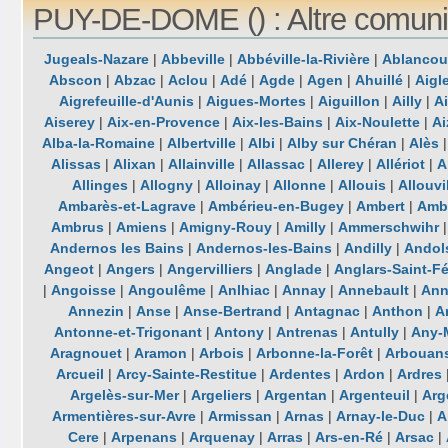
PUY-DE-DOME () : Altre comuni
Jugeals-Nazare
|
Abbeville
|
Abbéville-la-Rivière
|
Ablancou
Abscon
|
Abzac
|
Aclou
|
Adé
|
Agde
|
Agen
|
Ahuillé
|
Aigl
Aigrefeuille-d'Aunis
|
Aigues-Mortes
|
Aiguillon
|
Ailly
|
A
Aiserey
|
Aix-en-Provence
|
Aix-les-Bains
|
Aix-Noulette
|
Ai
Alba-la-Romaine
|
Albertville
|
Albi
|
Alby sur Chéran
|
Alès
Alissas
|
Alixan
|
Allainville
|
Allassac
|
Allerey
|
Allériot
|
A
Allinges
|
Allogny
|
Alloinay
|
Allonne
|
Allouis
|
Allouvi
Ambarès-et-Lagrave
|
Ambérieu-en-Bugey
|
Ambert
|
Ambl
Ambrus
|
Amiens
|
Amigny-Rouy
|
Amilly
|
Ammerschwihr
Andernos les Bains
|
Andernos-les-Bains
|
Andilly
|
Andol
Angeot
|
Angers
|
Angervilliers
|
Anglade
|
Anglars-Saint-Fé
|
Angoisse
|
Angoulême
|
Anlhiac
|
Annay
|
Annebault
|
Ann
Annezin
|
Anse
|
Anse-Bertrand
|
Antagnac
|
Anthon
|
A
Antonne-et-Trigonant
|
Antony
|
Antrenas
|
Antully
|
Any-
Aragnouet
|
Aramon
|
Arbois
|
Arbonne-la-Forêt
|
Arbouan
Arcueil
|
Arcy-Sainte-Restitue
|
Ardentes
|
Ardon
|
Ardres
Argelès-sur-Mer
|
Argeliers
|
Argentan
|
Argenteuil
|
Arg
Armentières-sur-Avre
|
Armissan
|
Arnas
|
Arnay-le-Duc
|
A
Cere
|
Arpenans
|
Arquenay
|
Arras
|
Ars-en-Ré
|
Arsac
|