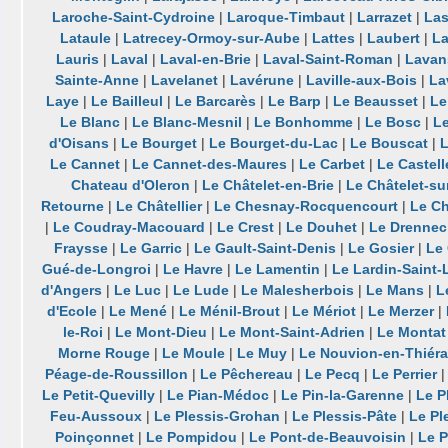
Laroche-Saint-Cydroine
|
Laroque-Timbaut
|
Larrazet
|
Las
Lataule
|
Latrecey-Ormoy-sur-Aube
|
Lattes
|
Laubert
|
La
Lauris
|
Laval
|
Laval-en-Brie
|
Laval-Saint-Roman
|
Lavan
Sainte-Anne
|
Lavelanet
|
Lavérune
|
Laville-aux-Bois
|
La
Laye
|
Le Bailleul
|
Le Barcarès
|
Le Barp
|
Le Beausset
|
Le
Le Blanc
|
Le Blanc-Mesnil
|
Le Bonhomme
|
Le Bosc
|
Le
d'Oisans
|
Le Bourget
|
Le Bourget-du-Lac
|
Le Bouscat
|
L
Le Cannet
|
Le Cannet-des-Maures
|
Le Carbet
|
Le Castell
Chateau d'Oleron
|
Le Châtelet-en-Brie
|
Le Châtelet-s
Retourne
|
Le Châtellier
|
Le Chesnay-Rocquencourt
|
Le C
|
Le Coudray-Macouard
|
Le Crest
|
Le Douhet
|
Le Drennec
Fraysse
|
Le Garric
|
Le Gault-Saint-Denis
|
Le Gosier
|
Le
Gué-de-Longroi
|
Le Havre
|
Le Lamentin
|
Le Lardin-Saint-
d'Angers
|
Le Luc
|
Le Lude
|
Le Malesherbois
|
Le Mans
|
L
d'Ecole
|
Le Mené
|
Le Ménil-Brout
|
Le Mériot
|
Le Merzer
|
le-Roi
|
Le Mont-Dieu
|
Le Mont-Saint-Adrien
|
Le Montat
Morne Rouge
|
Le Moule
|
Le Muy
|
Le Nouvion-en-Thiér
Péage-de-Roussillon
|
Le Pêchereau
|
Le Pecq
|
Le Perrier
Le Petit-Quevilly
|
Le Pian-Médoc
|
Le Pin-la-Garenne
|
Le P
Feu-Aussoux
|
Le Plessis-Grohan
|
Le Plessis-Pâte
|
Le Pl
Poinçonnet
|
Le Pompidou
|
Le Pont-de-Beauvoisin
|
Le P