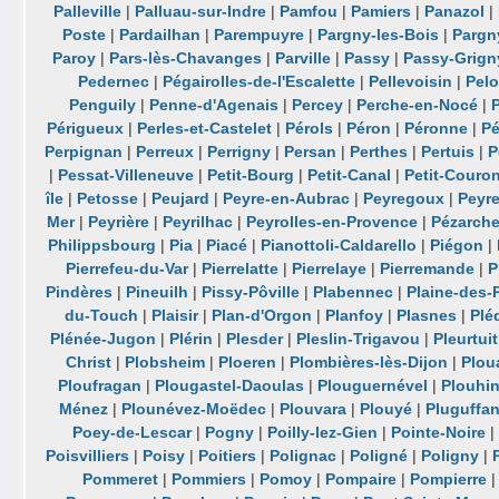
Palleville
|
Palluau-sur-Indre
|
Pamfou
|
Pamiers
|
Panazol
|
Poste
|
Pardailhan
|
Parempuyre
|
Pargny-les-Bois
|
Pargn
Paroy
|
Pars-lès-Chavanges
|
Parville
|
Passy
|
Passy-Grign
Pedernec
|
Pégairolles-de-l'Escalette
|
Pellevoisin
|
Pel
Penguily
|
Penne-d'Agenais
|
Percey
|
Perche-en-Nocé
|
Périgueux
|
Perles-et-Castelet
|
Pérols
|
Péron
|
Péronne
|
P
Perpignan
|
Perreux
|
Perrigny
|
Persan
|
Perthes
|
Pertuis
|
P
|
Pessat-Villeneuve
|
Petit-Bourg
|
Petit-Canal
|
Petit-Couro
île
|
Petosse
|
Peujard
|
Peyre-en-Aubrac
|
Peyregoux
|
Peyr
Mer
|
Peyrière
|
Peyrilhac
|
Peyrolles-en-Provence
|
Pézarch
Philippsbourg
|
Pia
|
Piacé
|
Pianottoli-Caldarello
|
Piégon
|
Pierrefeu-du-Var
|
Pierrelatte
|
Pierrelaye
|
Pierremande
|
P
Pindères
|
Pineuilh
|
Pissy-Pôville
|
Plabennec
|
Plaine-des-
du-Touch
|
Plaisir
|
Plan-d'Orgon
|
Planfoy
|
Plasnes
|
Plé
Plénée-Jugon
|
Plérin
|
Plesder
|
Pleslin-Trigavou
|
Pleurtuit
Christ
|
Plobsheim
|
Ploeren
|
Plombières-lès-Dijon
|
Plou
Ploufragan
|
Plougastel-Daoulas
|
Plouguernével
|
Plouhi
Ménez
|
Plounévez-Moëdec
|
Plouvara
|
Plouyé
|
Pluguffa
Poey-de-Lescar
|
Pogny
|
Poilly-lez-Gien
|
Pointe-Noire
Poisvilliers
|
Poisy
|
Poitiers
|
Polignac
|
Poligné
|
Poligny
|
Pommeret
|
Pommiers
|
Pomoy
|
Pompaire
|
Pompierre