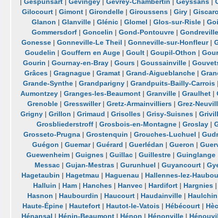
|
Gespunsart
|
Gevingey
|
Gevrey-Chambertin
|
Geyssans
|
Gilocourt
|
Gimont
|
Girondelle
|
Giroussens
|
Giry
|
Giscar
Glanon
|
Glanville
|
Glénic
|
Glomel
|
Glos-sur-Risle
|
Go
Gommersdorf
|
Goncelin
|
Gond-Pontouvre
|
Gondrevill
Gonesse
|
Gonneville-Le Theil
|
Gonneville-sur-Honfleur
|
G
Goudelin
|
Gouffern en Auge
|
Goult
|
Goupil-Othon
|
Gour
Gourin
|
Gournay-en-Bray
|
Gours
|
Goussainville
|
Gouvet
Grâces
|
Gragnague
|
Gramat
|
Grand-Aigueblanche
|
Gran
Grande-Synthe
|
Grandparigny
|
Grandpuits-Bailly-Carrois
Aumontzey
|
Granges-les-Beaumont
|
Granville
|
Graulhet
|
Grenoble
|
Gresswiller
|
Gretz-Armainvilliers
|
Grez-Neuvil
Grigny
|
Grillon
|
Grimaud
|
Grisolles
|
Grisy-Suisnes
|
Grivil
Grosbliederstroff
|
Grosbois-en-Montagne
|
Groslay
|
Grosseto-Prugna
|
Grostenquin
|
Grouches-Luchuel
|
Gudm
Guégon
|
Guemar
|
Guérard
|
Guerlédan
|
Gueron
|
Guerv
Guewenheim
|
Guignes
|
Guillac
|
Guillestre
|
Guinglange
Messac
|
Gujan-Mestras
|
Gurunhuel
|
Guyancourt
|
Gy
Hagetaubin
|
Hagetmau
|
Haguenau
|
Hallennes-lez-Haubou
Halluin
|
Ham
|
Hanches
|
Hanvec
|
Hardifort
|
Hargnies
Hasnon
|
Haubourdin
|
Haucourt
|
Haudainville
|
Haulchin
Haute-Épine
|
Hautefort
|
Hautot-le-Vatois
|
Hébécourt
|
Hè
Hénansal
|
Hénin-Beaumont
|
Hénon
|
Hénonville
|
Hénouvil