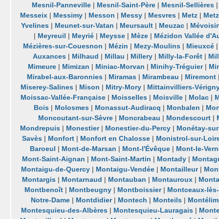
Mesnil-Panneville
|
Mesnil-Saint-Père
|
Mesnil-Sellières
Messeix
|
Messimy
|
Messon
|
Messy
|
Mesvres
|
Metz
|
Metz
Yvelines
|
Meunet-sur-Vatan
|
Meursault
|
Meuzac
|
Mévoisi
|
Meyreuil
|
Meyrié
|
Meysse
|
Mèze
|
Mézidon Vallée d'A
Mézières-sur-Couesnon
|
Mézin
|
Mezy-Moulins
|
Mieuxcé
Auxances
|
Milhaud
|
Millau
|
Millery
|
Milly-la-Forêt
|
Mil
Mimeure
|
Mimizan
|
Miniac-Morvan
|
Minihy-Tréguier
|
Mi
Mirabel-aux-Baronnies
|
Miramas
|
Mirambeau
|
Miremont
Miserey-Salines
|
Mison
|
Mitry-Mory
|
Mittainvilliers-Vérign
Moissac-Vallée-Française
|
Moisselles
|
Moisville
|
Molac
|
M
Bois
|
Molosmes
|
Monassut-Audiracq
|
Monbalen
|
Mon
Moncoutant-sur-Sèvre
|
Moncrabeau
|
Mondescourt
|
Mondrepuis
|
Monestier
|
Monestier-du-Percy
|
Monétay-sur-
Savès
|
Monfort
|
Monfort en Chalosse
|
Monistrol-sur-Loir
Baroeul
|
Mont-de-Marsan
|
Mont-l'Évêque
|
Mont-le-Vern
Mont-Saint-Aignan
|
Mont-Saint-Martin
|
Montady
|
Montag
Montaigu-de-Quercy
|
Montaigu-Vendée
|
Montailleur
|
Mon
Montargis
|
Montarnaud
|
Montauban
|
Montauroux
|
Monta
Montbenoît
|
Montbeugny
|
Montboissier
|
Montceaux-lès-
Notre-Dame
|
Montdidier
|
Montech
|
Monteils
|
Montélim
Montesquieu-des-Albères
|
Montesquieu-Lauragais
|
Mont