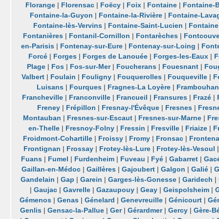
Florange
|
Florensac
|
Foëcy
|
Foix
|
Fontaine
|
Fontaine-B
Fontaine-la-Guyon
|
Fontaine-la-Rivière
|
Fontaine-Lava
Fontaine-lès-Vervins
|
Fontaine-Saint-Lucien
|
Fontaine
Fontanières
|
Fontanil-Cornillon
|
Fontarèches
|
Fontcouve
en-Parisis
|
Fontenay-sur-Eure
|
Fontenay-sur-Loing
|
Font
Forcé
|
Forges
|
Forges de Lanouée
|
Forges-les-Eaux
|
F
Plage
|
Fos
|
Fos-sur-Mer
|
Foucherans
|
Fouesnant
|
Fou
Valbert
|
Foulain
|
Fouligny
|
Fouquerolles
|
Fouqueville
|
F
Luisans
|
Fourques
|
Fragnes-La Loyère
|
Frambouhan
Francheville
|
Franconville
|
Francueil
|
Fransures
|
Frazé
|
Freney
|
Frépillon
|
Fresnay-l'Évêque
|
Fresnes
|
Fresn
Montauban
|
Fresnes-sur-Escaut
|
Fresnes-sur-Marne
|
Fre
en-Thelle
|
Fresnoy-Folny
|
Fressin
|
Fresville
|
Friaize
|
F
Froidmont-Cohartille
|
Froissy
|
Fromy
|
Fronsac
|
Fronten
Frontignan
|
Frossay
|
Frotey-lès-Lure
|
Frotey-lès-Vesoul
Fuans
|
Fumel
|
Furdenheim
|
Fuveau
|
Fyé
|
Gabarret
|
Gac
Gaillan-en-Médoc
|
Gaillères
|
Gajoubert
|
Galgon
|
Galié
|
G
Gandelain
|
Gap
|
Garein
|
Garges-lès-Gonesse
|
Garidech
|
|
Gaujac
|
Gavrelle
|
Gazaupouy
|
Geay
|
Geispolsheim
|
G
Gémenos
|
Genas
|
Génelard
|
Genevreuille
|
Génicourt
|
Gé
Genlis
|
Gensac-la-Pallue
|
Ger
|
Gérardmer
|
Gercy
|
Gère-B