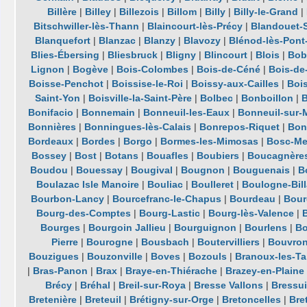
Billère
|
Billey
|
Billezois
|
Billom
|
Billy
|
Billy-le-Grand
|
Bitschwiller-lès-Thann
|
Blaincourt-lès-Précy
|
Blandouet-S
Blanquefort
|
Blanzac
|
Blanzy
|
Blavozy
|
Blénod-lès-Pon
Blies-Ébersing
|
Bliesbruck
|
Bligny
|
Blincourt
|
Blois
|
Bob
Lignon
|
Bogève
|
Bois-Colombes
|
Bois-de-Céné
|
Bois-de
Boisse-Penchot
|
Boissise-le-Roi
|
Boissy-aux-Cailles
|
Boi
Saint-Yon
|
Boisville-la-Saint-Père
|
Bolbec
|
Bonboillon
|
Bonifacio
|
Bonnemain
|
Bonneuil-les-Eaux
|
Bonneuil-sur-
Bonnières
|
Bonningues-lès-Calais
|
Bonrepos-Riquet
|
Bon
Bordeaux
|
Bordes
|
Borgo
|
Bormes-les-Mimosas
|
Bosc-Me
Bossey
|
Bost
|
Botans
|
Bouafles
|
Boubiers
|
Boucagnère
Boudou
|
Bouessay
|
Bougival
|
Bougnon
|
Bouguenais
|
B
Boulazac Isle Manoire
|
Bouliac
|
Boulleret
|
Boulogne-Bil
Bourbon-Lancy
|
Bourcefranc-le-Chapus
|
Bourdeau
|
Bour
Bourg-des-Comptes
|
Bourg-Lastic
|
Bourg-lès-Valence
|
Bourges
|
Bourgoin Jallieu
|
Bourguignon
|
Bourlens
|
Bo
Pierre
|
Bourogne
|
Bousbach
|
Boutervilliers
|
Bouvro
Bouzigues
|
Bouzonville
|
Boves
|
Bozouls
|
Branoux-les-Ta
|
Bras-Panon
|
Brax
|
Braye-en-Thiérache
|
Brazey-en-Plaine
Brécy
|
Bréhal
|
Breil-sur-Roya
|
Bresse Vallons
|
Bressui
Bretenière
|
Breteuil
|
Brétigny-sur-Orge
|
Bretoncelles
|
Bre