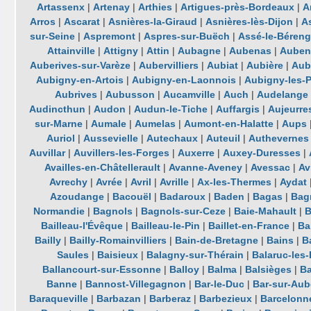
Artassenx
|
Artenay
|
Arthies
|
Artigues-près-Bordeaux
|
A
Arros
|
Ascarat
|
Asnières-la-Giraud
|
Asnières-lès-Dijon
|
A
sur-Seine
|
Aspremont
|
Aspres-sur-Buëch
|
Assé-le-Béreng
Attainville
|
Attigny
|
Attin
|
Aubagne
|
Aubenas
|
Auben
Auberives-sur-Varèze
|
Aubervilliers
|
Aubiat
|
Aubière
|
Aub
Aubigny-en-Artois
|
Aubigny-en-Laonnois
|
Aubigny-les-
Aubrives
|
Aubusson
|
Aucamville
|
Auch
|
Audelange
Audincthun
|
Audon
|
Audun-le-Tiche
|
Auffargis
|
Aujeurre
sur-Marne
|
Aumale
|
Aumelas
|
Aumont-en-Halatte
|
Aups
Auriol
|
Aussevielle
|
Autechaux
|
Auteuil
|
Authevernes
Auvillar
|
Auvillers-les-Forges
|
Auxerre
|
Auxey-Duresses
|
Availles-en-Châtellerault
|
Avanne-Aveney
|
Avessac
|
Av
Avrechy
|
Avrée
|
Avril
|
Avrille
|
Ax-les-Thermes
|
Aydat
Azoudange
|
Bacouël
|
Badaroux
|
Baden
|
Bagas
|
Bag
Normandie
|
Bagnols
|
Bagnols-sur-Ceze
|
Baie-Mahault
|
B
Bailleau-l'Évêque
|
Bailleau-le-Pin
|
Baillet-en-France
|
Ba
Bailly
|
Bailly-Romainvilliers
|
Bain-de-Bretagne
|
Bains
|
B
Saules
|
Baisieux
|
Balagny-sur-Thérain
|
Balaruc-les
Ballancourt-sur-Essonne
|
Balloy
|
Balma
|
Balsièges
|
Ba
Banne
|
Bannost-Villegagnon
|
Bar-le-Duc
|
Bar-sur-Aub
Baraqueville
|
Barbazan
|
Barberaz
|
Barbezieux
|
Barcelonn