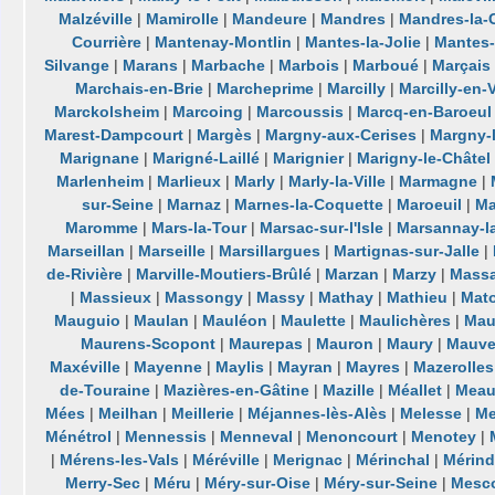
Malzéville
|
Mamirolle
|
Mandeure
|
Mandres
|
Mandres-la-
Courrière
|
Mantenay-Montlin
|
Mantes-la-Jolie
|
Mantes-l
Silvange
|
Marans
|
Marbache
|
Marbois
|
Marboué
|
Marçais
Marchais-en-Brie
|
Marcheprime
|
Marcilly
|
Marcilly-en-V
Marckolsheim
|
Marcoing
|
Marcoussis
|
Marcq-en-Baroeul
Marest-Dampcourt
|
Margès
|
Margny-aux-Cerises
|
Margny-
Marignane
|
Marigné-Laillé
|
Marignier
|
Marigny-le-Châtel
Marlenheim
|
Marlieux
|
Marly
|
Marly-la-Ville
|
Marmagne
|
sur-Seine
|
Marnaz
|
Marnes-la-Coquette
|
Maroeuil
|
Ma
Maromme
|
Mars-la-Tour
|
Marsac-sur-l'Isle
|
Marsannay-l
Marseillan
|
Marseille
|
Marsillargues
|
Martignas-sur-Jalle
|
de-Rivière
|
Marville-Moutiers-Brûlé
|
Marzan
|
Marzy
|
Massa
|
Massieux
|
Massongy
|
Massy
|
Mathay
|
Mathieu
|
Mat
Mauguio
|
Maulan
|
Mauléon
|
Maulette
|
Maulichères
|
Mau
Maurens-Scopont
|
Maurepas
|
Mauron
|
Maury
|
Mauv
Maxéville
|
Mayenne
|
Maylis
|
Mayran
|
Mayres
|
Mazerolles
de-Touraine
|
Mazières-en-Gâtine
|
Mazille
|
Méallet
|
Meau
Mées
|
Meilhan
|
Meillerie
|
Méjannes-lès-Alès
|
Melesse
|
Me
Ménétrol
|
Mennessis
|
Menneval
|
Menoncourt
|
Menotey
|
|
Mérens-les-Vals
|
Méréville
|
Merignac
|
Mérinchal
|
Mérind
Merry-Sec
|
Méru
|
Méry-sur-Oise
|
Méry-sur-Seine
|
Mesc