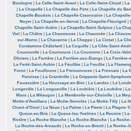
Boulogne
|
La Celle-Saint-Avant
|
La Celle-Saint-Cloud
|
La 
|
La Chapelle
|
La Chapelle des Pots
|
La Chapelle du Bar
Chapelle-Bouëxic
|
La Chapelle-Craonnaise
|
La Chapelle
Noyer
|
La Chapelle-en-Serval
|
La Chapelle-Fleurigné
|
Chapelle-Saint-Aubin
|
La Chapelle-Saint-Sulpice
|
La Chap
Viel
|
La Châtre
|
La Chaumusse
|
La Chaussée
|
La Chaussé
sur-Marne
|
La Chavanne
|
La Cheppe
|
La Ciotat
|
La Cli
Condamine-Châtelard
|
La Coquille
|
La Côte-Saint-Andr
Coucourde
|
La Courneuve
|
La Couronne
|
La Croix-Valm
Oliviers
|
La Ferrière
|
La Ferrière-aux-Étangs
|
La Ferrière-
La Ferté-Saint-Aubin
|
La Feuillée
|
La Feuillie
|
La Flameng
Force
|
La Fouillouse
|
La Freissinouse
|
La Fresnais
|
La 
Paroisse
|
La Grandville
|
La Gripperie-Saint-Symphori
Fouassière
|
La Houssaye-en-Brie
|
La Landec
|
La Lond
Longeville
|
La Longueville
|
La Loubière
|
La Loubière
|
La
Maxe
|
La Méaugon
|
La Membrolle-sur-Choisille
|
La Mey
Motte-d'Aveillans
|
La Motte-Servolex
|
La Motte-Tilly
|
La N
Chant-d'Oisel
|
La Noue
|
La Palme
|
La Pierre
|
La Plagne-T
Queue-en-Brie
|
La Queue-les-Yvelines
|
La Ravoire
|
La
Rivière
|
La Roche Blanche
|
La Roche-Blanche
|
La Roche-
La Roche-des-Arnauds
|
La Roche-en-Brenil
|
La Roche-J