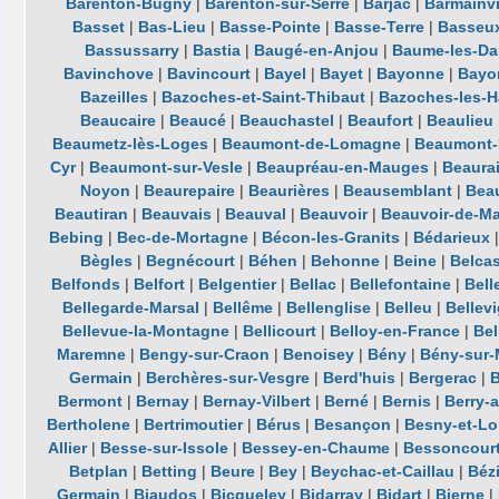
Barenton-Bugny
|
Barenton-sur-Serre
|
Barjac
|
Barmainvi
Basset
|
Bas-Lieu
|
Basse-Pointe
|
Basse-Terre
|
Basseu
Bassussarry
|
Bastia
|
Baugé-en-Anjou
|
Baume-les-D
Bavinchove
|
Bavincourt
|
Bayel
|
Bayet
|
Bayonne
|
Bayon
Bazeilles
|
Bazoches-et-Saint-Thibaut
|
Bazoches-les-H
Beaucaire
|
Beaucé
|
Beauchastel
|
Beaufort
|
Beaulieu
Beaumetz-lès-Loges
|
Beaumont-de-Lomagne
|
Beaumont-
Cyr
|
Beaumont-sur-Vesle
|
Beaupréau-en-Mauges
|
Beaura
Noyon
|
Beaurepaire
|
Beaurières
|
Beausemblant
|
Beau
Beautiran
|
Beauvais
|
Beauval
|
Beauvoir
|
Beauvoir-de-Ma
Bebing
|
Bec-de-Mortagne
|
Bécon-les-Granits
|
Bédarieux
Bègles
|
Begnécourt
|
Béhen
|
Behonne
|
Beine
|
Belcas
Belfonds
|
Belfort
|
Belgentier
|
Bellac
|
Bellefontaine
|
Bell
Bellegarde-Marsal
|
Bellême
|
Bellenglise
|
Belleu
|
Bellev
Bellevue-la-Montagne
|
Bellicourt
|
Belloy-en-France
|
Bel
Maremne
|
Bengy-sur-Craon
|
Benoisey
|
Bény
|
Bény-sur-
Germain
|
Berchères-sur-Vesgre
|
Berd'huis
|
Bergerac
|
Bermont
|
Bernay
|
Bernay-Vilbert
|
Berné
|
Bernis
|
Berry-
Bertholene
|
Bertrimoutier
|
Bérus
|
Besançon
|
Besny-et-Lo
Allier
|
Besse-sur-Issole
|
Bessey-en-Chaume
|
Bessoncour
Betplan
|
Betting
|
Beure
|
Bey
|
Beychac-et-Caillau
|
Béz
Germain
|
Biaudos
|
Bicqueley
|
Bidarray
|
Bidart
|
Bierne
|