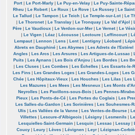
Port
|
Le Port-Marly
|
Le Puy-en-Velay
|
Le Puy-Sainte-Répa
Rheu
|
Le Robert
|
Le Roux
|
Le Rove
|
Le Russey
|
Le Saint
Le Tallud
|
Le Tampon
|
Le Teich
|
Le Temple-sur-Lot
|
Le Th
|
Le Thoronet
|
Le Translay
|
Le Tronquay
|
Le Val d'Ajol
|
Père
|
Le Vaudioux
|
Le Verdon-sur-Mer
|
Le Vernet
|
Le Vési
|
Le Vigen
|
Léaz
|
Lécousse
|
Lectoure
|
Leffincourt
|
L
Lempaut
|
Lennon
|
Lens
|
Lent
|
Lentigny
|
Léobard
|
Lépi
Abrets en Dauphiné
|
Les Abymes
|
Les Adrets de l'Estérel
Angles
|
Les Arcs
|
Les Arsures
|
Les Artigues-de-Lussac
|
Puits
|
Les Aynans
|
Les Bois d'Anjou
|
Les Bordes
|
Les Br
|
Les Cluses
|
Les Combes
|
Les Échelles
|
Les Essarts-le-
Les Fins
|
Les Grandes Loges
|
Les Grandes-Loges
|
Les G
Chée
|
Les Hôpitaux-Vieux
|
Les Houches
|
Les Lilas
|
Les 
Les Mazures
|
Les Mees
|
Les Mesneux
|
Les Monts d'A
Neyrolles
|
Les Pavillons-sous-Bois
|
Les Pennes-Mirabe
Pieux
|
Les Ponts-de-Cé
|
Les Portes du Coglais
|
Les Pre
Les Salles-du-Gardon
|
Les Sorinières
|
Les Souhesmes-R
Ulis
|
Les Vallées de la Vanne
|
Les Ventes-de-Bourse
|
Le
Villettes
|
Lescure-d'Albigeois
|
Lésigny
|
Lesmenils
|
Le
Lesquielles-Saint-Germain
|
Lesquin
|
Lessac
|
Lessay
|
Coucy
|
Leury
|
Lèves
|
Lévignen
|
Leyr
|
Lézignan-Corbiè