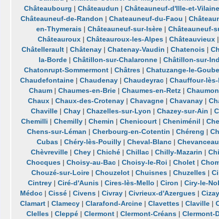
Châteaubourg
|
Châteaudun
|
Châteauneuf-d'Ille-et-Vilain
Châteauneuf-de-Randon
|
Chateauneuf-du-Faou
|
Château
en-Thymerais
|
Châteauneuf-sur-Isère
|
Châteauneuf-su
Châteauroux
|
Châteauroux-les-Alpes
|
Châteauvieux
Châtellerault
|
Châtenay
|
Chatenay-Vaudin
|
Chatenois
|
Ch
la-Borde
|
Châtillon-sur-Chalaronne
|
Châtillon-sur-In
Chatonrupt-Sommermont
|
Châtres
|
Chatuzange-le-Goube
Chaudefontaine
|
Chaudenay
|
Chaudeyrac
|
Chauffour-lès-
Chaum
|
Chaumes-en-Brie
|
Chaumes-en-Retz
|
Chaumon
Chaux
|
Chaux-des-Crotenay
|
Chavagne
|
Chavanay
|
Ch
Chaville
|
Chay
|
Chazelles-sur-Lyon
|
Chazey-sur-Ain
|
C
Chemilli
|
Chemilly
|
Chemin
|
Chenicourt
|
Cheniménil
|
Che
Chens-sur-Léman
|
Cherbourg-en-Cotentin
|
Chéreng
|
Ch
Cubas
|
Chéry-lès-Pouilly
|
Cheval-Blanc
|
Chevanceau
Chèvreville
|
Chey
|
Chiché
|
Chillac
|
Chilly-Mazarin
|
Ch
Chocques
|
Choisy-au-Bac
|
Choisy-le-Roi
|
Cholet
|
Chom
Chouzé-sur-Loire
|
Chouzelot
|
Chuisnes
|
Chuzelles
|
C
Cintrey
|
Ciré-d'Aunis
|
Cires-lès-Mello
|
Ciron
|
Ciry-le-No
Médoc
|
Cissé
|
Civens
|
Civray
|
Civrieux-d'Azergues
|
Cizay
Clamart
|
Clamecy
|
Clarafond-Arcine
|
Clavettes
|
Claville
|
C
Clelles
|
Cleppé
|
Clermont
|
Clermont-Créans
|
Clermont-