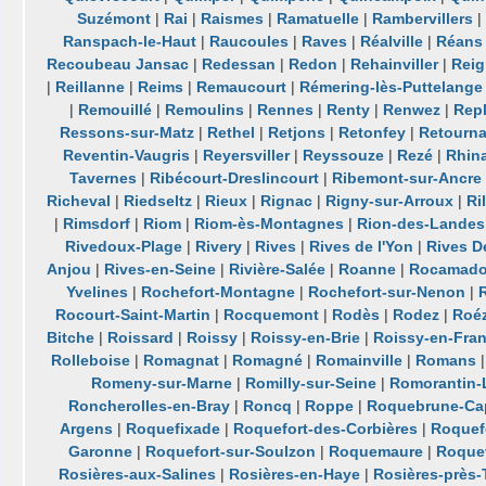
Suzémont
|
Rai
|
Raismes
|
Ramatuelle
|
Rambervillers
|
Ranspach-le-Haut
|
Raucoules
|
Raves
|
Réalville
|
Réans
Recoubeau Jansac
|
Redessan
|
Redon
|
Rehainviller
|
Reig
|
Reillanne
|
Reims
|
Remaucourt
|
Rémering-lès-Puttelange
|
Remouillé
|
Remoulins
|
Rennes
|
Renty
|
Renwez
|
Rep
Ressons-sur-Matz
|
Rethel
|
Retjons
|
Retonfey
|
Retourn
Reventin-Vaugris
|
Reyersviller
|
Reyssouze
|
Rezé
|
Rhin
Tavernes
|
Ribécourt-Dreslincourt
|
Ribemont-sur-Ancre
Richeval
|
Riedseltz
|
Rieux
|
Rignac
|
Rigny-sur-Arroux
|
Ri
|
Rimsdorf
|
Riom
|
Riom-ès-Montagnes
|
Rion-des-Landes
Rivedoux-Plage
|
Rivery
|
Rives
|
Rives de l'Yon
|
Rives D
Anjou
|
Rives-en-Seine
|
Rivière-Salée
|
Roanne
|
Rocamado
Yvelines
|
Rochefort-Montagne
|
Rochefort-sur-Nenon
|
Rocourt-Saint-Martin
|
Rocquemont
|
Rodès
|
Rodez
|
Roéz
Bitche
|
Roissard
|
Roissy
|
Roissy-en-Brie
|
Roissy-en-Fra
Rolleboise
|
Romagnat
|
Romagné
|
Romainville
|
Romans
Romeny-sur-Marne
|
Romilly-sur-Seine
|
Romorantin-
Roncherolles-en-Bray
|
Roncq
|
Roppe
|
Roquebrune-Cap
Argens
|
Roquefixade
|
Roquefort-des-Corbières
|
Roquefo
Garonne
|
Roquefort-sur-Soulzon
|
Roquemaure
|
Roque
Rosières-aux-Salines
|
Rosières-en-Haye
|
Rosières-près-