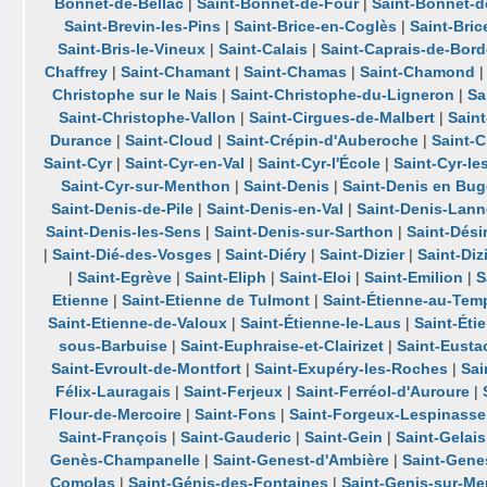
Bonnet-de-Bellac
|
Saint-Bonnet-de-Four
|
Saint-Bonnet-d
Saint-Brevin-les-Pins
|
Saint-Brice-en-Coglès
|
Saint-Bric
Saint-Bris-le-Vineux
|
Saint-Calais
|
Saint-Caprais-de-Bor
Chaffrey
|
Saint-Chamant
|
Saint-Chamas
|
Saint-Chamond
Christophe sur le Nais
|
Saint-Christophe-du-Ligneron
|
Sa
Saint-Christophe-Vallon
|
Saint-Cirgues-de-Malbert
|
Sain
Durance
|
Saint-Cloud
|
Saint-Crépin-d'Auberoche
|
Saint-
Saint-Cyr
|
Saint-Cyr-en-Val
|
Saint-Cyr-l'École
|
Saint-Cyr-le
Saint-Cyr-sur-Menthon
|
Saint-Denis
|
Saint-Denis en Bu
Saint-Denis-de-Pile
|
Saint-Denis-en-Val
|
Saint-Denis-Lann
Saint-Denis-les-Sens
|
Saint-Denis-sur-Sarthon
|
Saint-Dési
|
Saint-Dié-des-Vosges
|
Saint-Diéry
|
Saint-Dizier
|
Saint-Diz
|
Saint-Egrève
|
Saint-Eliph
|
Saint-Eloi
|
Saint-Emilion
|
S
Etienne
|
Saint-Etienne de Tulmont
|
Saint-Étienne-au-Tem
Saint-Etienne-de-Valoux
|
Saint-Étienne-le-Laus
|
Saint-Éti
sous-Barbuise
|
Saint-Euphraise-et-Clairizet
|
Saint-Eusta
Saint-Evroult-de-Montfort
|
Saint-Exupéry-les-Roches
|
Sai
Félix-Lauragais
|
Saint-Ferjeux
|
Saint-Ferréol-d'Auroure
|
Flour-de-Mercoire
|
Saint-Fons
|
Saint-Forgeux-Lespinasse
Saint-François
|
Saint-Gauderic
|
Saint-Gein
|
Saint-Gelais
Genès-Champanelle
|
Saint-Genest-d'Ambière
|
Saint-Gene
Comolas
|
Saint-Génis-des-Fontaines
|
Saint-Genis-sur-M