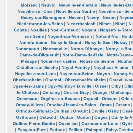
Moissac
|
Neuvic
|
Neuville-en-Ferrain
|
Neuville-les-D
Neuville-sur-Oise
|
Neuville-sur-Sarthe
|
Neuville-sur-Sei
Neuvy-sur-Barangeon
|
Nevers
|
Nevoy
|
Nexon
|
Neyde
Niederbronn-les-Bains
|
Niederhaslach
|
Nîmes
|
Niort
|
Ni
Comte
|
Noailles
|
Noël-Cerneux
|
Nogent
|
Nogent-le-Rotr
sur-Seine
|
Nogent-sur-Vernisson
|
Nohant-Vic
|
Noida
Noirefontaine
|
Noisy-le-Grand
|
Noisy-le-Sec
|
Noizay
|
Nonancourt
|
Normanville
|
Noron-l'Abbaye
|
Noroy-le-Bou
Dame-de-Bliquetuit
|
Notre-Dame-de-l'Isle
|
Notre-Dame-
Mésage
|
Nouan-le-Fuzelier
|
Noues de Sienne
|
Nouhan
Châtillon-sur-Seiche
|
Noyal-Pontivy
|
Noyal-sur-Vilaine
|
Noyelles-sous-Lens
|
Noyen-sur-Seine
|
Noyon
|
Nuncq-Ha
Oberhergheim
|
Obernai
|
Oberschaeffolsheim
|
Octeville-s
Ogeu-les-Bains
|
Ogy-Montoy-Flanville
|
Oissel
|
Olby
|
Olli
le-Chateau
|
Onnaing
|
Ons-en-Bray
|
Orange
|
Orchamps
Oresmaux
|
Orgères-en-Beauce
|
Orgueil
|
Orléans
|
Orleix
Ormoy-Villers
|
Ornolac-Ussat-les-Bains
|
Orsan
|
Orsans
Orthoux-Sérignac-Quilhan
|
Orvault
|
Orville
|
Osny
|
Ossè
Osthouse
|
Ostwald
|
Oudan
|
Oudon
|
Ouges
|
Ouilly-le-
Oullins-Pierre-Bénite
|
Ouveillan
|
Ouzouer-sur-Loire
|
Oyriè
|
Pacy-sur-Eure
|
Padoux
|
Paillart
|
Paimpol
|
Paisy-Cosdo