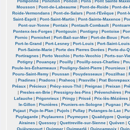
Pomponne
|
Ponchon
|
Poncin
|
Pons
|
Pont Sainte Maxe
Mousson
|
Pont-de-Labeaume
|
Pont-de-Roide
|
Pont-de
Roide-Vermondans
|
Pont-de-Salars
|
Pont-l'Evêque
|
Pont-l
Saint-Esprit
|
Pont-Saint-Martin
|
Pont-Sainte-Maxence
|
Po
Pont-sur-Yonne
|
Pontaix
|
Pontault-Combault
|
Pontcarr
Pontenx-les-Forges
|
Pontgouin
|
Pontigny
|
Pontoise
|
Pon
Pornic
|
Pornichet
|
Port-Bail-sur-Mer
|
Port-de-Bouc
|
Port
Port-le-Grand
|
Port-Lesney
|
Port-Louis
|
Port-Saint-Loui
Port-Sainte-Marie
|
Porte des Pierres Dorées
|
Porte-du-Q
Portiragnes
|
Porto Vecchio
|
Porto-Vecchio
|
Ports-sur-Vi
Potigny
|
Pouançay
|
Pouilly
|
Pouilly-sous-Charlieu
|
Pou
Poule-les-Écharmeaux
|
Pouligny-Saint-Pierre
|
Pourcieux
|
Pouru-Saint-Remy
|
Poussan
|
Pouydesseaux
|
Pouzilhac
|
|
Pradines
|
Pradons
|
Prahecq
|
Prasville
|
Prat Bonrepaux
Préaux
|
Précieux
|
Précy-sous-Thil
|
Preignac
|
Preixan
|
Pré
|
Presles-en-Brie
|
Pressigny-les-Pins
|
Prévenchères
|
Pr
Lafauche
|
Prigonrieux
|
Pringy
|
Prissé
|
Prix-lès-Mézières
le-Gillon
|
Prunières
|
Pruniers-en-Sologne
|
Pugnac
|
Pu
Pujaut
|
Pujo-le-Plan
|
Pujols
|
Pullay
|
Putanges-le-Lac
|
Pu
Puylagarde
|
Puylaurens
|
Puymoyen
|
Quaëdypre
|
Queig
Airaines
|
Quessoy
|
Quettreville-sur-Sienne
|
Quéven
|
Quièvrecourt
|
Quimper
|
Quimperlé
|
Quincampoix
|
Quin