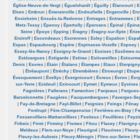
Église-Neuve-de-Vergt
|
Éguelshardt
|
Éguilly
|
Élancourt
|
E
Elven
|
Embrun
|
Émerainville
|
Endoufielle
|
Engenville
|
Enn
Ensisheim
|
Ensuès-la-Redonne
|
Entrages
|
Entrammes
|
E
Metz-Tessy
|
Épenoy
|
Épertully
|
Épervans
|
Épinal
|
Épina
Seine
|
Époye
|
Epping
|
Éragny
|
Éragny-sur-Epte
|
Érize
Erstroff
|
Escondeaux
|
Escrennes
|
Esley
|
Espalion
|
Espal
Espas
|
Espaubourg
|
Espère
|
Espinasse-Vozelle
|
Espoey
Essey-lès-Nancy
|
Essigny-le-Grand
|
Essises
|
Essômes-s
Estézargues
|
Estigarde
|
Estirac
|
Estivareilles
|
Estourme
Denis
|
Esvres
|
Étain
|
Étalans
|
Étampes
|
Etaux
|
Eterpign
|
Étréaupont
|
Étréchy
|
Etrembières
|
Étroeungt
|
Etupe
Évecquemont
|
Évellys
|
Évergnicourt
|
Évreux
|
Évron
|
Évr
sur-Yerre
|
Exideuil
|
Exincourt
|
Eymet
|
Eymeux
|
Eysines
Fagnières
|
Fallerans
|
Famechon
|
Fanjeaux
|
Fargues-
Barcelonnette
|
Faugères
|
Fauquembergues
|
Faverges-Se
|
Fay-de-Bretagne
|
Fayl-Billot
|
Feignies
|
Feings
|
Fénay
Ferdrupt
|
Fère-Champenoise
|
Ferrières-en-Bray
|
Fe
Fessanvilliers-Mattanvilliers
|
Festieux
|
Feuillères
|
Feyzi
Firbeix
|
Firmi
|
Firminy
|
Fismes
|
Fitou
|
Flacey
|
Flavigny-
Meldeux
|
Flers-sur-Noye
|
Fleurigné
|
Fleurines
|
Fleury
Fleury-les-Aubrais
|
Fleury-Mérogis
|
Flins-sur-Seine
|
Fl