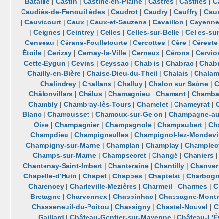
Bataille
|
Castin
|
Castine-en-Plaine
|
Castres
|
Castries
|
C
Caudiès-de-Fenouillèdes
|
Caudrot
|
Caudry
|
Cauffry
|
Cau
|
Cauvicourt
|
Caux
|
Caux-et-Sauzens
|
Cavaillon
|
Cayenn
|
Ceignes
|
Ceintrey
|
Celles
|
Celles-sur-Belle
|
Celles-sur
Censeau
|
Cérans-Foulletourte
|
Cercottes
|
Cère
|
Céreste
Étoile
|
Cerizay
|
Cernay-la-Ville
|
Cerneux
|
Cérons
|
Cervio
Cette-Eygun
|
Cevins
|
Ceyssac
|
Chablis
|
Chabrac
|
Chabr
Chailly-en-Bière
|
Chaise-Dieu-du-Theil
|
Chalais
|
Chalam
Chalindrey
|
Challans
|
Challuy
|
Chalon sur Saône
|
C
Châlonvillars
|
Châlus
|
Chamagnieu
|
Chamant
|
Chamba
Chambly
|
Chambray-lès-Tours
|
Chamelet
|
Chameyrat
|
Blanc
|
Chamousset
|
Chamoux-sur-Gelon
|
Champagne-au
Oise
|
Champagnier
|
Champagnole
|
Champaubert
|
Ch
Champdieu
|
Champigneulles
|
Champignol-lez-Mondevil
Champigny-sur-Marne
|
Champlan
|
Champlay
|
Champlec
Champs-sur-Marne
|
Champsecret
|
Changé
|
Chaniers
Chantenay-Saint-Imbert
|
Chanteraine
|
Chantilly
|
Chanver
Chapelle-d'Huin
|
Chapet
|
Chappes
|
Chaptelat
|
Charbog
Charencey
|
Charleville-Mezières
|
Charmeil
|
Charmes
|
C
Bretagne
|
Charvonnex
|
Chaspinhac
|
Chassagne-Montr
Chasseneuil-du-Poitou
|
Chassigny
|
Chastel-Nouvel
|
C
Gaillard
|
Château-Gontier-sur-Mayenne
|
Château-L'É