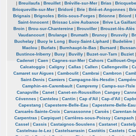
|
Breuilaufa
|
Breuillet
|
Bréville-sur-Mer
|
Brias
|
Bricqueb
Bricqueville-sur-Mer
|
Bridoré
|
Brie
|
Brié-et-Angonnes
|
Bri
Brignais
|
Brignoles
|
Briis-sous-Forges
|
Brionne
|
Briord
|
Saint-Innocent
|
Brissac Loire Aubance
|
Brive La Gaillar
Broin
|
Brou-sur-Chantereine
|
Brouviller
|
Brouzet-lès-Alès
Vaudancourt
|
Brulange
|
Brumath
|
Brunoy
|
Brusvily
|
Br
Buchelay
|
Bucy le Long
|
Bucy-Saint-Liphard
|
Budelière
|
Maclou
|
Burlats
|
Burnhaupt-le-Bas
|
Bursard
|
Bussan
Bustince-Iriberry
|
Busy
|
Buvilly
|
Buzet-sur-Tarn
|
Buziet
Cadenet
|
Caen
|
Cagnes-sur-Mer
|
Cahors
|
Caillouet-Orge
Calcatoggio
|
Caligny
|
Callas
|
Callen
|
Callengeville
|
Ca
Camaret sur Aigues
|
Camboulit
|
Cambrai
|
Cambron
|
Camb
Saint-Denis
|
Camiers
|
Campagne-lès-Hesdin
|
Campén
Camphin-en-Carembault
|
Campremy
|
Camps-sur-l'Isle
Canapville
|
Canet
|
Canet-en-Roussillon
|
Cangey
|
Cann
Cévennes
|
Canteleu
|
Cantin
|
Cap d'Ail
|
Cap-d'Ail
|
Capb
Capestang
|
Capesterre-Belle-Eau
|
Capesterre-Belle-Eau
Carcarès-Sainte-Croix
|
Carcassonne
|
Carcès
|
Carentan-l
Carpentras
|
Carpiquet
|
Carrières-sous-Poissy
|
Carspach
Cassel
|
Cassis
|
Castaignos-Souslens
|
Castanet
|
Castelj
Castelnau-le-Lez
|
Castelsarrasin
|
Castétis
|
Castets
|
Cas