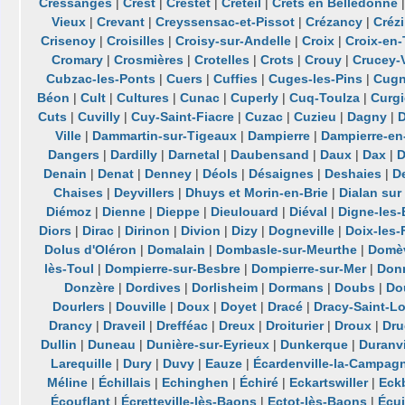
Cressanges
|
Crest
|
Crestet
|
Créteil
|
Crêts en Belledonne
Vieux
|
Crevant
|
Creyssensac-et-Pissot
|
Crézancy
|
Crézi
Crisenoy
|
Croisilles
|
Croisy-sur-Andelle
|
Croix
|
Croix-en-
Cromary
|
Crosmières
|
Crotelles
|
Crots
|
Crouy
|
Crucey-V
Cubzac-les-Ponts
|
Cuers
|
Cuffies
|
Cuges-les-Pins
|
Cug
Béon
|
Cult
|
Cultures
|
Cunac
|
Cuperly
|
Cuq-Toulza
|
Curgi
Cuts
|
Cuvilly
|
Cuy-Saint-Fiacre
|
Cuzac
|
Cuzieu
|
Dagny
|
Ville
|
Dammartin-sur-Tigeaux
|
Dampierre
|
Dampierre-en
Dangers
|
Dardilly
|
Darnetal
|
Daubensand
|
Daux
|
Dax
|
D
Denain
|
Denat
|
Denney
|
Déols
|
Désaignes
|
Deshaies
|
D
Chaises
|
Deyvillers
|
Dhuys et Morin-en-Brie
|
Dialan sur
Diémoz
|
Dienne
|
Dieppe
|
Dieulouard
|
Diéval
|
Digne-les-
Diors
|
Dirac
|
Dirinon
|
Divion
|
Dizy
|
Dogneville
|
Doix-les-
Dolus d'Oléron
|
Domalain
|
Dombasle-sur-Meurthe
|
Domèv
lès-Toul
|
Dompierre-sur-Besbre
|
Dompierre-sur-Mer
|
Donn
Donzère
|
Dordives
|
Dorlisheim
|
Dormans
|
Doubs
|
Do
Dourlers
|
Douville
|
Doux
|
Doyet
|
Dracé
|
Dracy-Saint-L
Drancy
|
Draveil
|
Drefféac
|
Dreux
|
Droiturier
|
Droux
|
Dru
Dullin
|
Duneau
|
Dunière-sur-Eyrieux
|
Dunkerque
|
Duranvi
Larequille
|
Dury
|
Duvy
|
Eauze
|
Écardenville-la-Campag
Méline
|
Échillais
|
Echinghen
|
Échiré
|
Eckartswiller
|
Eck
Écouflant
|
Écretteville-lès-Baons
|
Ectot-lès-Baons
|
Écui