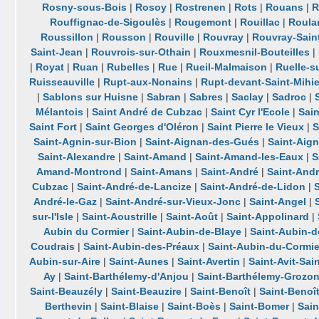
Rosny-sous-Bois
|
Rosoy
|
Rostrenen
|
Rots
|
Rouans
|
R
Rouffignac-de-Sigoulès
|
Rougemont
|
Rouillac
|
Roula
Roussillon
|
Rousson
|
Rouville
|
Rouvray
|
Rouvray-Sain
Saint-Jean
|
Rouvrois-sur-Othain
|
Rouxmesnil-Bouteilles
|
|
Royat
|
Ruan
|
Rubelles
|
Rue
|
Rueil-Malmaison
|
Ruelle-s
Ruisseauville
|
Rupt-aux-Nonains
|
Rupt-devant-Saint-Mihie
|
Sablons sur Huisne
|
Sabran
|
Sabres
|
Saclay
|
Sadroc
|
Mélantois
|
Saint André de Cubzac
|
Saint Cyr l'Ecole
|
Sain
Saint Fort
|
Saint Georges d'Oléron
|
Saint Pierre le Vieux
|
S
Saint-Agnin-sur-Bion
|
Saint-Aignan-des-Gués
|
Saint-Aig
Saint-Alexandre
|
Saint-Amand
|
Saint-Amand-les-Eaux
|
S
Amand-Montrond
|
Saint-Amans
|
Saint-André
|
Saint-And
Cubzac
|
Saint-André-de-Lancize
|
Saint-André-de-Lidon
|
André-le-Gaz
|
Saint-André-sur-Vieux-Jonc
|
Saint-Angel
|
sur-l'Isle
|
Saint-Aoustrille
|
Saint-Août
|
Saint-Appolinard
|
Aubin du Cormier
|
Saint-Aubin-de-Blaye
|
Saint-Aubin-
Coudrais
|
Saint-Aubin-des-Préaux
|
Saint-Aubin-du-Cormie
Aubin-sur-Aire
|
Saint-Aunes
|
Saint-Avertin
|
Saint-Avit-Sai
Ay
|
Saint-Barthélemy-d'Anjou
|
Saint-Barthélemy-Grozo
Saint-Beauzély
|
Saint-Beauzire
|
Saint-Benoît
|
Saint-Benoît
Berthevin
|
Saint-Blaise
|
Saint-Boès
|
Saint-Bomer
|
Sain