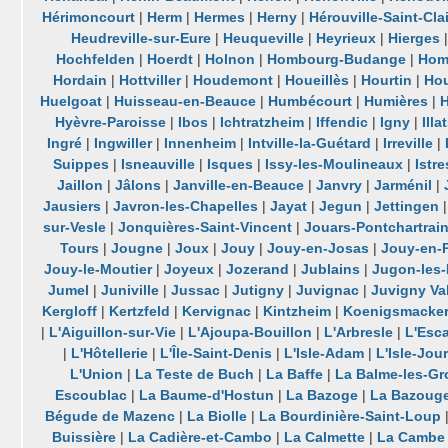
Hérimoncourt
|
Herm
|
Hermes
|
Herny
|
Hérouville-Saint-Clai
Heudreville-sur-Eure
|
Heuqueville
|
Heyrieux
|
Hierges
Hochfelden
|
Hoerdt
|
Holnon
|
Hombourg-Budange
|
Hom
Hordain
|
Hottviller
|
Houdemont
|
Houeillès
|
Hourtin
|
Ho
Huelgoat
|
Huisseau-en-Beauce
|
Humbécourt
|
Humières
|
Hyèvre-Paroisse
|
Ibos
|
Ichtratzheim
|
Iffendic
|
Igny
|
Illa
Ingré
|
Ingwiller
|
Innenheim
|
Intville-la-Guétard
|
Irreville
|
Suippes
|
Isneauville
|
Isques
|
Issy-les-Moulineaux
|
Istre
Jaillon
|
Jâlons
|
Janville-en-Beauce
|
Janvry
|
Jarménil
|
Jausiers
|
Javron-les-Chapelles
|
Jayat
|
Jegun
|
Jettingen
sur-Vesle
|
Jonquières-Saint-Vincent
|
Jouars-Pontchartrai
Tours
|
Jougne
|
Joux
|
Jouy
|
Jouy-en-Josas
|
Jouy-en-P
Jouy-le-Moutier
|
Joyeux
|
Jozerand
|
Jublains
|
Jugon-les
Jumel
|
Juniville
|
Jussac
|
Jutigny
|
Juvignac
|
Juvigny Va
Kergloff
|
Kertzfeld
|
Kervignac
|
Kintzheim
|
Koenigsmacke
|
L'Aiguillon-sur-Vie
|
L'Ajoupa-Bouillon
|
L'Arbresle
|
L'Esc
|
L'Hôtellerie
|
L'Île-Saint-Denis
|
L'Isle-Adam
|
L'Isle-Jou
L'Union
|
La Teste de Buch
|
La Baffe
|
La Balme-les-Gr
Escoublac
|
La Baume-d'Hostun
|
La Bazoge
|
La Bazouge
Bégude de Mazenc
|
La Biolle
|
La Bourdinière-Saint-Loup
Buissière
|
La Cadière-et-Cambo
|
La Calmette
|
La Cambe