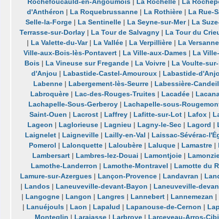
Rochefoucauld-en-Angoumois
|
La Rochelle
|
La Rochep
d'Anthéron
|
La Roquebrussanne
|
La Rothière
|
La Rue-Sa
Selle-la-Forge
|
La Sentinelle
|
La Seyne-sur-Mer
|
La Suze
Terrasse-sur-Dorlay
|
La Tour de Salvagny
|
La Tour du Crie
|
La Valette-du-Var
|
La Vallée
|
La Verpillière
|
La Versanne
Ville-aux-Bois-lès-Pontavert
|
La Ville-aux-Dames
|
La Vill
Bois
|
La Vineuse sur Fregande
|
La Voivre
|
La Voulte-sur
d'Anjou
|
Labastide-Castel-Amouroux
|
Labastide-d'Anj
Labenne
|
Labergement-lès-Seurre
|
Labessière-Candeil
Labroquère
|
Lac-des-Rouges-Truites
|
Lacadée
|
Lacan
Lachapelle-Sous-Gerberoy
|
Lachapelle-sous-Rougemon
Saint-Ouen
|
Lacrost
|
Laffrey
|
Lafitte-sur-Lot
|
Lafox
|
L
Lageon
|
Laglorieuse
|
Lagnieu
|
Lagny-le-Sec
|
Lagord
|
Laignelet
|
Laigneville
|
Lailly-en-Val
|
Laissac-Sévérac-l'É
Pomerol
|
Lalonquette
|
Laloubère
|
Laluque
|
Lamastre
|
Lambersart
|
Lambres-lez-Douai
|
Lamontjoie
|
Lamonzie
Lamothe-Landerron
|
Lamothe-Montravel
|
Lamotte du 
Lamure-sur-Azergues
|
Lançon-Provence
|
Landavran
|
Lan
|
Landos
|
Laneuveville-devant-Bayon
|
Laneuveville-deva
|
Langogne
|
Langon
|
Langres
|
Lannebert
|
Lannemezan
|
|
Lanuéjouls
|
Laon
|
Lapalud
|
Lapanouse-de-Cernon
|
La
Monteglin
|
Larajasse
|
Larbroye
|
Larceveau-Arros-Cibi