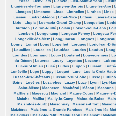
Fosse
|
Liebvillers
|
Lièpvre
|
Lieu-Saint-Amand
|
Lieur
Lignières-de-Touraine
|
Ligny-en-Barrois
|
Ligny-lès-Aire
|
L
Limoges
|
Limonest
|
Linas
|
Linthelles
|
Linthes
|
Linxe
Lissieu
|
Listrac-Médoc
|
Lit-et-Mixe
|
Litteau
|
Livers-Caze
Lizio
|
Llupia
|
Locmaria-Grand-Champ
|
Locqueltas
|
Lod
Authion
|
Loiron-Ruillé
|
Loisin
|
Loison-sous-Lens
|
Loi
Lombers
|
Longchamp
|
Longeau Percey
|
Longeau-Pe
Longeville-lès-Metz
|
Longjumeau
|
Longnes
|
Longueau
Lonny
|
Lonrai
|
Lons
|
Loperhet
|
Lorgues
|
Loriol-sur-Drô
|
Louailles
|
Loucelles
|
Loudéac
|
Loudes
|
Loudun
|
Lougr
Lourdes
|
Lournand
|
Loury
|
Loutehel
|
Louveciennes
|
Lo
du-Désert
|
Louvres
|
Louzy
|
Loyettes
|
Lozanne
|
Lubbo
Luc-sur-Orbieu
|
Lucé
|
Ludes
|
Luglon
|
Luisant
|
Luitré
Lunéville
|
Lupé
|
Luppy
|
Luquet
|
Lure
|
Lus-la-Croix-Haut
Lussac-les-Châteaux
|
Lussault-sur-Loire
|
Lusse
|
Lutilh
Bains
|
Luyères
|
Luzarches
|
Luzay
|
Luzy
|
Lyon
|
Lys-Hau
Saint-Même
|
Macheren
|
Machézal
|
Mâcon
|
Macouria
Maffliers
|
Magescq
|
Magland
|
Magny-Cours
|
Magny-le-D
Maîche
|
Maillat
|
Mailly-le-Camp
|
Maine-de-Boixe
|
Mainv
Maisnil-lès-Ruitz
|
Maisonnay
|
Maisons-Alfort
|
Maison
Maizières
|
Maizières-la-Grande-Paroisse
|
Maizières-lès-Me
Malavillers
|
Malay-le-Petit
|
Malbuisson
|
Malemort
|
Malevil