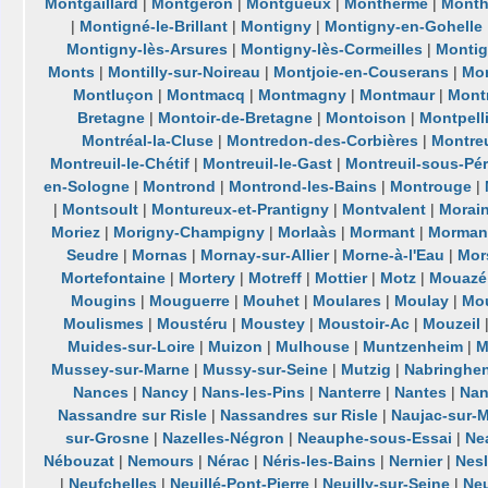
Montgaillard
|
Montgeron
|
Montgueux
|
Monthermé
|
Month
|
Montigné-le-Brillant
|
Montigny
|
Montigny-en-Gohelle
Montigny-lès-Arsures
|
Montigny-lès-Cormeilles
|
Montig
Monts
|
Montilly-sur-Noireau
|
Montjoie-en-Couserans
|
Mon
Montluçon
|
Montmacq
|
Montmagny
|
Montmaur
|
Mont
Bretagne
|
Montoir-de-Bretagne
|
Montoison
|
Montpell
Montréal-la-Cluse
|
Montredon-des-Corbières
|
Montreu
Montreuil-le-Chétif
|
Montreuil-le-Gast
|
Montreuil-sous-Pé
en-Sologne
|
Montrond
|
Montrond-les-Bains
|
Montrouge
|
|
Montsoult
|
Montureux-et-Prantigny
|
Montvalent
|
Morain
Moriez
|
Morigny-Champigny
|
Morlaàs
|
Mormant
|
Mormant
Seudre
|
Mornas
|
Mornay-sur-Allier
|
Morne-à-l'Eau
|
Mor
Mortefontaine
|
Mortery
|
Motreff
|
Mottier
|
Motz
|
Mouazé
Mougins
|
Mouguerre
|
Mouhet
|
Moulares
|
Moulay
|
Mou
Moulismes
|
Moustéru
|
Moustey
|
Moustoir-Ac
|
Mouzeil
Muides-sur-Loire
|
Muizon
|
Mulhouse
|
Muntzenheim
|
M
Mussey-sur-Marne
|
Mussy-sur-Seine
|
Mutzig
|
Nabringhe
Nances
|
Nancy
|
Nans-les-Pins
|
Nanterre
|
Nantes
|
Nan
Nassandre sur Risle
|
Nassandres sur Risle
|
Naujac-sur-
sur-Grosne
|
Nazelles-Négron
|
Neauphe-sous-Essai
|
Ne
Nébouzat
|
Nemours
|
Nérac
|
Néris-les-Bains
|
Nernier
|
Nes
|
Neufchelles
|
Neuillé-Pont-Pierre
|
Neuilly-sur-Seine
|
Ne