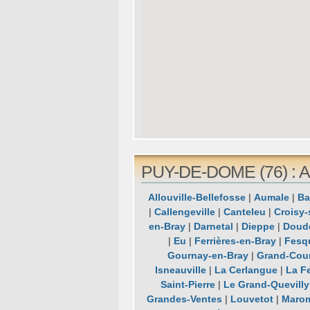
PUY-DE-DOME (76) : Al
Allouville-Bellefosse
|
Aumale
|
Ba
|
Callengeville
|
Canteleu
|
Croisy-
en-Bray
|
Darnetal
|
Dieppe
|
Doude
|
Eu
|
Ferrières-en-Bray
|
Fesq
Gournay-en-Bray
|
Grand-Cou
Isneauville
|
La Cerlangue
|
La Fe
Saint-Pierre
|
Le Grand-Quevilly
Grandes-Ventes
|
Louvetot
|
Maro