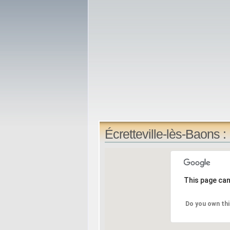
Écretteville-lès-Baons 
This page can
Do you own thi