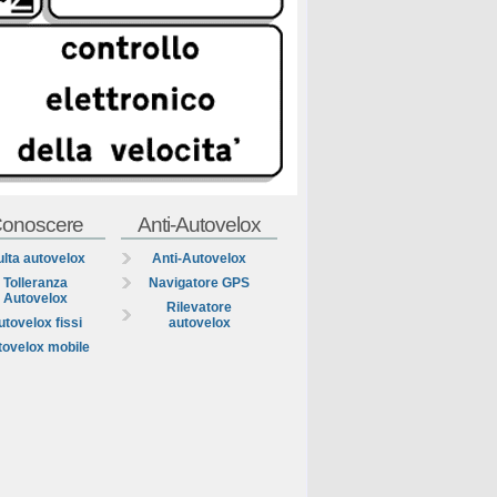
onoscere
Anti-Autovelox
lta autovelox
Anti-Autovelox
Tolleranza
Navigatore GPS
Autovelox
Rilevatore
utovelox fissi
autovelox
tovelox mobile