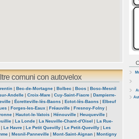
C
Mu
tre comuni con autovelox
rentin
|
Bec-de-Mortagne
|
Bolbec
|
Boos
|
Bosc-Mesnil
A
sur-Andelle
|
Croix-Mare
|
Cuy-Saint-Fiacre
|
Dampierre-
Au
ville
|
Écretteville-lès-Baons
|
Ectot-lès-Baons
|
Elbeuf
ues
|
Forges-les-Eaux
|
Fréauville
|
Fresnoy-Folny
|
ronne
|
Hautot-le-Vatois
|
Hénouville
|
Heuqueville
|
uillie
|
La Londe
|
La Neuville-Chant-d'Oisel
|
La Rue-
|
Le Havre
|
Le Petit Quevilly
|
Le Petit-Quevilly
|
Les
mme
|
Mesnil-Panneville
|
Mont-Saint-Aignan
|
Montigny