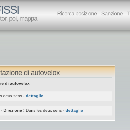
ISSI
Ricerca posizione
Sanzione
T
utor, poi, mappa
tazione di autovelox
e di autovelox
s deux sens -
dettaglio
 -
Direzione :
Dans les deux sens -
dettaglio