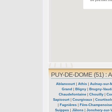
Do you own thi
PUY-DE-DOME (51) : Al
Ablancourt
|
Athis
|
Aulnay-sur-
Grand
|
Bligny
|
Brugny-Vaud
Chaudefontaine
|
Chouilly
|
Co
Sapicourt
|
Courgivaux
|
Courtisol
|
Fagnières
|
Fère-Champenois
Suippes
|
Jâlons
|
Jonchery-sur-