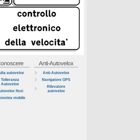
onoscere
Anti-Autovelox
lta autovelox
Anti-Autovelox
Tolleranza
Navigatore GPS
Autovelox
Rilevatore
utovelox fissi
autovelox
tovelox mobile