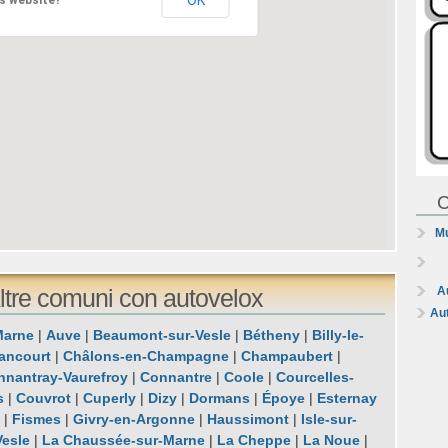
OK
s website?
C
Mu
A
tre comuni con autovelox
Au
Marne
|
Auve
|
Beaumont-sur-Vesle
|
Bétheny
|
Billy-le-
ancourt
|
Châlons-en-Champagne
|
Champaubert
|
nnantray-Vaurefroy
|
Connantre
|
Coole
|
Courcelles-
s
|
Couvrot
|
Cuperly
|
Dizy
|
Dormans
|
Époye
|
Esternay
e
|
Fismes
|
Givry-en-Argonne
|
Haussimont
|
Isle-sur-
Vesle
|
La Chaussée-sur-Marne
|
La Cheppe
|
La Noue
|