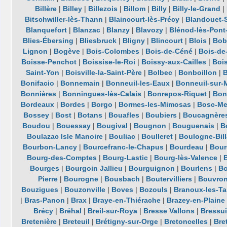
Billère
|
Billey
|
Billezois
|
Billom
|
Billy
|
Billy-le-Grand
|
Bitschwiller-lès-Thann
|
Blaincourt-lès-Précy
|
Blandouet-S
Blanquefort
|
Blanzac
|
Blanzy
|
Blavozy
|
Blénod-lès-Pon
Blies-Ébersing
|
Bliesbruck
|
Bligny
|
Blincourt
|
Blois
|
Bob
Lignon
|
Bogève
|
Bois-Colombes
|
Bois-de-Céné
|
Bois-de
Boisse-Penchot
|
Boissise-le-Roi
|
Boissy-aux-Cailles
|
Boi
Saint-Yon
|
Boisville-la-Saint-Père
|
Bolbec
|
Bonboillon
|
Bonifacio
|
Bonnemain
|
Bonneuil-les-Eaux
|
Bonneuil-sur-
Bonnières
|
Bonningues-lès-Calais
|
Bonrepos-Riquet
|
Bon
Bordeaux
|
Bordes
|
Borgo
|
Bormes-les-Mimosas
|
Bosc-Me
Bossey
|
Bost
|
Botans
|
Bouafles
|
Boubiers
|
Boucagnère
Boudou
|
Bouessay
|
Bougival
|
Bougnon
|
Bouguenais
|
B
Boulazac Isle Manoire
|
Bouliac
|
Boulleret
|
Boulogne-Bil
Bourbon-Lancy
|
Bourcefranc-le-Chapus
|
Bourdeau
|
Bour
Bourg-des-Comptes
|
Bourg-Lastic
|
Bourg-lès-Valence
|
Bourges
|
Bourgoin Jallieu
|
Bourguignon
|
Bourlens
|
Bo
Pierre
|
Bourogne
|
Bousbach
|
Boutervilliers
|
Bouvro
Bouzigues
|
Bouzonville
|
Boves
|
Bozouls
|
Branoux-les-Ta
|
Bras-Panon
|
Brax
|
Braye-en-Thiérache
|
Brazey-en-Plaine
Brécy
|
Bréhal
|
Breil-sur-Roya
|
Bresse Vallons
|
Bressui
Bretenière
|
Breteuil
|
Brétigny-sur-Orge
|
Bretoncelles
|
Bre