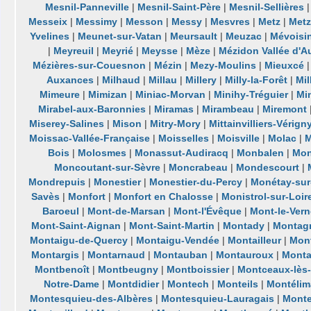
Mesnil-Panneville
|
Mesnil-Saint-Père
|
Mesnil-Sellières
Messeix
|
Messimy
|
Messon
|
Messy
|
Mesvres
|
Metz
|
Metz
Yvelines
|
Meunet-sur-Vatan
|
Meursault
|
Meuzac
|
Mévoisi
|
Meyreuil
|
Meyrié
|
Meysse
|
Mèze
|
Mézidon Vallée d'A
Mézières-sur-Couesnon
|
Mézin
|
Mezy-Moulins
|
Mieuxcé
Auxances
|
Milhaud
|
Millau
|
Millery
|
Milly-la-Forêt
|
Mil
Mimeure
|
Mimizan
|
Miniac-Morvan
|
Minihy-Tréguier
|
Mi
Mirabel-aux-Baronnies
|
Miramas
|
Mirambeau
|
Miremont
Miserey-Salines
|
Mison
|
Mitry-Mory
|
Mittainvilliers-Vérign
Moissac-Vallée-Française
|
Moisselles
|
Moisville
|
Molac
|
M
Bois
|
Molosmes
|
Monassut-Audiracq
|
Monbalen
|
Mon
Moncoutant-sur-Sèvre
|
Moncrabeau
|
Mondescourt
|
Mondrepuis
|
Monestier
|
Monestier-du-Percy
|
Monétay-sur-
Savès
|
Monfort
|
Monfort en Chalosse
|
Monistrol-sur-Loir
Baroeul
|
Mont-de-Marsan
|
Mont-l'Évêque
|
Mont-le-Vern
Mont-Saint-Aignan
|
Mont-Saint-Martin
|
Montady
|
Montag
Montaigu-de-Quercy
|
Montaigu-Vendée
|
Montailleur
|
Mon
Montargis
|
Montarnaud
|
Montauban
|
Montauroux
|
Monta
Montbenoît
|
Montbeugny
|
Montboissier
|
Montceaux-lès-
Notre-Dame
|
Montdidier
|
Montech
|
Monteils
|
Montélim
Montesquieu-des-Albères
|
Montesquieu-Lauragais
|
Mont