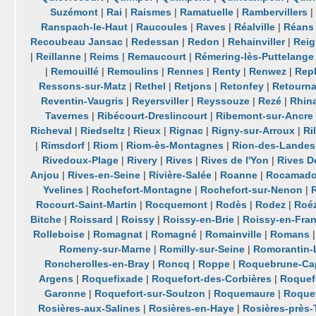
Suzémont
|
Rai
|
Raismes
|
Ramatuelle
|
Rambervillers
|
Ranspach-le-Haut
|
Raucoules
|
Raves
|
Réalville
|
Réans
Recoubeau Jansac
|
Redessan
|
Redon
|
Rehainviller
|
Reig
|
Reillanne
|
Reims
|
Remaucourt
|
Rémering-lès-Puttelange
|
Remouillé
|
Remoulins
|
Rennes
|
Renty
|
Renwez
|
Rep
Ressons-sur-Matz
|
Rethel
|
Retjons
|
Retonfey
|
Retourn
Reventin-Vaugris
|
Reyersviller
|
Reyssouze
|
Rezé
|
Rhin
Tavernes
|
Ribécourt-Dreslincourt
|
Ribemont-sur-Ancre
Richeval
|
Riedseltz
|
Rieux
|
Rignac
|
Rigny-sur-Arroux
|
Ri
|
Rimsdorf
|
Riom
|
Riom-ès-Montagnes
|
Rion-des-Landes
Rivedoux-Plage
|
Rivery
|
Rives
|
Rives de l'Yon
|
Rives D
Anjou
|
Rives-en-Seine
|
Rivière-Salée
|
Roanne
|
Rocamado
Yvelines
|
Rochefort-Montagne
|
Rochefort-sur-Nenon
|
Rocourt-Saint-Martin
|
Rocquemont
|
Rodès
|
Rodez
|
Roéz
Bitche
|
Roissard
|
Roissy
|
Roissy-en-Brie
|
Roissy-en-Fra
Rolleboise
|
Romagnat
|
Romagné
|
Romainville
|
Romans
Romeny-sur-Marne
|
Romilly-sur-Seine
|
Romorantin-
Roncherolles-en-Bray
|
Roncq
|
Roppe
|
Roquebrune-Cap
Argens
|
Roquefixade
|
Roquefort-des-Corbières
|
Roquefo
Garonne
|
Roquefort-sur-Soulzon
|
Roquemaure
|
Roque
Rosières-aux-Salines
|
Rosières-en-Haye
|
Rosières-près-