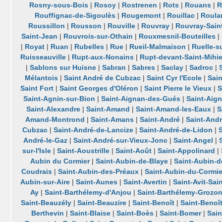
Rosny-sous-Bois
|
Rosoy
|
Rostrenen
|
Rots
|
Rouans
|
R
Rouffignac-de-Sigoulès
|
Rougemont
|
Rouillac
|
Roula
Roussillon
|
Rousson
|
Rouville
|
Rouvray
|
Rouvray-Sain
Saint-Jean
|
Rouvrois-sur-Othain
|
Rouxmesnil-Bouteilles
|
|
Royat
|
Ruan
|
Rubelles
|
Rue
|
Rueil-Malmaison
|
Ruelle-s
Ruisseauville
|
Rupt-aux-Nonains
|
Rupt-devant-Saint-Mihie
|
Sablons sur Huisne
|
Sabran
|
Sabres
|
Saclay
|
Sadroc
|
Mélantois
|
Saint André de Cubzac
|
Saint Cyr l'Ecole
|
Sain
Saint Fort
|
Saint Georges d'Oléron
|
Saint Pierre le Vieux
|
S
Saint-Agnin-sur-Bion
|
Saint-Aignan-des-Gués
|
Saint-Aig
Saint-Alexandre
|
Saint-Amand
|
Saint-Amand-les-Eaux
|
S
Amand-Montrond
|
Saint-Amans
|
Saint-André
|
Saint-And
Cubzac
|
Saint-André-de-Lancize
|
Saint-André-de-Lidon
|
André-le-Gaz
|
Saint-André-sur-Vieux-Jonc
|
Saint-Angel
|
sur-l'Isle
|
Saint-Aoustrille
|
Saint-Août
|
Saint-Appolinard
|
Aubin du Cormier
|
Saint-Aubin-de-Blaye
|
Saint-Aubin-
Coudrais
|
Saint-Aubin-des-Préaux
|
Saint-Aubin-du-Cormie
Aubin-sur-Aire
|
Saint-Aunes
|
Saint-Avertin
|
Saint-Avit-Sai
Ay
|
Saint-Barthélemy-d'Anjou
|
Saint-Barthélemy-Grozo
Saint-Beauzély
|
Saint-Beauzire
|
Saint-Benoît
|
Saint-Benoît
Berthevin
|
Saint-Blaise
|
Saint-Boès
|
Saint-Bomer
|
Sain