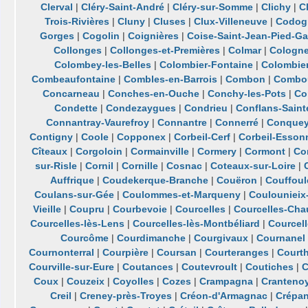
Clerval
|
Cléry-Saint-André
|
Cléry-sur-Somme
|
Clichy
|
C
Trois-Rivières
|
Cluny
|
Cluses
|
Clux-Villeneuve
|
Codog
Gorges
|
Cogolin
|
Coignières
|
Coise-Saint-Jean-Pied-Ga
Collonges
|
Collonges-et-Premières
|
Colmar
|
Cologn
Colombey-les-Belles
|
Colombier-Fontaine
|
Colombie
Combeaufontaine
|
Combles-en-Barrois
|
Combon
|
Combo
Concarneau
|
Conches-en-Ouche
|
Conchy-les-Pots
|
Co
Condette
|
Condezaygues
|
Condrieu
|
Conflans-Saint
Connantray-Vaurefroy
|
Connantre
|
Connerré
|
Conquey
Contigny
|
Coole
|
Copponex
|
Corbeil-Cerf
|
Corbeil-Esson
Cîteaux
|
Corgoloin
|
Cormainville
|
Cormery
|
Cormont
|
Co
sur-Risle
|
Cornil
|
Cornille
|
Cosnac
|
Coteaux-sur-Loire
|
Auffrique
|
Coudekerque-Branche
|
Couëron
|
Couffoul
Coulans-sur-Gée
|
Coulommes-et-Marqueny
|
Coulounieix
Vieille
|
Coupru
|
Courbevoie
|
Courcelles
|
Courcelles-Cha
Courcelles-lès-Lens
|
Courcelles-lès-Montbéliard
|
Courcell
Courcôme
|
Courdimanche
|
Courgivaux
|
Cournanel
Cournonterral
|
Courpière
|
Coursan
|
Courteranges
|
Court
Courville-sur-Eure
|
Coutances
|
Coutevroult
|
Coutiches
|
C
Coux
|
Couzeix
|
Coyolles
|
Cozes
|
Crampagna
|
Cranteno
Creil
|
Creney-près-Troyes
|
Créon-d'Armagnac
|
Crépa