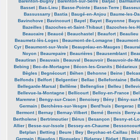
Barenton-Bugny
|
Barenton-sur-Serre
|
Barjac
|
Barmainvi
Basset
|
Bas-Lieu
|
Basse-Pointe
|
Basse-Terre
|
Basseu
Bassussarry
|
Bastia
|
Baugé-en-Anjou
|
Baume-les-D
Bavinchove
|
Bavincourt
|
Bayel
|
Bayet
|
Bayonne
|
Bayon
Bazeilles
|
Bazoches-et-Saint-Thibaut
|
Bazoches-les-H
Beaucaire
|
Beaucé
|
Beauchastel
|
Beaufort
|
Beaulieu
Beaumetz-lès-Loges
|
Beaumont-de-Lomagne
|
Beaumont-
Cyr
|
Beaumont-sur-Vesle
|
Beaupréau-en-Mauges
|
Beaura
Noyon
|
Beaurepaire
|
Beaurières
|
Beausemblant
|
Beau
Beautiran
|
Beauvais
|
Beauval
|
Beauvoir
|
Beauvoir-de-Ma
Bebing
|
Bec-de-Mortagne
|
Bécon-les-Granits
|
Bédarieux
Bègles
|
Begnécourt
|
Béhen
|
Behonne
|
Beine
|
Belcas
Belfonds
|
Belfort
|
Belgentier
|
Bellac
|
Bellefontaine
|
Bell
Bellegarde-Marsal
|
Bellême
|
Bellenglise
|
Belleu
|
Bellev
Bellevue-la-Montagne
|
Bellicourt
|
Belloy-en-France
|
Bel
Maremne
|
Bengy-sur-Craon
|
Benoisey
|
Bény
|
Bény-sur-
Germain
|
Berchères-sur-Vesgre
|
Berd'huis
|
Bergerac
|
Bermont
|
Bernay
|
Bernay-Vilbert
|
Berné
|
Bernis
|
Berry-
Bertholene
|
Bertrimoutier
|
Bérus
|
Besançon
|
Besny-et-Lo
Allier
|
Besse-sur-Issole
|
Bessey-en-Chaume
|
Bessoncour
Betplan
|
Betting
|
Beure
|
Bey
|
Beychac-et-Caillau
|
Béz
Germain
|
Biaudos
|
Bicqueley
|
Bidarray
|
Bidart
|
Bierne
|