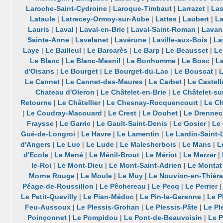
Laroche-Saint-Cydroine
|
Laroque-Timbaut
|
Larrazet
|
Las
Lataule
|
Latrecey-Ormoy-sur-Aube
|
Lattes
|
Laubert
|
La
Lauris
|
Laval
|
Laval-en-Brie
|
Laval-Saint-Roman
|
Lavan
Sainte-Anne
|
Lavelanet
|
Lavérune
|
Laville-aux-Bois
|
La
Laye
|
Le Bailleul
|
Le Barcarès
|
Le Barp
|
Le Beausset
|
Le
Le Blanc
|
Le Blanc-Mesnil
|
Le Bonhomme
|
Le Bosc
|
Le
d'Oisans
|
Le Bourget
|
Le Bourget-du-Lac
|
Le Bouscat
|
L
Le Cannet
|
Le Cannet-des-Maures
|
Le Carbet
|
Le Castell
Chateau d'Oleron
|
Le Châtelet-en-Brie
|
Le Châtelet-s
Retourne
|
Le Châtellier
|
Le Chesnay-Rocquencourt
|
Le C
|
Le Coudray-Macouard
|
Le Crest
|
Le Douhet
|
Le Drennec
Fraysse
|
Le Garric
|
Le Gault-Saint-Denis
|
Le Gosier
|
Le
Gué-de-Longroi
|
Le Havre
|
Le Lamentin
|
Le Lardin-Saint-
d'Angers
|
Le Luc
|
Le Lude
|
Le Malesherbois
|
Le Mans
|
L
d'Ecole
|
Le Mené
|
Le Ménil-Brout
|
Le Mériot
|
Le Merzer
|
le-Roi
|
Le Mont-Dieu
|
Le Mont-Saint-Adrien
|
Le Montat
Morne Rouge
|
Le Moule
|
Le Muy
|
Le Nouvion-en-Thiér
Péage-de-Roussillon
|
Le Pêchereau
|
Le Pecq
|
Le Perrier
Le Petit-Quevilly
|
Le Pian-Médoc
|
Le Pin-la-Garenne
|
Le P
Feu-Aussoux
|
Le Plessis-Grohan
|
Le Plessis-Pâte
|
Le Pl
Poinçonnet
|
Le Pompidou
|
Le Pont-de-Beauvoisin
|
Le P