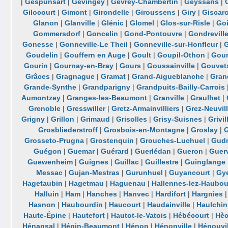
|
Gespunsart
|
Gevingey
|
Gevrey-Chambertin
|
Geyssans
|
Gilocourt
|
Gimont
|
Girondelle
|
Giroussens
|
Giry
|
Giscar
Glanon
|
Glanville
|
Glénic
|
Glomel
|
Glos-sur-Risle
|
Go
Gommersdorf
|
Goncelin
|
Gond-Pontouvre
|
Gondrevill
Gonesse
|
Gonneville-Le Theil
|
Gonneville-sur-Honfleur
|
G
Goudelin
|
Gouffern en Auge
|
Goult
|
Goupil-Othon
|
Gour
Gourin
|
Gournay-en-Bray
|
Gours
|
Goussainville
|
Gouvet
Grâces
|
Gragnague
|
Gramat
|
Grand-Aigueblanche
|
Gran
Grande-Synthe
|
Grandparigny
|
Grandpuits-Bailly-Carrois
Aumontzey
|
Granges-les-Beaumont
|
Granville
|
Graulhet
|
Grenoble
|
Gresswiller
|
Gretz-Armainvilliers
|
Grez-Neuvil
Grigny
|
Grillon
|
Grimaud
|
Grisolles
|
Grisy-Suisnes
|
Grivil
Grosbliederstroff
|
Grosbois-en-Montagne
|
Groslay
|
Grosseto-Prugna
|
Grostenquin
|
Grouches-Luchuel
|
Gudm
Guégon
|
Guemar
|
Guérard
|
Guerlédan
|
Gueron
|
Guerv
Guewenheim
|
Guignes
|
Guillac
|
Guillestre
|
Guinglange
Messac
|
Gujan-Mestras
|
Gurunhuel
|
Guyancourt
|
Gy
Hagetaubin
|
Hagetmau
|
Haguenau
|
Hallennes-lez-Haubou
Halluin
|
Ham
|
Hanches
|
Hanvec
|
Hardifort
|
Hargnies
Hasnon
|
Haubourdin
|
Haucourt
|
Haudainville
|
Haulchin
Haute-Épine
|
Hautefort
|
Hautot-le-Vatois
|
Hébécourt
|
Hè
Hénansal
|
Hénin-Beaumont
|
Hénon
|
Hénonville
|
Hénouvil