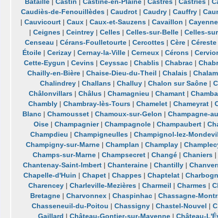
Bataille
|
Castin
|
Castine-en-Plaine
|
Castres
|
Castries
|
C
Caudiès-de-Fenouillèdes
|
Caudrot
|
Caudry
|
Cauffry
|
Cau
|
Cauvicourt
|
Caux
|
Caux-et-Sauzens
|
Cavaillon
|
Cayenn
|
Ceignes
|
Ceintrey
|
Celles
|
Celles-sur-Belle
|
Celles-sur
Censeau
|
Cérans-Foulletourte
|
Cercottes
|
Cère
|
Céreste
Étoile
|
Cerizay
|
Cernay-la-Ville
|
Cerneux
|
Cérons
|
Cervio
Cette-Eygun
|
Cevins
|
Ceyssac
|
Chablis
|
Chabrac
|
Chabr
Chailly-en-Bière
|
Chaise-Dieu-du-Theil
|
Chalais
|
Chalam
Chalindrey
|
Challans
|
Challuy
|
Chalon sur Saône
|
C
Châlonvillars
|
Châlus
|
Chamagnieu
|
Chamant
|
Chamba
Chambly
|
Chambray-lès-Tours
|
Chamelet
|
Chameyrat
|
Blanc
|
Chamousset
|
Chamoux-sur-Gelon
|
Champagne-au
Oise
|
Champagnier
|
Champagnole
|
Champaubert
|
Ch
Champdieu
|
Champigneulles
|
Champignol-lez-Mondevil
Champigny-sur-Marne
|
Champlan
|
Champlay
|
Champlec
Champs-sur-Marne
|
Champsecret
|
Changé
|
Chaniers
Chantenay-Saint-Imbert
|
Chanteraine
|
Chantilly
|
Chanver
Chapelle-d'Huin
|
Chapet
|
Chappes
|
Chaptelat
|
Charbog
Charencey
|
Charleville-Mezières
|
Charmeil
|
Charmes
|
C
Bretagne
|
Charvonnex
|
Chaspinhac
|
Chassagne-Montr
Chasseneuil-du-Poitou
|
Chassigny
|
Chastel-Nouvel
|
C
Gaillard
|
Château-Gontier-sur-Mayenne
|
Château-L'É