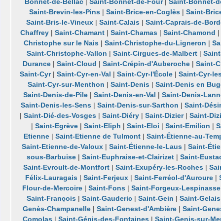
Bonnet-de-Bellac
|
Saint-Bonnet-de-Four
|
Saint-Bonnet-d
Saint-Brevin-les-Pins
|
Saint-Brice-en-Coglès
|
Saint-Bric
Saint-Bris-le-Vineux
|
Saint-Calais
|
Saint-Caprais-de-Bor
Chaffrey
|
Saint-Chamant
|
Saint-Chamas
|
Saint-Chamond
Christophe sur le Nais
|
Saint-Christophe-du-Ligneron
|
Sa
Saint-Christophe-Vallon
|
Saint-Cirgues-de-Malbert
|
Sain
Durance
|
Saint-Cloud
|
Saint-Crépin-d'Auberoche
|
Saint-
Saint-Cyr
|
Saint-Cyr-en-Val
|
Saint-Cyr-l'École
|
Saint-Cyr-le
Saint-Cyr-sur-Menthon
|
Saint-Denis
|
Saint-Denis en Bu
Saint-Denis-de-Pile
|
Saint-Denis-en-Val
|
Saint-Denis-Lann
Saint-Denis-les-Sens
|
Saint-Denis-sur-Sarthon
|
Saint-Dési
|
Saint-Dié-des-Vosges
|
Saint-Diéry
|
Saint-Dizier
|
Saint-Diz
|
Saint-Egrève
|
Saint-Eliph
|
Saint-Eloi
|
Saint-Emilion
|
S
Etienne
|
Saint-Etienne de Tulmont
|
Saint-Étienne-au-Tem
Saint-Etienne-de-Valoux
|
Saint-Étienne-le-Laus
|
Saint-Éti
sous-Barbuise
|
Saint-Euphraise-et-Clairizet
|
Saint-Eusta
Saint-Evroult-de-Montfort
|
Saint-Exupéry-les-Roches
|
Sai
Félix-Lauragais
|
Saint-Ferjeux
|
Saint-Ferréol-d'Auroure
|
Flour-de-Mercoire
|
Saint-Fons
|
Saint-Forgeux-Lespinasse
Saint-François
|
Saint-Gauderic
|
Saint-Gein
|
Saint-Gelais
Genès-Champanelle
|
Saint-Genest-d'Ambière
|
Saint-Gene
Comolas
|
Saint-Génis-des-Fontaines
|
Saint-Genis-sur-M