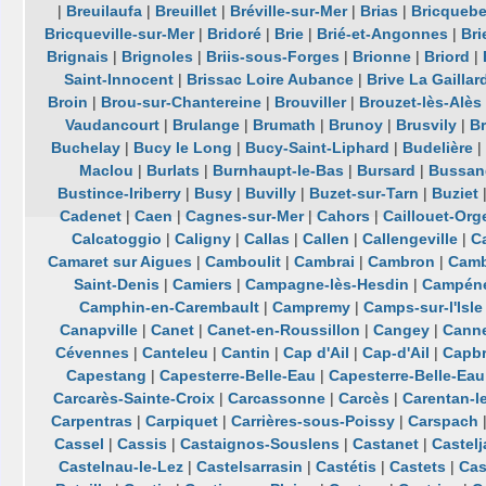
|
Breuilaufa
|
Breuillet
|
Bréville-sur-Mer
|
Brias
|
Bricqueb
Bricqueville-sur-Mer
|
Bridoré
|
Brie
|
Brié-et-Angonnes
|
Bri
Brignais
|
Brignoles
|
Briis-sous-Forges
|
Brionne
|
Briord
|
Saint-Innocent
|
Brissac Loire Aubance
|
Brive La Gaillar
Broin
|
Brou-sur-Chantereine
|
Brouviller
|
Brouzet-lès-Alès
Vaudancourt
|
Brulange
|
Brumath
|
Brunoy
|
Brusvily
|
Br
Buchelay
|
Bucy le Long
|
Bucy-Saint-Liphard
|
Budelière
|
Maclou
|
Burlats
|
Burnhaupt-le-Bas
|
Bursard
|
Bussan
Bustince-Iriberry
|
Busy
|
Buvilly
|
Buzet-sur-Tarn
|
Buziet
Cadenet
|
Caen
|
Cagnes-sur-Mer
|
Cahors
|
Caillouet-Orge
Calcatoggio
|
Caligny
|
Callas
|
Callen
|
Callengeville
|
Ca
Camaret sur Aigues
|
Camboulit
|
Cambrai
|
Cambron
|
Camb
Saint-Denis
|
Camiers
|
Campagne-lès-Hesdin
|
Campén
Camphin-en-Carembault
|
Campremy
|
Camps-sur-l'Isle
Canapville
|
Canet
|
Canet-en-Roussillon
|
Cangey
|
Cann
Cévennes
|
Canteleu
|
Cantin
|
Cap d'Ail
|
Cap-d'Ail
|
Capb
Capestang
|
Capesterre-Belle-Eau
|
Capesterre-Belle-Eau
Carcarès-Sainte-Croix
|
Carcassonne
|
Carcès
|
Carentan-l
Carpentras
|
Carpiquet
|
Carrières-sous-Poissy
|
Carspach
Cassel
|
Cassis
|
Castaignos-Souslens
|
Castanet
|
Castelj
Castelnau-le-Lez
|
Castelsarrasin
|
Castétis
|
Castets
|
Cas