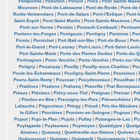
Pomponne
|
Ponchon
|
Poncin
|
Pons
|
Pont Sainte Maxe
Mousson
|
Pont-de-Labeaume
|
Pont-de-Roide
|
Pont-de
Roide-Vermondans
|
Pont-de-Salars
|
Pont-l'Evêque
|
Pont-l
Saint-Esprit
|
Pont-Saint-Martin
|
Pont-Sainte-Maxence
|
Po
Pont-sur-Yonne
|
Pontaix
|
Pontault-Combault
|
Pontcarr
Pontenx-les-Forges
|
Pontgouin
|
Pontigny
|
Pontoise
|
Pon
Pornic
|
Pornichet
|
Port-Bail-sur-Mer
|
Port-de-Bouc
|
Port
Port-le-Grand
|
Port-Lesney
|
Port-Louis
|
Port-Saint-Loui
Port-Sainte-Marie
|
Porte des Pierres Dorées
|
Porte-du-Q
Portiragnes
|
Porto Vecchio
|
Porto-Vecchio
|
Ports-sur-Vi
Potigny
|
Pouançay
|
Pouilly
|
Pouilly-sous-Charlieu
|
Pou
Poule-les-Écharmeaux
|
Pouligny-Saint-Pierre
|
Pourcieux
|
Pouru-Saint-Remy
|
Poussan
|
Pouydesseaux
|
Pouzilhac
|
|
Pradines
|
Pradons
|
Prahecq
|
Prasville
|
Prat Bonrepaux
Préaux
|
Précieux
|
Précy-sous-Thil
|
Preignac
|
Preixan
|
Pré
|
Presles-en-Brie
|
Pressigny-les-Pins
|
Prévenchères
|
Pr
Lafauche
|
Prigonrieux
|
Pringy
|
Prissé
|
Prix-lès-Mézières
le-Gillon
|
Prunières
|
Pruniers-en-Sologne
|
Pugnac
|
Pu
Pujaut
|
Pujo-le-Plan
|
Pujols
|
Pullay
|
Putanges-le-Lac
|
Pu
Puylagarde
|
Puylaurens
|
Puymoyen
|
Quaëdypre
|
Queig
Airaines
|
Quessoy
|
Quettreville-sur-Sienne
|
Quéven
|
Quièvrecourt
|
Quimper
|
Quimperlé
|
Quincampoix
|
Quin