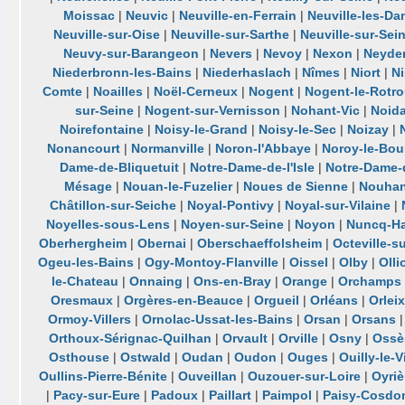
Moissac
|
Neuvic
|
Neuville-en-Ferrain
|
Neuville-les-D
Neuville-sur-Oise
|
Neuville-sur-Sarthe
|
Neuville-sur-Sei
Neuvy-sur-Barangeon
|
Nevers
|
Nevoy
|
Nexon
|
Neyde
Niederbronn-les-Bains
|
Niederhaslach
|
Nîmes
|
Niort
|
Ni
Comte
|
Noailles
|
Noël-Cerneux
|
Nogent
|
Nogent-le-Rotr
sur-Seine
|
Nogent-sur-Vernisson
|
Nohant-Vic
|
Noida
Noirefontaine
|
Noisy-le-Grand
|
Noisy-le-Sec
|
Noizay
|
Nonancourt
|
Normanville
|
Noron-l'Abbaye
|
Noroy-le-Bou
Dame-de-Bliquetuit
|
Notre-Dame-de-l'Isle
|
Notre-Dame-
Mésage
|
Nouan-le-Fuzelier
|
Noues de Sienne
|
Nouhan
Châtillon-sur-Seiche
|
Noyal-Pontivy
|
Noyal-sur-Vilaine
|
Noyelles-sous-Lens
|
Noyen-sur-Seine
|
Noyon
|
Nuncq-Ha
Oberhergheim
|
Obernai
|
Oberschaeffolsheim
|
Octeville-s
Ogeu-les-Bains
|
Ogy-Montoy-Flanville
|
Oissel
|
Olby
|
Olli
le-Chateau
|
Onnaing
|
Ons-en-Bray
|
Orange
|
Orchamps
Oresmaux
|
Orgères-en-Beauce
|
Orgueil
|
Orléans
|
Orleix
Ormoy-Villers
|
Ornolac-Ussat-les-Bains
|
Orsan
|
Orsans
Orthoux-Sérignac-Quilhan
|
Orvault
|
Orville
|
Osny
|
Ossè
Osthouse
|
Ostwald
|
Oudan
|
Oudon
|
Ouges
|
Ouilly-le-
Oullins-Pierre-Bénite
|
Ouveillan
|
Ouzouer-sur-Loire
|
Oyriè
|
Pacy-sur-Eure
|
Padoux
|
Paillart
|
Paimpol
|
Paisy-Cosdo