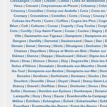
Cressanges
|
Crest
|
Crestet
|
Créteil
|
Crêts en Belledonne
Vieux
|
Crevant
|
Creyssensac-et-Pissot
|
Crézancy
|
Crézi
Crisenoy
|
Croisilles
|
Croisy-sur-Andelle
|
Croix
|
Croix-en-
Cromary
|
Crosmières
|
Crotelles
|
Crots
|
Crouy
|
Crucey-V
Cubzac-les-Ponts
|
Cuers
|
Cuffies
|
Cuges-les-Pins
|
Cug
Béon
|
Cult
|
Cultures
|
Cunac
|
Cuperly
|
Cuq-Toulza
|
Curgi
Cuts
|
Cuvilly
|
Cuy-Saint-Fiacre
|
Cuzac
|
Cuzieu
|
Dagny
|
Ville
|
Dammartin-sur-Tigeaux
|
Dampierre
|
Dampierre-en
Dangers
|
Dardilly
|
Darnetal
|
Daubensand
|
Daux
|
Dax
|
D
Denain
|
Denat
|
Denney
|
Déols
|
Désaignes
|
Deshaies
|
D
Chaises
|
Deyvillers
|
Dhuys et Morin-en-Brie
|
Dialan sur
Diémoz
|
Dienne
|
Dieppe
|
Dieulouard
|
Diéval
|
Digne-les-
Diors
|
Dirac
|
Dirinon
|
Divion
|
Dizy
|
Dogneville
|
Doix-les-
Dolus d'Oléron
|
Domalain
|
Dombasle-sur-Meurthe
|
Domèv
lès-Toul
|
Dompierre-sur-Besbre
|
Dompierre-sur-Mer
|
Donn
Donzère
|
Dordives
|
Dorlisheim
|
Dormans
|
Doubs
|
Do
Dourlers
|
Douville
|
Doux
|
Doyet
|
Dracé
|
Dracy-Saint-L
Drancy
|
Draveil
|
Drefféac
|
Dreux
|
Droiturier
|
Droux
|
Dru
Dullin
|
Duneau
|
Dunière-sur-Eyrieux
|
Dunkerque
|
Duranvi
Larequille
|
Dury
|
Duvy
|
Eauze
|
Écardenville-la-Campag
Méline
|
Échillais
|
Echinghen
|
Échiré
|
Eckartswiller
|
Eck
Écouflant
|
Écretteville-lès-Baons
|
Ectot-lès-Baons
|
Écui