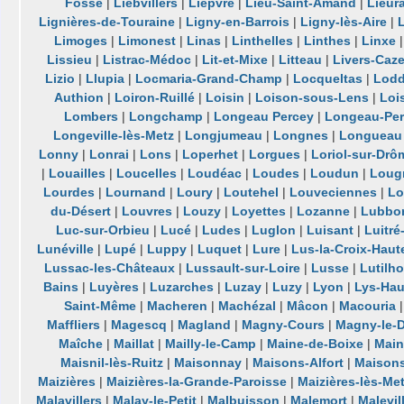
Fosse
|
Liebvillers
|
Lièpvre
|
Lieu-Saint-Amand
|
Lieur
Lignières-de-Touraine
|
Ligny-en-Barrois
|
Ligny-lès-Aire
|
L
Limoges
|
Limonest
|
Linas
|
Linthelles
|
Linthes
|
Linxe
Lissieu
|
Listrac-Médoc
|
Lit-et-Mixe
|
Litteau
|
Livers-Caze
Lizio
|
Llupia
|
Locmaria-Grand-Champ
|
Locqueltas
|
Lod
Authion
|
Loiron-Ruillé
|
Loisin
|
Loison-sous-Lens
|
Loi
Lombers
|
Longchamp
|
Longeau Percey
|
Longeau-Pe
Longeville-lès-Metz
|
Longjumeau
|
Longnes
|
Longueau
Lonny
|
Lonrai
|
Lons
|
Loperhet
|
Lorgues
|
Loriol-sur-Drô
|
Louailles
|
Loucelles
|
Loudéac
|
Loudes
|
Loudun
|
Lougr
Lourdes
|
Lournand
|
Loury
|
Loutehel
|
Louveciennes
|
Lo
du-Désert
|
Louvres
|
Louzy
|
Loyettes
|
Lozanne
|
Lubbo
Luc-sur-Orbieu
|
Lucé
|
Ludes
|
Luglon
|
Luisant
|
Luitré
Lunéville
|
Lupé
|
Luppy
|
Luquet
|
Lure
|
Lus-la-Croix-Haut
Lussac-les-Châteaux
|
Lussault-sur-Loire
|
Lusse
|
Lutilh
Bains
|
Luyères
|
Luzarches
|
Luzay
|
Luzy
|
Lyon
|
Lys-Hau
Saint-Même
|
Macheren
|
Machézal
|
Mâcon
|
Macouria
Maffliers
|
Magescq
|
Magland
|
Magny-Cours
|
Magny-le-D
Maîche
|
Maillat
|
Mailly-le-Camp
|
Maine-de-Boixe
|
Mainv
Maisnil-lès-Ruitz
|
Maisonnay
|
Maisons-Alfort
|
Maison
Maizières
|
Maizières-la-Grande-Paroisse
|
Maizières-lès-Me
Malavillers
|
Malay-le-Petit
|
Malbuisson
|
Malemort
|
Malevil