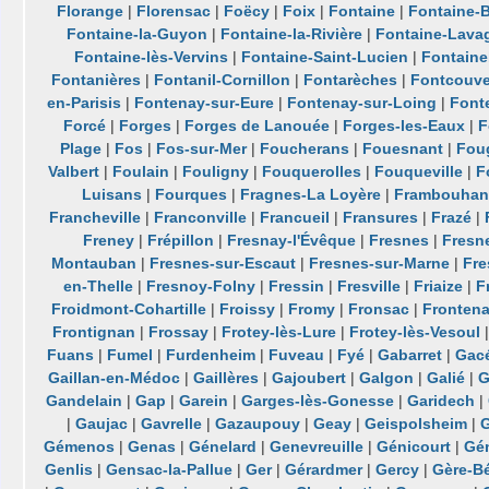
Florange
|
Florensac
|
Foëcy
|
Foix
|
Fontaine
|
Fontaine-B
Fontaine-la-Guyon
|
Fontaine-la-Rivière
|
Fontaine-Lava
Fontaine-lès-Vervins
|
Fontaine-Saint-Lucien
|
Fontaine
Fontanières
|
Fontanil-Cornillon
|
Fontarèches
|
Fontcouve
en-Parisis
|
Fontenay-sur-Eure
|
Fontenay-sur-Loing
|
Font
Forcé
|
Forges
|
Forges de Lanouée
|
Forges-les-Eaux
|
F
Plage
|
Fos
|
Fos-sur-Mer
|
Foucherans
|
Fouesnant
|
Fou
Valbert
|
Foulain
|
Fouligny
|
Fouquerolles
|
Fouqueville
|
F
Luisans
|
Fourques
|
Fragnes-La Loyère
|
Frambouhan
Francheville
|
Franconville
|
Francueil
|
Fransures
|
Frazé
|
Freney
|
Frépillon
|
Fresnay-l'Évêque
|
Fresnes
|
Fresn
Montauban
|
Fresnes-sur-Escaut
|
Fresnes-sur-Marne
|
Fre
en-Thelle
|
Fresnoy-Folny
|
Fressin
|
Fresville
|
Friaize
|
F
Froidmont-Cohartille
|
Froissy
|
Fromy
|
Fronsac
|
Fronten
Frontignan
|
Frossay
|
Frotey-lès-Lure
|
Frotey-lès-Vesoul
Fuans
|
Fumel
|
Furdenheim
|
Fuveau
|
Fyé
|
Gabarret
|
Gac
Gaillan-en-Médoc
|
Gaillères
|
Gajoubert
|
Galgon
|
Galié
|
G
Gandelain
|
Gap
|
Garein
|
Garges-lès-Gonesse
|
Garidech
|
|
Gaujac
|
Gavrelle
|
Gazaupouy
|
Geay
|
Geispolsheim
|
G
Gémenos
|
Genas
|
Génelard
|
Genevreuille
|
Génicourt
|
Gé
Genlis
|
Gensac-la-Pallue
|
Ger
|
Gérardmer
|
Gercy
|
Gère-B