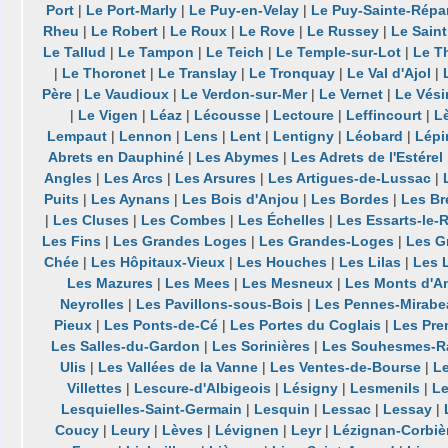
Port
|
Le Port-Marly
|
Le Puy-en-Velay
|
Le Puy-Sainte-Répa
Rheu
|
Le Robert
|
Le Roux
|
Le Rove
|
Le Russey
|
Le Saint
Le Tallud
|
Le Tampon
|
Le Teich
|
Le Temple-sur-Lot
|
Le Th
|
Le Thoronet
|
Le Translay
|
Le Tronquay
|
Le Val d'Ajol
|
Père
|
Le Vaudioux
|
Le Verdon-sur-Mer
|
Le Vernet
|
Le Vési
|
Le Vigen
|
Léaz
|
Lécousse
|
Lectoure
|
Leffincourt
|
L
Lempaut
|
Lennon
|
Lens
|
Lent
|
Lentigny
|
Léobard
|
Lépi
Abrets en Dauphiné
|
Les Abymes
|
Les Adrets de l'Estérel
Angles
|
Les Arcs
|
Les Arsures
|
Les Artigues-de-Lussac
|
Puits
|
Les Aynans
|
Les Bois d'Anjou
|
Les Bordes
|
Les Br
|
Les Cluses
|
Les Combes
|
Les Échelles
|
Les Essarts-le-
Les Fins
|
Les Grandes Loges
|
Les Grandes-Loges
|
Les G
Chée
|
Les Hôpitaux-Vieux
|
Les Houches
|
Les Lilas
|
Les 
Les Mazures
|
Les Mees
|
Les Mesneux
|
Les Monts d'A
Neyrolles
|
Les Pavillons-sous-Bois
|
Les Pennes-Mirabe
Pieux
|
Les Ponts-de-Cé
|
Les Portes du Coglais
|
Les Pre
Les Salles-du-Gardon
|
Les Sorinières
|
Les Souhesmes-R
Ulis
|
Les Vallées de la Vanne
|
Les Ventes-de-Bourse
|
Le
Villettes
|
Lescure-d'Albigeois
|
Lésigny
|
Lesmenils
|
Le
Lesquielles-Saint-Germain
|
Lesquin
|
Lessac
|
Lessay
|
Coucy
|
Leury
|
Lèves
|
Lévignen
|
Leyr
|
Lézignan-Corbiè