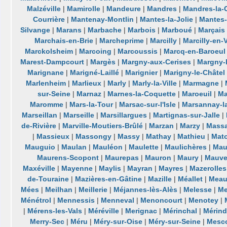
Malzéville
|
Mamirolle
|
Mandeure
|
Mandres
|
Mandres-la-
Courrière
|
Mantenay-Montlin
|
Mantes-la-Jolie
|
Mantes-l
Silvange
|
Marans
|
Marbache
|
Marbois
|
Marboué
|
Marçais
Marchais-en-Brie
|
Marcheprime
|
Marcilly
|
Marcilly-en-V
Marckolsheim
|
Marcoing
|
Marcoussis
|
Marcq-en-Baroeul
Marest-Dampcourt
|
Margès
|
Margny-aux-Cerises
|
Margny-
Marignane
|
Marigné-Laillé
|
Marignier
|
Marigny-le-Châtel
Marlenheim
|
Marlieux
|
Marly
|
Marly-la-Ville
|
Marmagne
|
sur-Seine
|
Marnaz
|
Marnes-la-Coquette
|
Maroeuil
|
Ma
Maromme
|
Mars-la-Tour
|
Marsac-sur-l'Isle
|
Marsannay-l
Marseillan
|
Marseille
|
Marsillargues
|
Martignas-sur-Jalle
|
de-Rivière
|
Marville-Moutiers-Brûlé
|
Marzan
|
Marzy
|
Massa
|
Massieux
|
Massongy
|
Massy
|
Mathay
|
Mathieu
|
Mat
Mauguio
|
Maulan
|
Mauléon
|
Maulette
|
Maulichères
|
Mau
Maurens-Scopont
|
Maurepas
|
Mauron
|
Maury
|
Mauv
Maxéville
|
Mayenne
|
Maylis
|
Mayran
|
Mayres
|
Mazerolles
de-Touraine
|
Mazières-en-Gâtine
|
Mazille
|
Méallet
|
Meau
Mées
|
Meilhan
|
Meillerie
|
Méjannes-lès-Alès
|
Melesse
|
Me
Ménétrol
|
Mennessis
|
Menneval
|
Menoncourt
|
Menotey
|
|
Mérens-les-Vals
|
Méréville
|
Merignac
|
Mérinchal
|
Mérind
Merry-Sec
|
Méru
|
Méry-sur-Oise
|
Méry-sur-Seine
|
Mesc