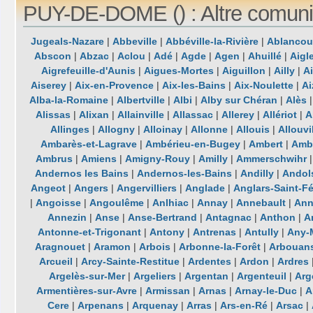
PUY-DE-DOME () : Altre comuni
Jugeals-Nazare
|
Abbeville
|
Abbéville-la-Rivière
|
Ablancou
Abscon
|
Abzac
|
Aclou
|
Adé
|
Agde
|
Agen
|
Ahuillé
|
Aigl
Aigrefeuille-d'Aunis
|
Aigues-Mortes
|
Aiguillon
|
Ailly
|
A
Aiserey
|
Aix-en-Provence
|
Aix-les-Bains
|
Aix-Noulette
|
Ai
Alba-la-Romaine
|
Albertville
|
Albi
|
Alby sur Chéran
|
Alès
Alissas
|
Alixan
|
Allainville
|
Allassac
|
Allerey
|
Allériot
|
A
Allinges
|
Allogny
|
Alloinay
|
Allonne
|
Allouis
|
Allouvi
Ambarès-et-Lagrave
|
Ambérieu-en-Bugey
|
Ambert
|
Ambl
Ambrus
|
Amiens
|
Amigny-Rouy
|
Amilly
|
Ammerschwihr
Andernos les Bains
|
Andernos-les-Bains
|
Andilly
|
Andol
Angeot
|
Angers
|
Angervilliers
|
Anglade
|
Anglars-Saint-Fé
|
Angoisse
|
Angoulême
|
Anlhiac
|
Annay
|
Annebault
|
Ann
Annezin
|
Anse
|
Anse-Bertrand
|
Antagnac
|
Anthon
|
A
Antonne-et-Trigonant
|
Antony
|
Antrenas
|
Antully
|
Any-
Aragnouet
|
Aramon
|
Arbois
|
Arbonne-la-Forêt
|
Arbouan
Arcueil
|
Arcy-Sainte-Restitue
|
Ardentes
|
Ardon
|
Ardres
Argelès-sur-Mer
|
Argeliers
|
Argentan
|
Argenteuil
|
Arg
Armentières-sur-Avre
|
Armissan
|
Arnas
|
Arnay-le-Duc
|
A
Cere
|
Arpenans
|
Arquenay
|
Arras
|
Ars-en-Ré
|
Arsac
|