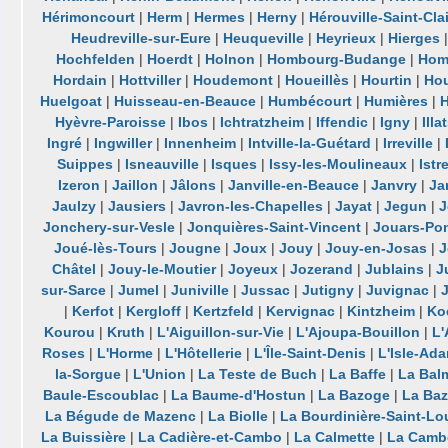
Hérimoncourt
|
Herm
|
Hermes
|
Herny
|
Hérouville-Saint-Clai
Heudreville-sur-Eure
|
Heuqueville
|
Heyrieux
|
Hierges
Hochfelden
|
Hoerdt
|
Holnon
|
Hombourg-Budange
|
Hom
Hordain
|
Hottviller
|
Houdemont
|
Houeillès
|
Hourtin
|
Ho
Huelgoat
|
Huisseau-en-Beauce
|
Humbécourt
|
Humières
|
Hyèvre-Paroisse
|
Ibos
|
Ichtratzheim
|
Iffendic
|
Igny
|
Illa
Ingré
|
Ingwiller
|
Innenheim
|
Intville-la-Guétard
|
Irreville
|
Suippes
|
Isneauville
|
Isques
|
Issy-les-Moulineaux
|
Istr
Izeron
|
Jaillon
|
Jâlons
|
Janville-en-Beauce
|
Janvry
|
Ja
Jaulzy
|
Jausiers
|
Javron-les-Chapelles
|
Jayat
|
Jegun
|
J
Jonchery-sur-Vesle
|
Jonquières-Saint-Vincent
|
Jouars-Pon
Joué-lès-Tours
|
Jougne
|
Joux
|
Jouy
|
Jouy-en-Josas
|
J
Châtel
|
Jouy-le-Moutier
|
Joyeux
|
Jozerand
|
Jublains
|
J
sur-Sarce
|
Jumel
|
Juniville
|
Jussac
|
Jutigny
|
Juvignac
|
|
Kerfot
|
Kergloff
|
Kertzfeld
|
Kervignac
|
Kintzheim
|
Ko
Kourou
|
Kruth
|
L'Aiguillon-sur-Vie
|
L'Ajoupa-Bouillon
|
L'
Roses
|
L'Horme
|
L'Hôtellerie
|
L'Île-Saint-Denis
|
L'Isle-Ad
la-Sorgue
|
L'Union
|
La Teste de Buch
|
La Baffe
|
La Bal
Baule-Escoublac
|
La Baume-d'Hostun
|
La Bazoge
|
La Ba
La Bégude de Mazenc
|
La Biolle
|
La Bourdinière-Saint-Lo
La Buissière
|
La Cadière-et-Cambo
|
La Calmette
|
La Camb