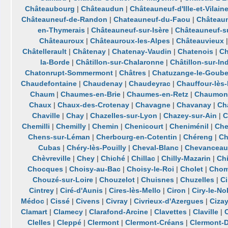
Châteaubourg
|
Châteaudun
|
Châteauneuf-d'Ille-et-Vilain
Châteauneuf-de-Randon
|
Chateauneuf-du-Faou
|
Château
en-Thymerais
|
Châteauneuf-sur-Isère
|
Châteauneuf-su
Châteauroux
|
Châteauroux-les-Alpes
|
Châteauvieux
Châtellerault
|
Châtenay
|
Chatenay-Vaudin
|
Chatenois
|
Ch
la-Borde
|
Châtillon-sur-Chalaronne
|
Châtillon-sur-In
Chatonrupt-Sommermont
|
Châtres
|
Chatuzange-le-Goube
Chaudefontaine
|
Chaudenay
|
Chaudeyrac
|
Chauffour-lès-
Chaum
|
Chaumes-en-Brie
|
Chaumes-en-Retz
|
Chaumon
Chaux
|
Chaux-des-Crotenay
|
Chavagne
|
Chavanay
|
Ch
Chaville
|
Chay
|
Chazelles-sur-Lyon
|
Chazey-sur-Ain
|
C
Chemilli
|
Chemilly
|
Chemin
|
Chenicourt
|
Cheniménil
|
Che
Chens-sur-Léman
|
Cherbourg-en-Cotentin
|
Chéreng
|
Ch
Cubas
|
Chéry-lès-Pouilly
|
Cheval-Blanc
|
Chevanceau
Chèvreville
|
Chey
|
Chiché
|
Chillac
|
Chilly-Mazarin
|
Ch
Chocques
|
Choisy-au-Bac
|
Choisy-le-Roi
|
Cholet
|
Chom
Chouzé-sur-Loire
|
Chouzelot
|
Chuisnes
|
Chuzelles
|
C
Cintrey
|
Ciré-d'Aunis
|
Cires-lès-Mello
|
Ciron
|
Ciry-le-No
Médoc
|
Cissé
|
Civens
|
Civray
|
Civrieux-d'Azergues
|
Cizay
Clamart
|
Clamecy
|
Clarafond-Arcine
|
Clavettes
|
Claville
|
C
Clelles
|
Cleppé
|
Clermont
|
Clermont-Créans
|
Clermont-