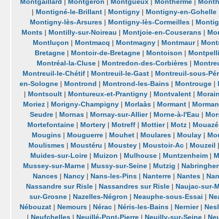
Montgaillard
|
Montgeron
|
Montgueux
|
Monthermé
|
Month
|
Montigné-le-Brillant
|
Montigny
|
Montigny-en-Gohelle
Montigny-lès-Arsures
|
Montigny-lès-Cormeilles
|
Montig
Monts
|
Montilly-sur-Noireau
|
Montjoie-en-Couserans
|
Mon
Montluçon
|
Montmacq
|
Montmagny
|
Montmaur
|
Mont
Bretagne
|
Montoir-de-Bretagne
|
Montoison
|
Montpell
Montréal-la-Cluse
|
Montredon-des-Corbières
|
Montreu
Montreuil-le-Chétif
|
Montreuil-le-Gast
|
Montreuil-sous-Pé
en-Sologne
|
Montrond
|
Montrond-les-Bains
|
Montrouge
|
|
Montsoult
|
Montureux-et-Prantigny
|
Montvalent
|
Morain
Moriez
|
Morigny-Champigny
|
Morlaàs
|
Mormant
|
Mormant
Seudre
|
Mornas
|
Mornay-sur-Allier
|
Morne-à-l'Eau
|
Mor
Mortefontaine
|
Mortery
|
Motreff
|
Mottier
|
Motz
|
Mouazé
Mougins
|
Mouguerre
|
Mouhet
|
Moulares
|
Moulay
|
Mou
Moulismes
|
Moustéru
|
Moustey
|
Moustoir-Ac
|
Mouzeil
Muides-sur-Loire
|
Muizon
|
Mulhouse
|
Muntzenheim
|
M
Mussey-sur-Marne
|
Mussy-sur-Seine
|
Mutzig
|
Nabringhe
Nances
|
Nancy
|
Nans-les-Pins
|
Nanterre
|
Nantes
|
Nan
Nassandre sur Risle
|
Nassandres sur Risle
|
Naujac-sur-
sur-Grosne
|
Nazelles-Négron
|
Neauphe-sous-Essai
|
Ne
Nébouzat
|
Nemours
|
Nérac
|
Néris-les-Bains
|
Nernier
|
Nes
|
Neufchelles
|
Neuillé-Pont-Pierre
|
Neuilly-sur-Seine
|
Ne