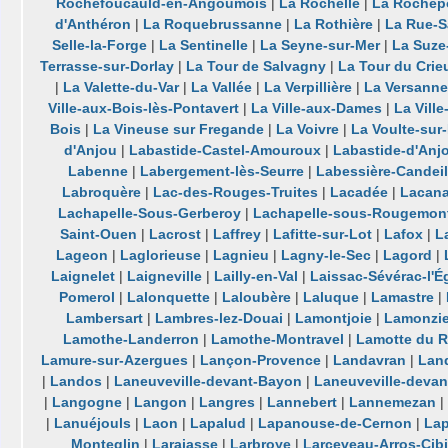
Rochefoucauld-en-Angoumois
|
La Rochelle
|
La Rochep
d'Anthéron
|
La Roquebrussanne
|
La Rothière
|
La Rue-Sa
Selle-la-Forge
|
La Sentinelle
|
La Seyne-sur-Mer
|
La Suze
Terrasse-sur-Dorlay
|
La Tour de Salvagny
|
La Tour du Crie
|
La Valette-du-Var
|
La Vallée
|
La Verpillière
|
La Versanne
Ville-aux-Bois-lès-Pontavert
|
La Ville-aux-Dames
|
La Vill
Bois
|
La Vineuse sur Fregande
|
La Voivre
|
La Voulte-sur
d'Anjou
|
Labastide-Castel-Amouroux
|
Labastide-d'Anj
Labenne
|
Labergement-lès-Seurre
|
Labessière-Candeil
Labroquère
|
Lac-des-Rouges-Truites
|
Lacadée
|
Lacan
Lachapelle-Sous-Gerberoy
|
Lachapelle-sous-Rougemon
Saint-Ouen
|
Lacrost
|
Laffrey
|
Lafitte-sur-Lot
|
Lafox
|
L
Lageon
|
Laglorieuse
|
Lagnieu
|
Lagny-le-Sec
|
Lagord
|
Laignelet
|
Laigneville
|
Lailly-en-Val
|
Laissac-Sévérac-l'É
Pomerol
|
Lalonquette
|
Laloubère
|
Laluque
|
Lamastre
|
Lambersart
|
Lambres-lez-Douai
|
Lamontjoie
|
Lamonzie
Lamothe-Landerron
|
Lamothe-Montravel
|
Lamotte du 
Lamure-sur-Azergues
|
Lançon-Provence
|
Landavran
|
Lan
|
Landos
|
Laneuveville-devant-Bayon
|
Laneuveville-deva
|
Langogne
|
Langon
|
Langres
|
Lannebert
|
Lannemezan
|
|
Lanuéjouls
|
Laon
|
Lapalud
|
Lapanouse-de-Cernon
|
La
Monteglin
|
Larajasse
|
Larbroye
|
Larceveau-Arros-Cibi