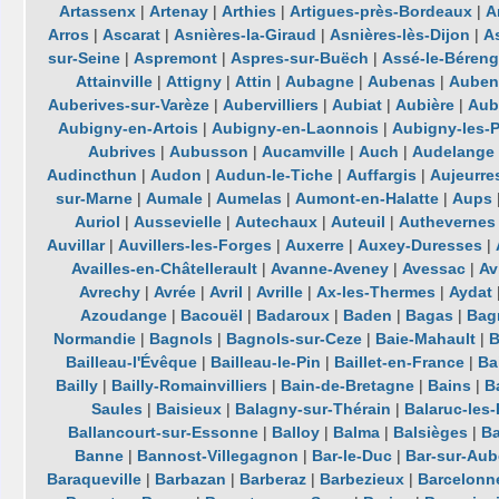
Artassenx
|
Artenay
|
Arthies
|
Artigues-près-Bordeaux
|
A
Arros
|
Ascarat
|
Asnières-la-Giraud
|
Asnières-lès-Dijon
|
A
sur-Seine
|
Aspremont
|
Aspres-sur-Buëch
|
Assé-le-Béreng
Attainville
|
Attigny
|
Attin
|
Aubagne
|
Aubenas
|
Auben
Auberives-sur-Varèze
|
Aubervilliers
|
Aubiat
|
Aubière
|
Aub
Aubigny-en-Artois
|
Aubigny-en-Laonnois
|
Aubigny-les-
Aubrives
|
Aubusson
|
Aucamville
|
Auch
|
Audelange
Audincthun
|
Audon
|
Audun-le-Tiche
|
Auffargis
|
Aujeurre
sur-Marne
|
Aumale
|
Aumelas
|
Aumont-en-Halatte
|
Aups
Auriol
|
Aussevielle
|
Autechaux
|
Auteuil
|
Authevernes
Auvillar
|
Auvillers-les-Forges
|
Auxerre
|
Auxey-Duresses
|
Availles-en-Châtellerault
|
Avanne-Aveney
|
Avessac
|
Av
Avrechy
|
Avrée
|
Avril
|
Avrille
|
Ax-les-Thermes
|
Aydat
Azoudange
|
Bacouël
|
Badaroux
|
Baden
|
Bagas
|
Bag
Normandie
|
Bagnols
|
Bagnols-sur-Ceze
|
Baie-Mahault
|
B
Bailleau-l'Évêque
|
Bailleau-le-Pin
|
Baillet-en-France
|
Ba
Bailly
|
Bailly-Romainvilliers
|
Bain-de-Bretagne
|
Bains
|
B
Saules
|
Baisieux
|
Balagny-sur-Thérain
|
Balaruc-les
Ballancourt-sur-Essonne
|
Balloy
|
Balma
|
Balsièges
|
Ba
Banne
|
Bannost-Villegagnon
|
Bar-le-Duc
|
Bar-sur-Aub
Baraqueville
|
Barbazan
|
Barberaz
|
Barbezieux
|
Barcelonn