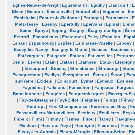
Église-Neuve-de-Vergt
|
Éguelshardt
|
Éguilly
|
Élancourt
|
E
Elven
|
Embrun
|
Émerainville
|
Endoufielle
|
Engenville
|
Enn
Ensisheim
|
Ensuès-la-Redonne
|
Entrages
|
Entrammes
|
E
Metz-Tessy
|
Épenoy
|
Épertully
|
Épervans
|
Épinal
|
Épina
Seine
|
Époye
|
Epping
|
Éragny
|
Éragny-sur-Epte
|
Érize
Erstroff
|
Escondeaux
|
Escrennes
|
Esley
|
Espalion
|
Espal
Espas
|
Espaubourg
|
Espère
|
Espinasse-Vozelle
|
Espoey
Essey-lès-Nancy
|
Essigny-le-Grand
|
Essises
|
Essômes-s
Estézargues
|
Estigarde
|
Estirac
|
Estivareilles
|
Estourme
Denis
|
Esvres
|
Étain
|
Étalans
|
Étampes
|
Etaux
|
Eterpign
|
Étréaupont
|
Étréchy
|
Etrembières
|
Étroeungt
|
Etupe
Évecquemont
|
Évellys
|
Évergnicourt
|
Évreux
|
Évron
|
Évr
sur-Yerre
|
Exideuil
|
Exincourt
|
Eymet
|
Eymeux
|
Eysines
Fagnières
|
Fallerans
|
Famechon
|
Fanjeaux
|
Fargues-
Barcelonnette
|
Faugères
|
Fauquembergues
|
Faverges-Se
|
Fay-de-Bretagne
|
Fayl-Billot
|
Feignies
|
Feings
|
Fénay
Ferdrupt
|
Fère-Champenoise
|
Ferrières-en-Bray
|
Fe
Fessanvilliers-Mattanvilliers
|
Festieux
|
Feuillères
|
Feyzi
Firbeix
|
Firmi
|
Firminy
|
Fismes
|
Fitou
|
Flacey
|
Flavigny-
Meldeux
|
Flers-sur-Noye
|
Fleurigné
|
Fleurines
|
Fleury
Fleury-les-Aubrais
|
Fleury-Mérogis
|
Flins-sur-Seine
|
Fl