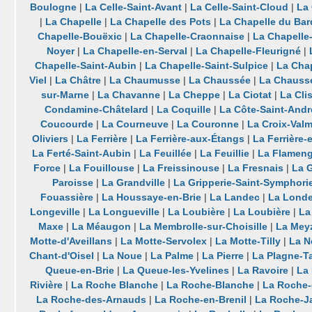
Boulogne
|
La Celle-Saint-Avant
|
La Celle-Saint-Cloud
|
La 
|
La Chapelle
|
La Chapelle des Pots
|
La Chapelle du Bar
Chapelle-Bouëxic
|
La Chapelle-Craonnaise
|
La Chapelle
Noyer
|
La Chapelle-en-Serval
|
La Chapelle-Fleurigné
|
Chapelle-Saint-Aubin
|
La Chapelle-Saint-Sulpice
|
La Chap
Viel
|
La Châtre
|
La Chaumusse
|
La Chaussée
|
La Chaussé
sur-Marne
|
La Chavanne
|
La Cheppe
|
La Ciotat
|
La Cli
Condamine-Châtelard
|
La Coquille
|
La Côte-Saint-Andr
Coucourde
|
La Courneuve
|
La Couronne
|
La Croix-Valm
Oliviers
|
La Ferrière
|
La Ferrière-aux-Étangs
|
La Ferrière-
La Ferté-Saint-Aubin
|
La Feuillée
|
La Feuillie
|
La Flameng
Force
|
La Fouillouse
|
La Freissinouse
|
La Fresnais
|
La 
Paroisse
|
La Grandville
|
La Gripperie-Saint-Symphori
Fouassière
|
La Houssaye-en-Brie
|
La Landec
|
La Lond
Longeville
|
La Longueville
|
La Loubière
|
La Loubière
|
La
Maxe
|
La Méaugon
|
La Membrolle-sur-Choisille
|
La Mey
Motte-d'Aveillans
|
La Motte-Servolex
|
La Motte-Tilly
|
La N
Chant-d'Oisel
|
La Noue
|
La Palme
|
La Pierre
|
La Plagne-T
Queue-en-Brie
|
La Queue-les-Yvelines
|
La Ravoire
|
La
Rivière
|
La Roche Blanche
|
La Roche-Blanche
|
La Roche-
La Roche-des-Arnauds
|
La Roche-en-Brenil
|
La Roche-J