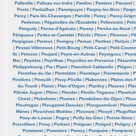
Palleville
|
Palluau-sur-Indre
|
Pamfou
|
Pamiers
|
Panazol
|
Poste
|
Pardailhan
|
Parempuyre
|
Pargny-les-Bois
|
Pargn
Paroy
|
Pars-lès-Chavanges
|
Parville
|
Passy
|
Passy-Grign
Pedernec
|
Pégairolles-de-l'Escalette
|
Pellevoisin
|
Pel
Penguily
|
Penne-d'Agenais
|
Percey
|
Perche-en-Nocé
|
Périgueux
|
Perles-et-Castelet
|
Pérols
|
Péron
|
Péronne
|
P
Perpignan
|
Perreux
|
Perrigny
|
Persan
|
Perthes
|
Pertuis
|
P
|
Pessat-Villeneuve
|
Petit-Bourg
|
Petit-Canal
|
Petit-Couro
île
|
Petosse
|
Peujard
|
Peyre-en-Aubrac
|
Peyregoux
|
Peyr
Mer
|
Peyrière
|
Peyrilhac
|
Peyrolles-en-Provence
|
Pézarch
Philippsbourg
|
Pia
|
Piacé
|
Pianottoli-Caldarello
|
Piégon
|
Pierrefeu-du-Var
|
Pierrelatte
|
Pierrelaye
|
Pierremande
|
P
Pindères
|
Pineuilh
|
Pissy-Pôville
|
Plabennec
|
Plaine-des-
du-Touch
|
Plaisir
|
Plan-d'Orgon
|
Planfoy
|
Plasnes
|
Plé
Plénée-Jugon
|
Plérin
|
Plesder
|
Pleslin-Trigavou
|
Pleurtuit
Christ
|
Plobsheim
|
Ploeren
|
Plombières-lès-Dijon
|
Plou
Ploufragan
|
Plougastel-Daoulas
|
Plouguernével
|
Plouhi
Ménez
|
Plounévez-Moëdec
|
Plouvara
|
Plouyé
|
Pluguffa
Poey-de-Lescar
|
Pogny
|
Poilly-lez-Gien
|
Pointe-Noire
Poisvilliers
|
Poisy
|
Poitiers
|
Polignac
|
Poligné
|
Poligny
|
Pommeret
|
Pommiers
|
Pomoy
|
Pompaire
|
Pompierre