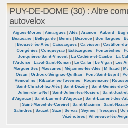
PUY-DE-DOME (30) : Altre com
autovelox
Aigues-Mortes
|
Aimargues
|
Alès
|
Aramon
|
Aubord
|
Bagn
Beaucaire
|
Bellegarde
|
Bernis
|
Bezouce
|
Bouillargues
|
B
|
Brouzet-lès-Alès
|
Caissargues
|
Calvisson
|
Castillon-du
Congénies
|
Conqueyrac
|
Estézargues
|
Fontarèches
|
F
Jonquières-Saint-Vincent
|
La Cadière-et-Cambo
|
La Ca
l'Ardoise
|
Laval-Saint-Roman
|
Le Cailar
|
Le Vigan
|
Les A
Marguerittes
|
Massanes
|
Méjannes-lès-Alès
|
Milhaud
|
M
Orsan
|
Orthoux-Sérignac-Quilhan
|
Pont-Saint-Esprit
|
Po
Remoulins
|
Ribaute-les-Tavernes
|
Roquemaure
|
Rousso
Saint-Christol-lez-Alès
|
Saint-Dézéry
|
Saint-Geniès-de-
Julien-de-la-Nef
|
Saint-Julien-les-Rosiers
|
Saint-Just-e
d'Aigouze
|
Saint-Laurent-d'Aigouze
|
Saint-Laurent-des-Ar
|
Saint-Marcel-de-Careiret
|
Saint-Maximin
|
Saint-Nazair
Salindres
|
Sauzet
|
Saze
|
Servas
|
Seynes
|
Tresques
|
Uch
Vézénobres
|
Villeneuve-lès-Avig