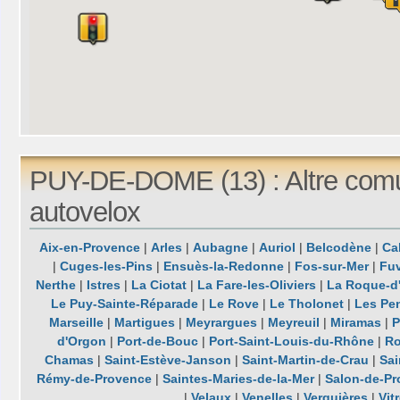
PUY-DE-DOME (13) : Altre com
autovelox
Aix-en-Provence
|
Arles
|
Aubagne
|
Auriol
|
Belcodène
|
Ca
|
Cuges-les-Pins
|
Ensuès-la-Redonne
|
Fos-sur-Mer
|
Fu
Nerthe
|
Istres
|
La Ciotat
|
La Fare-les-Oliviers
|
La Roque-d
Le Puy-Sainte-Réparade
|
Le Rove
|
Le Tholonet
|
Les Pe
Marseille
|
Martigues
|
Meyrargues
|
Meyreuil
|
Miramas
|
P
d'Orgon
|
Port-de-Bouc
|
Port-Saint-Louis-du-Rhône
|
Ro
Chamas
|
Saint-Estève-Janson
|
Saint-Martin-de-Crau
|
Sa
Rémy-de-Provence
|
Saintes-Maries-de-la-Mer
|
Salon-de-P
|
Velaux
|
Venelles
|
Verquières
|
Vit