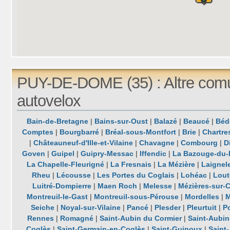
PUY-DE-DOME (35) : Altre com
autovelox
Bain-de-Bretagne
|
Bains-sur-Oust
|
Balazé
|
Beaucé
|
Béd
Comptes
|
Bourgbarré
|
Bréal-sous-Montfort
|
Brie
|
Chartre
|
Châteauneuf-d'Ille-et-Vilaine
|
Chavagne
|
Combourg
|
D
Goven
|
Guipel
|
Guipry-Messac
|
Iffendic
|
La Bazouge-du-
La Chapelle-Fleurigné
|
La Fresnais
|
La Mézière
|
Laignel
Rheu
|
Lécousse
|
Les Portes du Coglais
|
Lohéac
|
Lout
Luitré-Dompierre
|
Maen Roch
|
Melesse
|
Mézières-sur
Montreuil-le-Gast
|
Montreuil-sous-Pérouse
|
Mordelles
|
Seiche
|
Noyal-sur-Vilaine
|
Pancé
|
Plesder
|
Pleurtuit
|
P
Rennes
|
Romagné
|
Saint-Aubin du Cormier
|
Saint-Aubin
Coglès
|
Saint-Germain-en-Coglès
|
Saint-Guinoux
|
Saint