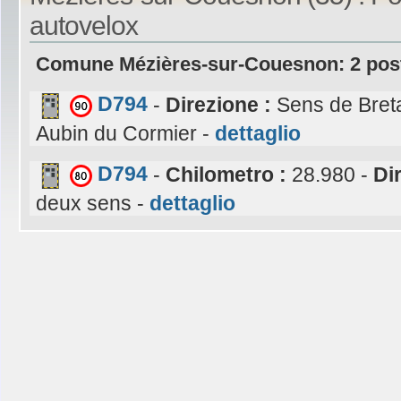
autovelox
Comune Mézières-sur-Couesnon: 2 post
D794
-
Direzione :
Sens de Bret
Aubin du Cormier -
dettaglio
D794
-
Chilometro :
28.980 -
Di
deux sens -
dettaglio