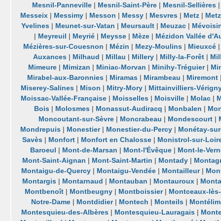
Mesnil-Panneville
|
Mesnil-Saint-Père
|
Mesnil-Sellières
Messeix
|
Messimy
|
Messon
|
Messy
|
Mesvres
|
Metz
|
Metz
Yvelines
|
Meunet-sur-Vatan
|
Meursault
|
Meuzac
|
Mévoisi
|
Meyreuil
|
Meyrié
|
Meysse
|
Mèze
|
Mézidon Vallée d'A
Mézières-sur-Couesnon
|
Mézin
|
Mezy-Moulins
|
Mieuxcé
Auxances
|
Milhaud
|
Millau
|
Millery
|
Milly-la-Forêt
|
Mil
Mimeure
|
Mimizan
|
Miniac-Morvan
|
Minihy-Tréguier
|
Mi
Mirabel-aux-Baronnies
|
Miramas
|
Mirambeau
|
Miremont
Miserey-Salines
|
Mison
|
Mitry-Mory
|
Mittainvilliers-Vérign
Moissac-Vallée-Française
|
Moisselles
|
Moisville
|
Molac
|
M
Bois
|
Molosmes
|
Monassut-Audiracq
|
Monbalen
|
Mon
Moncoutant-sur-Sèvre
|
Moncrabeau
|
Mondescourt
|
Mondrepuis
|
Monestier
|
Monestier-du-Percy
|
Monétay-sur-
Savès
|
Monfort
|
Monfort en Chalosse
|
Monistrol-sur-Loir
Baroeul
|
Mont-de-Marsan
|
Mont-l'Évêque
|
Mont-le-Vern
Mont-Saint-Aignan
|
Mont-Saint-Martin
|
Montady
|
Montag
Montaigu-de-Quercy
|
Montaigu-Vendée
|
Montailleur
|
Mon
Montargis
|
Montarnaud
|
Montauban
|
Montauroux
|
Monta
Montbenoît
|
Montbeugny
|
Montboissier
|
Montceaux-lès-
Notre-Dame
|
Montdidier
|
Montech
|
Monteils
|
Montélim
Montesquieu-des-Albères
|
Montesquieu-Lauragais
|
Mont