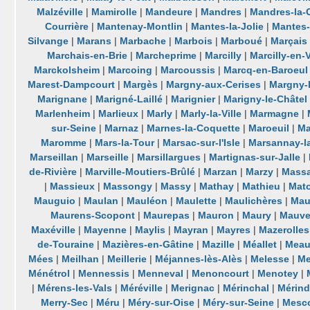
Malzéville
|
Mamirolle
|
Mandeure
|
Mandres
|
Mandres-la-
Courrière
|
Mantenay-Montlin
|
Mantes-la-Jolie
|
Mantes-l
Silvange
|
Marans
|
Marbache
|
Marbois
|
Marboué
|
Marçais
Marchais-en-Brie
|
Marcheprime
|
Marcilly
|
Marcilly-en-V
Marckolsheim
|
Marcoing
|
Marcoussis
|
Marcq-en-Baroeul
Marest-Dampcourt
|
Margès
|
Margny-aux-Cerises
|
Margny-
Marignane
|
Marigné-Laillé
|
Marignier
|
Marigny-le-Châtel
Marlenheim
|
Marlieux
|
Marly
|
Marly-la-Ville
|
Marmagne
|
sur-Seine
|
Marnaz
|
Marnes-la-Coquette
|
Maroeuil
|
Ma
Maromme
|
Mars-la-Tour
|
Marsac-sur-l'Isle
|
Marsannay-l
Marseillan
|
Marseille
|
Marsillargues
|
Martignas-sur-Jalle
|
de-Rivière
|
Marville-Moutiers-Brûlé
|
Marzan
|
Marzy
|
Massa
|
Massieux
|
Massongy
|
Massy
|
Mathay
|
Mathieu
|
Mat
Mauguio
|
Maulan
|
Mauléon
|
Maulette
|
Maulichères
|
Mau
Maurens-Scopont
|
Maurepas
|
Mauron
|
Maury
|
Mauv
Maxéville
|
Mayenne
|
Maylis
|
Mayran
|
Mayres
|
Mazerolles
de-Touraine
|
Mazières-en-Gâtine
|
Mazille
|
Méallet
|
Meau
Mées
|
Meilhan
|
Meillerie
|
Méjannes-lès-Alès
|
Melesse
|
Me
Ménétrol
|
Mennessis
|
Menneval
|
Menoncourt
|
Menotey
|
|
Mérens-les-Vals
|
Méréville
|
Merignac
|
Mérinchal
|
Mérind
Merry-Sec
|
Méru
|
Méry-sur-Oise
|
Méry-sur-Seine
|
Mesc