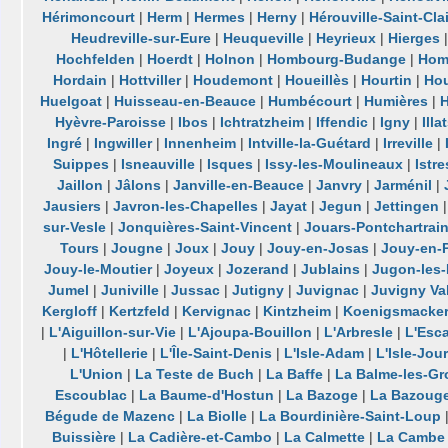
Hérimoncourt
|
Herm
|
Hermes
|
Herny
|
Hérouville-Saint-Clai
Heudreville-sur-Eure
|
Heuqueville
|
Heyrieux
|
Hierges
Hochfelden
|
Hoerdt
|
Holnon
|
Hombourg-Budange
|
Hom
Hordain
|
Hottviller
|
Houdemont
|
Houeillès
|
Hourtin
|
Ho
Huelgoat
|
Huisseau-en-Beauce
|
Humbécourt
|
Humières
|
Hyèvre-Paroisse
|
Ibos
|
Ichtratzheim
|
Iffendic
|
Igny
|
Illa
Ingré
|
Ingwiller
|
Innenheim
|
Intville-la-Guétard
|
Irreville
|
Suippes
|
Isneauville
|
Isques
|
Issy-les-Moulineaux
|
Istre
Jaillon
|
Jâlons
|
Janville-en-Beauce
|
Janvry
|
Jarménil
|
Jausiers
|
Javron-les-Chapelles
|
Jayat
|
Jegun
|
Jettingen
sur-Vesle
|
Jonquières-Saint-Vincent
|
Jouars-Pontchartrai
Tours
|
Jougne
|
Joux
|
Jouy
|
Jouy-en-Josas
|
Jouy-en-P
Jouy-le-Moutier
|
Joyeux
|
Jozerand
|
Jublains
|
Jugon-les
Jumel
|
Juniville
|
Jussac
|
Jutigny
|
Juvignac
|
Juvigny Va
Kergloff
|
Kertzfeld
|
Kervignac
|
Kintzheim
|
Koenigsmacke
|
L'Aiguillon-sur-Vie
|
L'Ajoupa-Bouillon
|
L'Arbresle
|
L'Esc
|
L'Hôtellerie
|
L'Île-Saint-Denis
|
L'Isle-Adam
|
L'Isle-Jou
L'Union
|
La Teste de Buch
|
La Baffe
|
La Balme-les-Gr
Escoublac
|
La Baume-d'Hostun
|
La Bazoge
|
La Bazouge
Bégude de Mazenc
|
La Biolle
|
La Bourdinière-Saint-Loup
Buissière
|
La Cadière-et-Cambo
|
La Calmette
|
La Cambe