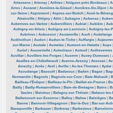
Artassenx
|
Artenay
|
Arthies
|
Artigues-près-Bordeaux
|
A
Arros
|
Ascarat
|
Asnières-la-Giraud
|
Asnières-lès-Dijon
|
A
sur-Seine
|
Aspremont
|
Aspres-sur-Buëch
|
Assé-le-Béreng
Attainville
|
Attigny
|
Attin
|
Aubagne
|
Aubenas
|
Auben
Auberives-sur-Varèze
|
Aubervilliers
|
Aubiat
|
Aubière
|
Aub
Aubigny-en-Artois
|
Aubigny-en-Laonnois
|
Aubigny-les-
Aubrives
|
Aubusson
|
Aucamville
|
Auch
|
Audelange
Audincthun
|
Audon
|
Audun-le-Tiche
|
Auffargis
|
Aujeurre
sur-Marne
|
Aumale
|
Aumelas
|
Aumont-en-Halatte
|
Aups
Auriol
|
Aussevielle
|
Autechaux
|
Auteuil
|
Authevernes
Auvillar
|
Auvillers-les-Forges
|
Auxerre
|
Auxey-Duresses
|
Availles-en-Châtellerault
|
Avanne-Aveney
|
Avessac
|
Av
Avrechy
|
Avrée
|
Avril
|
Avrille
|
Ax-les-Thermes
|
Aydat
Azoudange
|
Bacouël
|
Badaroux
|
Baden
|
Bagas
|
Bag
Normandie
|
Bagnols
|
Bagnols-sur-Ceze
|
Baie-Mahault
|
B
Bailleau-l'Évêque
|
Bailleau-le-Pin
|
Baillet-en-France
|
Ba
Bailly
|
Bailly-Romainvilliers
|
Bain-de-Bretagne
|
Bains
|
B
Saules
|
Baisieux
|
Balagny-sur-Thérain
|
Balaruc-les
Ballancourt-sur-Essonne
|
Balloy
|
Balma
|
Balsièges
|
Ba
Banne
|
Bannost-Villegagnon
|
Bar-le-Duc
|
Bar-sur-Aub
Baraqueville
|
Barbazan
|
Barberaz
|
Barbezieux
|
Barcelonn