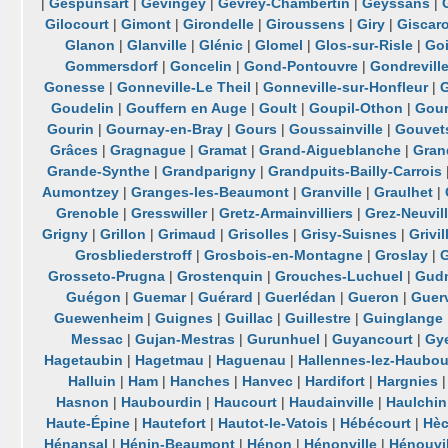
|
Gespunsart
|
Gevingey
|
Gevrey-Chambertin
|
Geyssans
|
Gilocourt
|
Gimont
|
Girondelle
|
Giroussens
|
Giry
|
Giscar
Glanon
|
Glanville
|
Glénic
|
Glomel
|
Glos-sur-Risle
|
Go
Gommersdorf
|
Goncelin
|
Gond-Pontouvre
|
Gondrevill
Gonesse
|
Gonneville-Le Theil
|
Gonneville-sur-Honfleur
|
G
Goudelin
|
Gouffern en Auge
|
Goult
|
Goupil-Othon
|
Gour
Gourin
|
Gournay-en-Bray
|
Gours
|
Goussainville
|
Gouvet
Grâces
|
Gragnague
|
Gramat
|
Grand-Aigueblanche
|
Gran
Grande-Synthe
|
Grandparigny
|
Grandpuits-Bailly-Carrois
Aumontzey
|
Granges-les-Beaumont
|
Granville
|
Graulhet
|
Grenoble
|
Gresswiller
|
Gretz-Armainvilliers
|
Grez-Neuvil
Grigny
|
Grillon
|
Grimaud
|
Grisolles
|
Grisy-Suisnes
|
Grivil
Grosbliederstroff
|
Grosbois-en-Montagne
|
Groslay
|
Grosseto-Prugna
|
Grostenquin
|
Grouches-Luchuel
|
Gudm
Guégon
|
Guemar
|
Guérard
|
Guerlédan
|
Gueron
|
Guerv
Guewenheim
|
Guignes
|
Guillac
|
Guillestre
|
Guinglange
Messac
|
Gujan-Mestras
|
Gurunhuel
|
Guyancourt
|
Gy
Hagetaubin
|
Hagetmau
|
Haguenau
|
Hallennes-lez-Haubou
Halluin
|
Ham
|
Hanches
|
Hanvec
|
Hardifort
|
Hargnies
Hasnon
|
Haubourdin
|
Haucourt
|
Haudainville
|
Haulchin
Haute-Épine
|
Hautefort
|
Hautot-le-Vatois
|
Hébécourt
|
Hè
Hénansal
|
Hénin-Beaumont
|
Hénon
|
Hénonville
|
Hénouvil