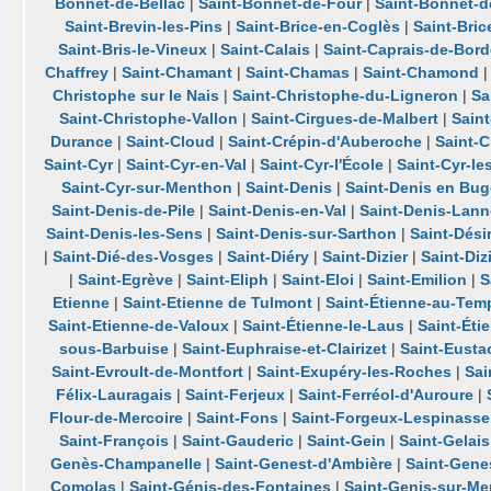
Bonnet-de-Bellac
|
Saint-Bonnet-de-Four
|
Saint-Bonnet-d
Saint-Brevin-les-Pins
|
Saint-Brice-en-Coglès
|
Saint-Bric
Saint-Bris-le-Vineux
|
Saint-Calais
|
Saint-Caprais-de-Bor
Chaffrey
|
Saint-Chamant
|
Saint-Chamas
|
Saint-Chamond
Christophe sur le Nais
|
Saint-Christophe-du-Ligneron
|
Sa
Saint-Christophe-Vallon
|
Saint-Cirgues-de-Malbert
|
Sain
Durance
|
Saint-Cloud
|
Saint-Crépin-d'Auberoche
|
Saint-
Saint-Cyr
|
Saint-Cyr-en-Val
|
Saint-Cyr-l'École
|
Saint-Cyr-le
Saint-Cyr-sur-Menthon
|
Saint-Denis
|
Saint-Denis en Bu
Saint-Denis-de-Pile
|
Saint-Denis-en-Val
|
Saint-Denis-Lann
Saint-Denis-les-Sens
|
Saint-Denis-sur-Sarthon
|
Saint-Dési
|
Saint-Dié-des-Vosges
|
Saint-Diéry
|
Saint-Dizier
|
Saint-Diz
|
Saint-Egrève
|
Saint-Eliph
|
Saint-Eloi
|
Saint-Emilion
|
S
Etienne
|
Saint-Etienne de Tulmont
|
Saint-Étienne-au-Tem
Saint-Etienne-de-Valoux
|
Saint-Étienne-le-Laus
|
Saint-Éti
sous-Barbuise
|
Saint-Euphraise-et-Clairizet
|
Saint-Eusta
Saint-Evroult-de-Montfort
|
Saint-Exupéry-les-Roches
|
Sai
Félix-Lauragais
|
Saint-Ferjeux
|
Saint-Ferréol-d'Auroure
|
Flour-de-Mercoire
|
Saint-Fons
|
Saint-Forgeux-Lespinasse
Saint-François
|
Saint-Gauderic
|
Saint-Gein
|
Saint-Gelais
Genès-Champanelle
|
Saint-Genest-d'Ambière
|
Saint-Gene
Comolas
|
Saint-Génis-des-Fontaines
|
Saint-Genis-sur-M