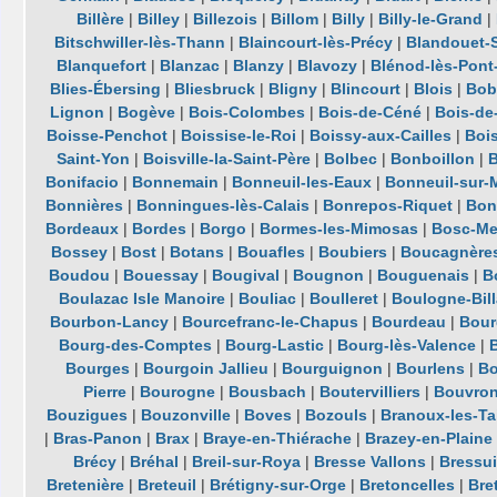
Billère
|
Billey
|
Billezois
|
Billom
|
Billy
|
Billy-le-Grand
|
Bitschwiller-lès-Thann
|
Blaincourt-lès-Précy
|
Blandouet-S
Blanquefort
|
Blanzac
|
Blanzy
|
Blavozy
|
Blénod-lès-Pon
Blies-Ébersing
|
Bliesbruck
|
Bligny
|
Blincourt
|
Blois
|
Bob
Lignon
|
Bogève
|
Bois-Colombes
|
Bois-de-Céné
|
Bois-de
Boisse-Penchot
|
Boissise-le-Roi
|
Boissy-aux-Cailles
|
Boi
Saint-Yon
|
Boisville-la-Saint-Père
|
Bolbec
|
Bonboillon
|
Bonifacio
|
Bonnemain
|
Bonneuil-les-Eaux
|
Bonneuil-sur-
Bonnières
|
Bonningues-lès-Calais
|
Bonrepos-Riquet
|
Bon
Bordeaux
|
Bordes
|
Borgo
|
Bormes-les-Mimosas
|
Bosc-Me
Bossey
|
Bost
|
Botans
|
Bouafles
|
Boubiers
|
Boucagnère
Boudou
|
Bouessay
|
Bougival
|
Bougnon
|
Bouguenais
|
B
Boulazac Isle Manoire
|
Bouliac
|
Boulleret
|
Boulogne-Bil
Bourbon-Lancy
|
Bourcefranc-le-Chapus
|
Bourdeau
|
Bour
Bourg-des-Comptes
|
Bourg-Lastic
|
Bourg-lès-Valence
|
Bourges
|
Bourgoin Jallieu
|
Bourguignon
|
Bourlens
|
Bo
Pierre
|
Bourogne
|
Bousbach
|
Boutervilliers
|
Bouvro
Bouzigues
|
Bouzonville
|
Boves
|
Bozouls
|
Branoux-les-Ta
|
Bras-Panon
|
Brax
|
Braye-en-Thiérache
|
Brazey-en-Plaine
Brécy
|
Bréhal
|
Breil-sur-Roya
|
Bresse Vallons
|
Bressui
Bretenière
|
Breteuil
|
Brétigny-sur-Orge
|
Bretoncelles
|
Bre