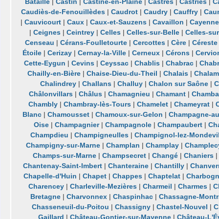
Bataille
|
Castin
|
Castine-en-Plaine
|
Castres
|
Castries
|
C
Caudiès-de-Fenouillèdes
|
Caudrot
|
Caudry
|
Cauffry
|
Cau
|
Cauvicourt
|
Caux
|
Caux-et-Sauzens
|
Cavaillon
|
Cayenn
|
Ceignes
|
Ceintrey
|
Celles
|
Celles-sur-Belle
|
Celles-sur
Censeau
|
Cérans-Foulletourte
|
Cercottes
|
Cère
|
Céreste
Étoile
|
Cerizay
|
Cernay-la-Ville
|
Cerneux
|
Cérons
|
Cervio
Cette-Eygun
|
Cevins
|
Ceyssac
|
Chablis
|
Chabrac
|
Chabr
Chailly-en-Bière
|
Chaise-Dieu-du-Theil
|
Chalais
|
Chalam
Chalindrey
|
Challans
|
Challuy
|
Chalon sur Saône
|
C
Châlonvillars
|
Châlus
|
Chamagnieu
|
Chamant
|
Chamba
Chambly
|
Chambray-lès-Tours
|
Chamelet
|
Chameyrat
|
Blanc
|
Chamousset
|
Chamoux-sur-Gelon
|
Champagne-au
Oise
|
Champagnier
|
Champagnole
|
Champaubert
|
Ch
Champdieu
|
Champigneulles
|
Champignol-lez-Mondevil
Champigny-sur-Marne
|
Champlan
|
Champlay
|
Champlec
Champs-sur-Marne
|
Champsecret
|
Changé
|
Chaniers
Chantenay-Saint-Imbert
|
Chanteraine
|
Chantilly
|
Chanver
Chapelle-d'Huin
|
Chapet
|
Chappes
|
Chaptelat
|
Charbog
Charencey
|
Charleville-Mezières
|
Charmeil
|
Charmes
|
C
Bretagne
|
Charvonnex
|
Chaspinhac
|
Chassagne-Montr
Chasseneuil-du-Poitou
|
Chassigny
|
Chastel-Nouvel
|
C
Gaillard
|
Château-Gontier-sur-Mayenne
|
Château-L'É