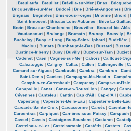
|
Breuilaufa
|
Breuillet
|
Bréville-sur-Mer
|
Brias
|
Bricqueb
Bricqueville-sur-Mer
|
Bridoré
|
Brie
|
Brié-et-Angonnes
|
Bri
Brignais
|
Brignoles
|
Briis-sous-Forges
|
Brionne
|
Briord
|
Saint-Innocent
|
Brissac Loire Aubance
|
Brive La Gaillar
Broin
|
Brou-sur-Chantereine
|
Brouviller
|
Brouzet-lès-Alès
Vaudancourt
|
Brulange
|
Brumath
|
Brunoy
|
Brusvily
|
Br
Buchelay
|
Bucy le Long
|
Bucy-Saint-Liphard
|
Budelière
|
Maclou
|
Burlats
|
Burnhaupt-le-Bas
|
Bursard
|
Bussan
Bustince-Iriberry
|
Busy
|
Buvilly
|
Buzet-sur-Tarn
|
Buziet
Cadenet
|
Caen
|
Cagnes-sur-Mer
|
Cahors
|
Caillouet-Orge
Calcatoggio
|
Caligny
|
Callas
|
Callen
|
Callengeville
|
Ca
Camaret sur Aigues
|
Camboulit
|
Cambrai
|
Cambron
|
Camb
Saint-Denis
|
Camiers
|
Campagne-lès-Hesdin
|
Campén
Camphin-en-Carembault
|
Campremy
|
Camps-sur-l'Isle
Canapville
|
Canet
|
Canet-en-Roussillon
|
Cangey
|
Cann
Cévennes
|
Canteleu
|
Cantin
|
Cap d'Ail
|
Cap-d'Ail
|
Capb
Capestang
|
Capesterre-Belle-Eau
|
Capesterre-Belle-Eau
Carcarès-Sainte-Croix
|
Carcassonne
|
Carcès
|
Carentan-l
Carpentras
|
Carpiquet
|
Carrières-sous-Poissy
|
Carspach
Cassel
|
Cassis
|
Castaignos-Souslens
|
Castanet
|
Castelj
Castelnau-le-Lez
|
Castelsarrasin
|
Castétis
|
Castets
|
Cas