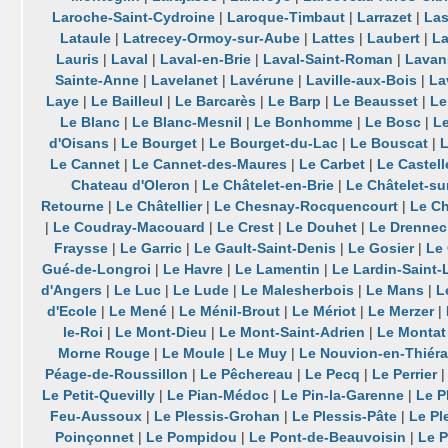
Laroche-Saint-Cydroine
|
Laroque-Timbaut
|
Larrazet
|
Las
Lataule
|
Latrecey-Ormoy-sur-Aube
|
Lattes
|
Laubert
|
La
Lauris
|
Laval
|
Laval-en-Brie
|
Laval-Saint-Roman
|
Lavan
Sainte-Anne
|
Lavelanet
|
Lavérune
|
Laville-aux-Bois
|
La
Laye
|
Le Bailleul
|
Le Barcarès
|
Le Barp
|
Le Beausset
|
Le
Le Blanc
|
Le Blanc-Mesnil
|
Le Bonhomme
|
Le Bosc
|
Le
d'Oisans
|
Le Bourget
|
Le Bourget-du-Lac
|
Le Bouscat
|
L
Le Cannet
|
Le Cannet-des-Maures
|
Le Carbet
|
Le Castell
Chateau d'Oleron
|
Le Châtelet-en-Brie
|
Le Châtelet-s
Retourne
|
Le Châtellier
|
Le Chesnay-Rocquencourt
|
Le C
|
Le Coudray-Macouard
|
Le Crest
|
Le Douhet
|
Le Drennec
Fraysse
|
Le Garric
|
Le Gault-Saint-Denis
|
Le Gosier
|
Le
Gué-de-Longroi
|
Le Havre
|
Le Lamentin
|
Le Lardin-Saint-
d'Angers
|
Le Luc
|
Le Lude
|
Le Malesherbois
|
Le Mans
|
L
d'Ecole
|
Le Mené
|
Le Ménil-Brout
|
Le Mériot
|
Le Merzer
|
le-Roi
|
Le Mont-Dieu
|
Le Mont-Saint-Adrien
|
Le Montat
Morne Rouge
|
Le Moule
|
Le Muy
|
Le Nouvion-en-Thiér
Péage-de-Roussillon
|
Le Pêchereau
|
Le Pecq
|
Le Perrier
Le Petit-Quevilly
|
Le Pian-Médoc
|
Le Pin-la-Garenne
|
Le P
Feu-Aussoux
|
Le Plessis-Grohan
|
Le Plessis-Pâte
|
Le Pl
Poinçonnet
|
Le Pompidou
|
Le Pont-de-Beauvoisin
|
Le P