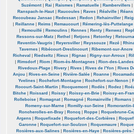
Suzémont
|
Rai
|
Raismes
|
Ramatuelle
|
Rambervillers
|
Ranspach-le-Haut
|
Raucoules
|
Raves
|
Réalville
|
Réans
Recoubeau Jansac
|
Redessan
|
Redon
|
Rehainviller
|
Reig
|
Reillanne
|
Reims
|
Remaucourt
|
Rémering-lès-Puttelange
|
Remouillé
|
Remoulins
|
Rennes
|
Renty
|
Renwez
|
Rep
Ressons-sur-Matz
|
Rethel
|
Retjons
|
Retonfey
|
Retourn
Reventin-Vaugris
|
Reyersviller
|
Reyssouze
|
Rezé
|
Rhin
Tavernes
|
Ribécourt-Dreslincourt
|
Ribemont-sur-Ancre
Richeval
|
Riedseltz
|
Rieux
|
Rignac
|
Rigny-sur-Arroux
|
Ri
|
Rimsdorf
|
Riom
|
Riom-ès-Montagnes
|
Rion-des-Landes
Rivedoux-Plage
|
Rivery
|
Rives
|
Rives de l'Yon
|
Rives D
Anjou
|
Rives-en-Seine
|
Rivière-Salée
|
Roanne
|
Rocamado
Yvelines
|
Rochefort-Montagne
|
Rochefort-sur-Nenon
|
Rocourt-Saint-Martin
|
Rocquemont
|
Rodès
|
Rodez
|
Roéz
Bitche
|
Roissard
|
Roissy
|
Roissy-en-Brie
|
Roissy-en-Fra
Rolleboise
|
Romagnat
|
Romagné
|
Romainville
|
Romans
Romeny-sur-Marne
|
Romilly-sur-Seine
|
Romorantin-
Roncherolles-en-Bray
|
Roncq
|
Roppe
|
Roquebrune-Cap
Argens
|
Roquefixade
|
Roquefort-des-Corbières
|
Roquefo
Garonne
|
Roquefort-sur-Soulzon
|
Roquemaure
|
Roque
Rosières-aux-Salines
|
Rosières-en-Haye
|
Rosières-près-