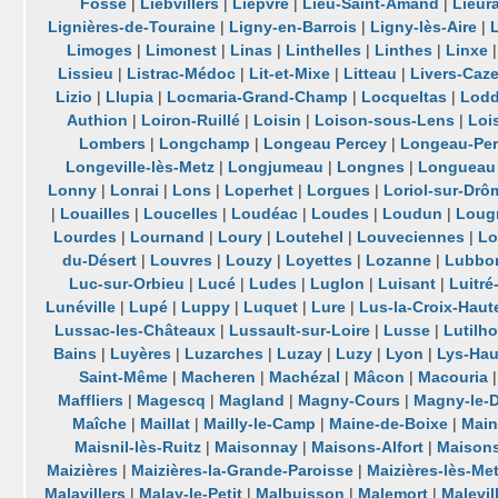
Fosse
|
Liebvillers
|
Lièpvre
|
Lieu-Saint-Amand
|
Lieur
Lignières-de-Touraine
|
Ligny-en-Barrois
|
Ligny-lès-Aire
|
L
Limoges
|
Limonest
|
Linas
|
Linthelles
|
Linthes
|
Linxe
Lissieu
|
Listrac-Médoc
|
Lit-et-Mixe
|
Litteau
|
Livers-Caze
Lizio
|
Llupia
|
Locmaria-Grand-Champ
|
Locqueltas
|
Lod
Authion
|
Loiron-Ruillé
|
Loisin
|
Loison-sous-Lens
|
Loi
Lombers
|
Longchamp
|
Longeau Percey
|
Longeau-Pe
Longeville-lès-Metz
|
Longjumeau
|
Longnes
|
Longueau
Lonny
|
Lonrai
|
Lons
|
Loperhet
|
Lorgues
|
Loriol-sur-Drô
|
Louailles
|
Loucelles
|
Loudéac
|
Loudes
|
Loudun
|
Lougr
Lourdes
|
Lournand
|
Loury
|
Loutehel
|
Louveciennes
|
Lo
du-Désert
|
Louvres
|
Louzy
|
Loyettes
|
Lozanne
|
Lubbo
Luc-sur-Orbieu
|
Lucé
|
Ludes
|
Luglon
|
Luisant
|
Luitré
Lunéville
|
Lupé
|
Luppy
|
Luquet
|
Lure
|
Lus-la-Croix-Haut
Lussac-les-Châteaux
|
Lussault-sur-Loire
|
Lusse
|
Lutilh
Bains
|
Luyères
|
Luzarches
|
Luzay
|
Luzy
|
Lyon
|
Lys-Hau
Saint-Même
|
Macheren
|
Machézal
|
Mâcon
|
Macouria
Maffliers
|
Magescq
|
Magland
|
Magny-Cours
|
Magny-le-D
Maîche
|
Maillat
|
Mailly-le-Camp
|
Maine-de-Boixe
|
Mainv
Maisnil-lès-Ruitz
|
Maisonnay
|
Maisons-Alfort
|
Maison
Maizières
|
Maizières-la-Grande-Paroisse
|
Maizières-lès-Me
Malavillers
|
Malay-le-Petit
|
Malbuisson
|
Malemort
|
Malevil