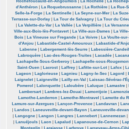
Rochefoucauld-en-Angoumois
|
La Rochelle
|
La Rochep
d'Anthéron
|
La Roquebrussanne
|
La Rothière
|
La Rue-Sa
Selle-la-Forge
|
La Sentinelle
|
La Seyne-sur-Mer
|
La Suze
Terrasse-sur-Dorlay
|
La Tour de Salvagny
|
La Tour du Crie
|
La Valette-du-Var
|
La Vallée
|
La Verpillière
|
La Versanne
Ville-aux-Bois-lès-Pontavert
|
La Ville-aux-Dames
|
La Vill
Bois
|
La Vineuse sur Fregande
|
La Voivre
|
La Voulte-sur
d'Anjou
|
Labastide-Castel-Amouroux
|
Labastide-d'Anj
Labenne
|
Labergement-lès-Seurre
|
Labessière-Candeil
Labroquère
|
Lac-des-Rouges-Truites
|
Lacadée
|
Lacan
Lachapelle-Sous-Gerberoy
|
Lachapelle-sous-Rougemon
Saint-Ouen
|
Lacrost
|
Laffrey
|
Lafitte-sur-Lot
|
Lafox
|
L
Lageon
|
Laglorieuse
|
Lagnieu
|
Lagny-le-Sec
|
Lagord
|
Laignelet
|
Laigneville
|
Lailly-en-Val
|
Laissac-Sévérac-l'É
Pomerol
|
Lalonquette
|
Laloubère
|
Laluque
|
Lamastre
|
Lambersart
|
Lambres-lez-Douai
|
Lamontjoie
|
Lamonzie
Lamothe-Landerron
|
Lamothe-Montravel
|
Lamotte du 
Lamure-sur-Azergues
|
Lançon-Provence
|
Landavran
|
Lan
|
Landos
|
Laneuveville-devant-Bayon
|
Laneuveville-deva
|
Langogne
|
Langon
|
Langres
|
Lannebert
|
Lannemezan
|
|
Lanuéjouls
|
Laon
|
Lapalud
|
Lapanouse-de-Cernon
|
La
Monteglin
|
Larajasse
|
Larbroye
|
Larceveau-Arros-Cibi