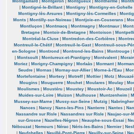
Montgaillard
|
Montgeron
|
Montgueux
|
Monthermé
|
Month
|
Montigné-le-Brillant
|
Montigny
|
Montigny-en-Gohelle
Montigny-lès-Arsures
|
Montigny-lès-Cormeilles
|
Montig
Monts
|
Montilly-sur-Noireau
|
Montjoie-en-Couserans
|
Mon
Montluçon
|
Montmacq
|
Montmagny
|
Montmaur
|
Mont
Bretagne
|
Montoir-de-Bretagne
|
Montoison
|
Montpell
Montréal-la-Cluse
|
Montredon-des-Corbières
|
Montreu
Montreuil-le-Chétif
|
Montreuil-le-Gast
|
Montreuil-sous-Pé
en-Sologne
|
Montrond
|
Montrond-les-Bains
|
Montrouge
|
|
Montsoult
|
Montureux-et-Prantigny
|
Montvalent
|
Morain
Moriez
|
Morigny-Champigny
|
Morlaàs
|
Mormant
|
Mormant
Seudre
|
Mornas
|
Mornay-sur-Allier
|
Morne-à-l'Eau
|
Mor
Mortefontaine
|
Mortery
|
Motreff
|
Mottier
|
Motz
|
Mouazé
Mougins
|
Mouguerre
|
Mouhet
|
Moulares
|
Moulay
|
Mou
Moulismes
|
Moustéru
|
Moustey
|
Moustoir-Ac
|
Mouzeil
Muides-sur-Loire
|
Muizon
|
Mulhouse
|
Muntzenheim
|
M
Mussey-sur-Marne
|
Mussy-sur-Seine
|
Mutzig
|
Nabringhe
Nances
|
Nancy
|
Nans-les-Pins
|
Nanterre
|
Nantes
|
Nan
Nassandre sur Risle
|
Nassandres sur Risle
|
Naujac-sur-
sur-Grosne
|
Nazelles-Négron
|
Neauphe-sous-Essai
|
Ne
Nébouzat
|
Nemours
|
Nérac
|
Néris-les-Bains
|
Nernier
|
Nes
|
Neufchelles
|
Neuillé-Pont-Pierre
|
Neuilly-sur-Seine
|
Ne