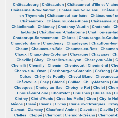
Châteaubourg
|
Châteaudun
|
Châteauneuf-d'Ille-et-Vilain
Châteauneuf-de-Randon
|
Chateauneuf-du-Faou
|
Château
en-Thymerais
|
Châteauneuf-sur-Isère
|
Châteauneuf-su
Châteauroux
|
Châteauroux-les-Alpes
|
Châteauvieux
Châtellerault
|
Châtenay
|
Chatenay-Vaudin
|
Chatenois
|
Ch
la-Borde
|
Châtillon-sur-Chalaronne
|
Châtillon-sur-In
Chatonrupt-Sommermont
|
Châtres
|
Chatuzange-le-Goube
Chaudefontaine
|
Chaudenay
|
Chaudeyrac
|
Chauffour-lès-
Chaum
|
Chaumes-en-Brie
|
Chaumes-en-Retz
|
Chaumon
Chaux
|
Chaux-des-Crotenay
|
Chavagne
|
Chavanay
|
Ch
Chaville
|
Chay
|
Chazelles-sur-Lyon
|
Chazey-sur-Ain
|
C
Chemilli
|
Chemilly
|
Chemin
|
Chenicourt
|
Cheniménil
|
Che
Chens-sur-Léman
|
Cherbourg-en-Cotentin
|
Chéreng
|
Ch
Cubas
|
Chéry-lès-Pouilly
|
Cheval-Blanc
|
Chevanceau
Chèvreville
|
Chey
|
Chiché
|
Chillac
|
Chilly-Mazarin
|
Ch
Chocques
|
Choisy-au-Bac
|
Choisy-le-Roi
|
Cholet
|
Chom
Chouzé-sur-Loire
|
Chouzelot
|
Chuisnes
|
Chuzelles
|
C
Cintrey
|
Ciré-d'Aunis
|
Cires-lès-Mello
|
Ciron
|
Ciry-le-No
Médoc
|
Cissé
|
Civens
|
Civray
|
Civrieux-d'Azergues
|
Cizay
Clamart
|
Clamecy
|
Clarafond-Arcine
|
Clavettes
|
Claville
|
C
Clelles
|
Cleppé
|
Clermont
|
Clermont-Créans
|
Clermont-