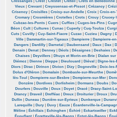
Cressanges
|
Crest
|
Crestet
|
Créteil
|
Crêts en Belledonne
Vieux
|
Crevant
|
Creyssensac-et-Pissot
|
Crézancy
|
Crézi
Crisenoy
|
Croisilles
|
Croisy-sur-Andelle
|
Croix
|
Croix-en-
Cromary
|
Crosmières
|
Crotelles
|
Crots
|
Crouy
|
Crucey-V
Cubzac-les-Ponts
|
Cuers
|
Cuffies
|
Cuges-les-Pins
|
Cug
Béon
|
Cult
|
Cultures
|
Cunac
|
Cuperly
|
Cuq-Toulza
|
Curgi
Cuts
|
Cuvilly
|
Cuy-Saint-Fiacre
|
Cuzac
|
Cuzieu
|
Dagny
|
Ville
|
Dammartin-sur-Tigeaux
|
Dampierre
|
Dampierre-en
Dangers
|
Dardilly
|
Darnetal
|
Daubensand
|
Daux
|
Dax
|
D
Denain
|
Denat
|
Denney
|
Déols
|
Désaignes
|
Deshaies
|
D
Chaises
|
Deyvillers
|
Dhuys et Morin-en-Brie
|
Dialan sur
Diémoz
|
Dienne
|
Dieppe
|
Dieulouard
|
Diéval
|
Digne-les-
Diors
|
Dirac
|
Dirinon
|
Divion
|
Dizy
|
Dogneville
|
Doix-les-
Dolus d'Oléron
|
Domalain
|
Dombasle-sur-Meurthe
|
Domèv
lès-Toul
|
Dompierre-sur-Besbre
|
Dompierre-sur-Mer
|
Donn
Donzère
|
Dordives
|
Dorlisheim
|
Dormans
|
Doubs
|
Do
Dourlers
|
Douville
|
Doux
|
Doyet
|
Dracé
|
Dracy-Saint-L
Drancy
|
Draveil
|
Drefféac
|
Dreux
|
Droiturier
|
Droux
|
Dru
Dullin
|
Duneau
|
Dunière-sur-Eyrieux
|
Dunkerque
|
Duranvi
Larequille
|
Dury
|
Duvy
|
Eauze
|
Écardenville-la-Campag
Méline
|
Échillais
|
Echinghen
|
Échiré
|
Eckartswiller
|
Eck
Écouflant
|
Écretteville-lès-Baons
|
Ectot-lès-Baons
|
Écui