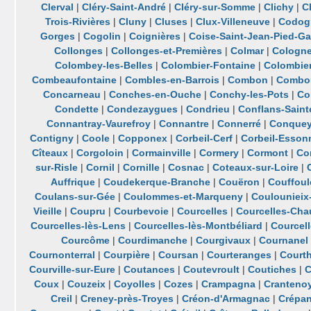
Clerval
|
Cléry-Saint-André
|
Cléry-sur-Somme
|
Clichy
|
C
Trois-Rivières
|
Cluny
|
Cluses
|
Clux-Villeneuve
|
Codog
Gorges
|
Cogolin
|
Coignières
|
Coise-Saint-Jean-Pied-Ga
Collonges
|
Collonges-et-Premières
|
Colmar
|
Cologn
Colombey-les-Belles
|
Colombier-Fontaine
|
Colombie
Combeaufontaine
|
Combles-en-Barrois
|
Combon
|
Combo
Concarneau
|
Conches-en-Ouche
|
Conchy-les-Pots
|
Co
Condette
|
Condezaygues
|
Condrieu
|
Conflans-Saint
Connantray-Vaurefroy
|
Connantre
|
Connerré
|
Conquey
Contigny
|
Coole
|
Copponex
|
Corbeil-Cerf
|
Corbeil-Esson
Cîteaux
|
Corgoloin
|
Cormainville
|
Cormery
|
Cormont
|
Co
sur-Risle
|
Cornil
|
Cornille
|
Cosnac
|
Coteaux-sur-Loire
|
Auffrique
|
Coudekerque-Branche
|
Couëron
|
Couffoul
Coulans-sur-Gée
|
Coulommes-et-Marqueny
|
Coulounieix
Vieille
|
Coupru
|
Courbevoie
|
Courcelles
|
Courcelles-Cha
Courcelles-lès-Lens
|
Courcelles-lès-Montbéliard
|
Courcell
Courcôme
|
Courdimanche
|
Courgivaux
|
Cournanel
Cournonterral
|
Courpière
|
Coursan
|
Courteranges
|
Court
Courville-sur-Eure
|
Coutances
|
Coutevroult
|
Coutiches
|
C
Coux
|
Couzeix
|
Coyolles
|
Cozes
|
Crampagna
|
Cranteno
Creil
|
Creney-près-Troyes
|
Créon-d'Armagnac
|
Crépa