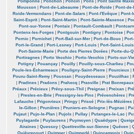
Pomponne
|
Ponchon
|
Poncin
|
Pons
|
Pont Sainte Maxe
Mousson
|
Pont-de-Labeaume
|
Pont-de-Roide
|
Pont-de
Roide-Vermondans
|
Pont-de-Salars
|
Pont-l'Evêque
|
Pont-l
Saint-Esprit
|
Pont-Saint-Martin
|
Pont-Sainte-Maxence
|
Po
Pont-sur-Yonne
|
Pontaix
|
Pontault-Combault
|
Pontcarr
Pontenx-les-Forges
|
Pontgouin
|
Pontigny
|
Pontoise
|
Pon
Pornic
|
Pornichet
|
Port-Bail-sur-Mer
|
Port-de-Bouc
|
Port
Port-le-Grand
|
Port-Lesney
|
Port-Louis
|
Port-Saint-Loui
Port-Sainte-Marie
|
Porte des Pierres Dorées
|
Porte-du-Q
Portiragnes
|
Porto Vecchio
|
Porto-Vecchio
|
Ports-sur-Vi
Potigny
|
Pouançay
|
Pouilly
|
Pouilly-sous-Charlieu
|
Pou
Poule-les-Écharmeaux
|
Pouligny-Saint-Pierre
|
Pourcieux
|
Pouru-Saint-Remy
|
Poussan
|
Pouydesseaux
|
Pouzilhac
|
|
Pradines
|
Pradons
|
Prahecq
|
Prasville
|
Prat Bonrepaux
Préaux
|
Précieux
|
Précy-sous-Thil
|
Preignac
|
Preixan
|
Pré
|
Presles-en-Brie
|
Pressigny-les-Pins
|
Prévenchères
|
Pr
Lafauche
|
Prigonrieux
|
Pringy
|
Prissé
|
Prix-lès-Mézières
le-Gillon
|
Prunières
|
Pruniers-en-Sologne
|
Pugnac
|
Pu
Pujaut
|
Pujo-le-Plan
|
Pujols
|
Pullay
|
Putanges-le-Lac
|
Pu
Puylagarde
|
Puylaurens
|
Puymoyen
|
Quaëdypre
|
Queig
Airaines
|
Quessoy
|
Quettreville-sur-Sienne
|
Quéven
|
Quièvrecourt
|
Quimper
|
Quimperlé
|
Quincampoix
|
Quin