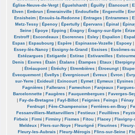
Église-Neuve-de-Vergt
|
Éguelshardt
|
Éguilly
|
Élancourt
|
E
Elven
|
Embrun
|
Émerainville
|
Endoufielle
|
Engenville
|
Enn
Ensisheim
|
Ensuès-la-Redonne
|
Entrages
|
Entrammes
|
E
Metz-Tessy
|
Épenoy
|
Épertully
|
Épervans
|
Épinal
|
Épina
Seine
|
Époye
|
Epping
|
Éragny
|
Éragny-sur-Epte
|
Érize
Erstroff
|
Escondeaux
|
Escrennes
|
Esley
|
Espalion
|
Espal
Espas
|
Espaubourg
|
Espère
|
Espinasse-Vozelle
|
Espoey
Essey-lès-Nancy
|
Essigny-le-Grand
|
Essises
|
Essômes-s
Estézargues
|
Estigarde
|
Estirac
|
Estivareilles
|
Estourme
Denis
|
Esvres
|
Étain
|
Étalans
|
Étampes
|
Etaux
|
Eterpign
|
Étréaupont
|
Étréchy
|
Etrembières
|
Étroeungt
|
Etupe
Évecquemont
|
Évellys
|
Évergnicourt
|
Évreux
|
Évron
|
Évr
sur-Yerre
|
Exideuil
|
Exincourt
|
Eymet
|
Eymeux
|
Eysines
Fagnières
|
Fallerans
|
Famechon
|
Fanjeaux
|
Fargues-
Barcelonnette
|
Faugères
|
Fauquembergues
|
Faverges-Se
|
Fay-de-Bretagne
|
Fayl-Billot
|
Feignies
|
Feings
|
Fénay
Ferdrupt
|
Fère-Champenoise
|
Ferrières-en-Bray
|
Fe
Fessanvilliers-Mattanvilliers
|
Festieux
|
Feuillères
|
Feyzi
Firbeix
|
Firmi
|
Firminy
|
Fismes
|
Fitou
|
Flacey
|
Flavigny-
Meldeux
|
Flers-sur-Noye
|
Fleurigné
|
Fleurines
|
Fleury
Fleury-les-Aubrais
|
Fleury-Mérogis
|
Flins-sur-Seine
|
Fl