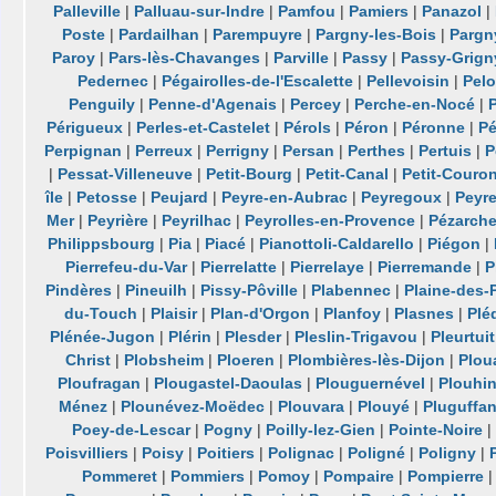
Palleville
|
Palluau-sur-Indre
|
Pamfou
|
Pamiers
|
Panazol
|
Poste
|
Pardailhan
|
Parempuyre
|
Pargny-les-Bois
|
Pargn
Paroy
|
Pars-lès-Chavanges
|
Parville
|
Passy
|
Passy-Grign
Pedernec
|
Pégairolles-de-l'Escalette
|
Pellevoisin
|
Pel
Penguily
|
Penne-d'Agenais
|
Percey
|
Perche-en-Nocé
|
Périgueux
|
Perles-et-Castelet
|
Pérols
|
Péron
|
Péronne
|
P
Perpignan
|
Perreux
|
Perrigny
|
Persan
|
Perthes
|
Pertuis
|
P
|
Pessat-Villeneuve
|
Petit-Bourg
|
Petit-Canal
|
Petit-Couro
île
|
Petosse
|
Peujard
|
Peyre-en-Aubrac
|
Peyregoux
|
Peyr
Mer
|
Peyrière
|
Peyrilhac
|
Peyrolles-en-Provence
|
Pézarch
Philippsbourg
|
Pia
|
Piacé
|
Pianottoli-Caldarello
|
Piégon
|
Pierrefeu-du-Var
|
Pierrelatte
|
Pierrelaye
|
Pierremande
|
P
Pindères
|
Pineuilh
|
Pissy-Pôville
|
Plabennec
|
Plaine-des-
du-Touch
|
Plaisir
|
Plan-d'Orgon
|
Planfoy
|
Plasnes
|
Plé
Plénée-Jugon
|
Plérin
|
Plesder
|
Pleslin-Trigavou
|
Pleurtuit
Christ
|
Plobsheim
|
Ploeren
|
Plombières-lès-Dijon
|
Plou
Ploufragan
|
Plougastel-Daoulas
|
Plouguernével
|
Plouhi
Ménez
|
Plounévez-Moëdec
|
Plouvara
|
Plouyé
|
Pluguffa
Poey-de-Lescar
|
Pogny
|
Poilly-lez-Gien
|
Pointe-Noire
Poisvilliers
|
Poisy
|
Poitiers
|
Polignac
|
Poligné
|
Poligny
|
Pommeret
|
Pommiers
|
Pomoy
|
Pompaire
|
Pompierre