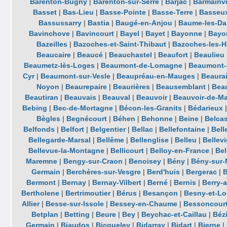
Barenton-Bugny
|
Barenton-sur-Serre
|
Barjac
|
Barmainvi
Basset
|
Bas-Lieu
|
Basse-Pointe
|
Basse-Terre
|
Basseu
Bassussarry
|
Bastia
|
Baugé-en-Anjou
|
Baume-les-D
Bavinchove
|
Bavincourt
|
Bayel
|
Bayet
|
Bayonne
|
Bayon
Bazeilles
|
Bazoches-et-Saint-Thibaut
|
Bazoches-les-H
Beaucaire
|
Beaucé
|
Beauchastel
|
Beaufort
|
Beaulieu
Beaumetz-lès-Loges
|
Beaumont-de-Lomagne
|
Beaumont-
Cyr
|
Beaumont-sur-Vesle
|
Beaupréau-en-Mauges
|
Beaura
Noyon
|
Beaurepaire
|
Beaurières
|
Beausemblant
|
Beau
Beautiran
|
Beauvais
|
Beauval
|
Beauvoir
|
Beauvoir-de-Ma
Bebing
|
Bec-de-Mortagne
|
Bécon-les-Granits
|
Bédarieux
Bègles
|
Begnécourt
|
Béhen
|
Behonne
|
Beine
|
Belcas
Belfonds
|
Belfort
|
Belgentier
|
Bellac
|
Bellefontaine
|
Bell
Bellegarde-Marsal
|
Bellême
|
Bellenglise
|
Belleu
|
Bellev
Bellevue-la-Montagne
|
Bellicourt
|
Belloy-en-France
|
Bel
Maremne
|
Bengy-sur-Craon
|
Benoisey
|
Bény
|
Bény-sur-
Germain
|
Berchères-sur-Vesgre
|
Berd'huis
|
Bergerac
|
Bermont
|
Bernay
|
Bernay-Vilbert
|
Berné
|
Bernis
|
Berry-
Bertholene
|
Bertrimoutier
|
Bérus
|
Besançon
|
Besny-et-Lo
Allier
|
Besse-sur-Issole
|
Bessey-en-Chaume
|
Bessoncour
Betplan
|
Betting
|
Beure
|
Bey
|
Beychac-et-Caillau
|
Béz
Germain
|
Biaudos
|
Bicqueley
|
Bidarray
|
Bidart
|
Bierne
|