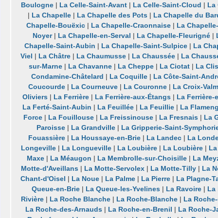
Boulogne
|
La Celle-Saint-Avant
|
La Celle-Saint-Cloud
|
La 
|
La Chapelle
|
La Chapelle des Pots
|
La Chapelle du Bar
Chapelle-Bouëxic
|
La Chapelle-Craonnaise
|
La Chapelle
Noyer
|
La Chapelle-en-Serval
|
La Chapelle-Fleurigné
|
Chapelle-Saint-Aubin
|
La Chapelle-Saint-Sulpice
|
La Chap
Viel
|
La Châtre
|
La Chaumusse
|
La Chaussée
|
La Chaussé
sur-Marne
|
La Chavanne
|
La Cheppe
|
La Ciotat
|
La Cli
Condamine-Châtelard
|
La Coquille
|
La Côte-Saint-Andr
Coucourde
|
La Courneuve
|
La Couronne
|
La Croix-Valm
Oliviers
|
La Ferrière
|
La Ferrière-aux-Étangs
|
La Ferrière-
La Ferté-Saint-Aubin
|
La Feuillée
|
La Feuillie
|
La Flameng
Force
|
La Fouillouse
|
La Freissinouse
|
La Fresnais
|
La 
Paroisse
|
La Grandville
|
La Gripperie-Saint-Symphori
Fouassière
|
La Houssaye-en-Brie
|
La Landec
|
La Lond
Longeville
|
La Longueville
|
La Loubière
|
La Loubière
|
La
Maxe
|
La Méaugon
|
La Membrolle-sur-Choisille
|
La Mey
Motte-d'Aveillans
|
La Motte-Servolex
|
La Motte-Tilly
|
La N
Chant-d'Oisel
|
La Noue
|
La Palme
|
La Pierre
|
La Plagne-T
Queue-en-Brie
|
La Queue-les-Yvelines
|
La Ravoire
|
La
Rivière
|
La Roche Blanche
|
La Roche-Blanche
|
La Roche-
La Roche-des-Arnauds
|
La Roche-en-Brenil
|
La Roche-J