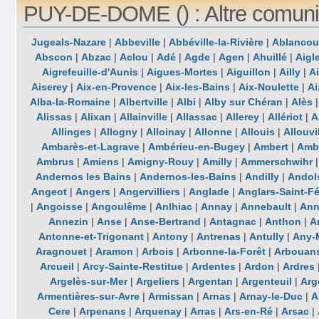
PUY-DE-DOME () : Altre comuni
Jugeals-Nazare
|
Abbeville
|
Abbéville-la-Rivière
|
Ablancou
Abscon
|
Abzac
|
Aclou
|
Adé
|
Agde
|
Agen
|
Ahuillé
|
Aigl
Aigrefeuille-d'Aunis
|
Aigues-Mortes
|
Aiguillon
|
Ailly
|
A
Aiserey
|
Aix-en-Provence
|
Aix-les-Bains
|
Aix-Noulette
|
Ai
Alba-la-Romaine
|
Albertville
|
Albi
|
Alby sur Chéran
|
Alès
Alissas
|
Alixan
|
Allainville
|
Allassac
|
Allerey
|
Allériot
|
A
Allinges
|
Allogny
|
Alloinay
|
Allonne
|
Allouis
|
Allouvi
Ambarès-et-Lagrave
|
Ambérieu-en-Bugey
|
Ambert
|
Ambl
Ambrus
|
Amiens
|
Amigny-Rouy
|
Amilly
|
Ammerschwihr
Andernos les Bains
|
Andernos-les-Bains
|
Andilly
|
Andol
Angeot
|
Angers
|
Angervilliers
|
Anglade
|
Anglars-Saint-Fé
|
Angoisse
|
Angoulême
|
Anlhiac
|
Annay
|
Annebault
|
Ann
Annezin
|
Anse
|
Anse-Bertrand
|
Antagnac
|
Anthon
|
A
Antonne-et-Trigonant
|
Antony
|
Antrenas
|
Antully
|
Any-
Aragnouet
|
Aramon
|
Arbois
|
Arbonne-la-Forêt
|
Arbouan
Arcueil
|
Arcy-Sainte-Restitue
|
Ardentes
|
Ardon
|
Ardres
Argelès-sur-Mer
|
Argeliers
|
Argentan
|
Argenteuil
|
Arg
Armentières-sur-Avre
|
Armissan
|
Arnas
|
Arnay-le-Duc
|
A
Cere
|
Arpenans
|
Arquenay
|
Arras
|
Ars-en-Ré
|
Arsac
|