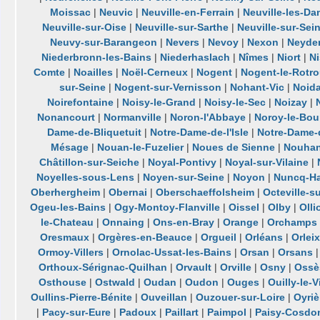
Moissac
|
Neuvic
|
Neuville-en-Ferrain
|
Neuville-les-D
Neuville-sur-Oise
|
Neuville-sur-Sarthe
|
Neuville-sur-Sei
Neuvy-sur-Barangeon
|
Nevers
|
Nevoy
|
Nexon
|
Neyde
Niederbronn-les-Bains
|
Niederhaslach
|
Nîmes
|
Niort
|
Ni
Comte
|
Noailles
|
Noël-Cerneux
|
Nogent
|
Nogent-le-Rotr
sur-Seine
|
Nogent-sur-Vernisson
|
Nohant-Vic
|
Noida
Noirefontaine
|
Noisy-le-Grand
|
Noisy-le-Sec
|
Noizay
|
Nonancourt
|
Normanville
|
Noron-l'Abbaye
|
Noroy-le-Bou
Dame-de-Bliquetuit
|
Notre-Dame-de-l'Isle
|
Notre-Dame-
Mésage
|
Nouan-le-Fuzelier
|
Noues de Sienne
|
Nouhan
Châtillon-sur-Seiche
|
Noyal-Pontivy
|
Noyal-sur-Vilaine
|
Noyelles-sous-Lens
|
Noyen-sur-Seine
|
Noyon
|
Nuncq-Ha
Oberhergheim
|
Obernai
|
Oberschaeffolsheim
|
Octeville-s
Ogeu-les-Bains
|
Ogy-Montoy-Flanville
|
Oissel
|
Olby
|
Olli
le-Chateau
|
Onnaing
|
Ons-en-Bray
|
Orange
|
Orchamps
Oresmaux
|
Orgères-en-Beauce
|
Orgueil
|
Orléans
|
Orleix
Ormoy-Villers
|
Ornolac-Ussat-les-Bains
|
Orsan
|
Orsans
Orthoux-Sérignac-Quilhan
|
Orvault
|
Orville
|
Osny
|
Ossè
Osthouse
|
Ostwald
|
Oudan
|
Oudon
|
Ouges
|
Ouilly-le-
Oullins-Pierre-Bénite
|
Ouveillan
|
Ouzouer-sur-Loire
|
Oyriè
|
Pacy-sur-Eure
|
Padoux
|
Paillart
|
Paimpol
|
Paisy-Cosdo