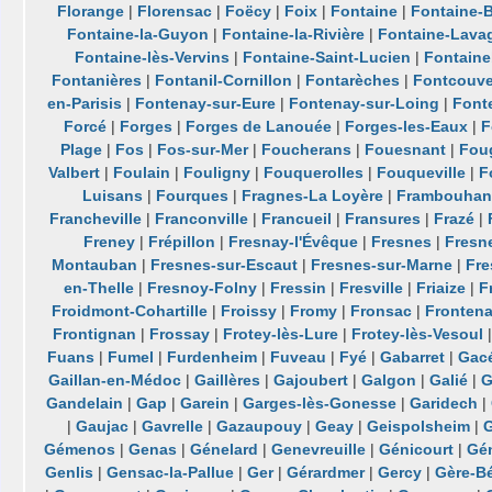
Florange
|
Florensac
|
Foëcy
|
Foix
|
Fontaine
|
Fontaine-B
Fontaine-la-Guyon
|
Fontaine-la-Rivière
|
Fontaine-Lava
Fontaine-lès-Vervins
|
Fontaine-Saint-Lucien
|
Fontaine
Fontanières
|
Fontanil-Cornillon
|
Fontarèches
|
Fontcouve
en-Parisis
|
Fontenay-sur-Eure
|
Fontenay-sur-Loing
|
Font
Forcé
|
Forges
|
Forges de Lanouée
|
Forges-les-Eaux
|
F
Plage
|
Fos
|
Fos-sur-Mer
|
Foucherans
|
Fouesnant
|
Fou
Valbert
|
Foulain
|
Fouligny
|
Fouquerolles
|
Fouqueville
|
F
Luisans
|
Fourques
|
Fragnes-La Loyère
|
Frambouhan
Francheville
|
Franconville
|
Francueil
|
Fransures
|
Frazé
|
Freney
|
Frépillon
|
Fresnay-l'Évêque
|
Fresnes
|
Fresn
Montauban
|
Fresnes-sur-Escaut
|
Fresnes-sur-Marne
|
Fre
en-Thelle
|
Fresnoy-Folny
|
Fressin
|
Fresville
|
Friaize
|
F
Froidmont-Cohartille
|
Froissy
|
Fromy
|
Fronsac
|
Fronten
Frontignan
|
Frossay
|
Frotey-lès-Lure
|
Frotey-lès-Vesoul
Fuans
|
Fumel
|
Furdenheim
|
Fuveau
|
Fyé
|
Gabarret
|
Gac
Gaillan-en-Médoc
|
Gaillères
|
Gajoubert
|
Galgon
|
Galié
|
G
Gandelain
|
Gap
|
Garein
|
Garges-lès-Gonesse
|
Garidech
|
|
Gaujac
|
Gavrelle
|
Gazaupouy
|
Geay
|
Geispolsheim
|
G
Gémenos
|
Genas
|
Génelard
|
Genevreuille
|
Génicourt
|
Gé
Genlis
|
Gensac-la-Pallue
|
Ger
|
Gérardmer
|
Gercy
|
Gère-B