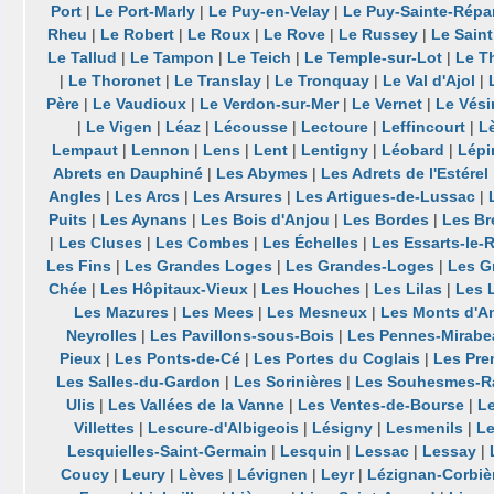
Port
|
Le Port-Marly
|
Le Puy-en-Velay
|
Le Puy-Sainte-Répa
Rheu
|
Le Robert
|
Le Roux
|
Le Rove
|
Le Russey
|
Le Saint
Le Tallud
|
Le Tampon
|
Le Teich
|
Le Temple-sur-Lot
|
Le Th
|
Le Thoronet
|
Le Translay
|
Le Tronquay
|
Le Val d'Ajol
|
Père
|
Le Vaudioux
|
Le Verdon-sur-Mer
|
Le Vernet
|
Le Vési
|
Le Vigen
|
Léaz
|
Lécousse
|
Lectoure
|
Leffincourt
|
L
Lempaut
|
Lennon
|
Lens
|
Lent
|
Lentigny
|
Léobard
|
Lépi
Abrets en Dauphiné
|
Les Abymes
|
Les Adrets de l'Estérel
Angles
|
Les Arcs
|
Les Arsures
|
Les Artigues-de-Lussac
|
Puits
|
Les Aynans
|
Les Bois d'Anjou
|
Les Bordes
|
Les Br
|
Les Cluses
|
Les Combes
|
Les Échelles
|
Les Essarts-le-
Les Fins
|
Les Grandes Loges
|
Les Grandes-Loges
|
Les G
Chée
|
Les Hôpitaux-Vieux
|
Les Houches
|
Les Lilas
|
Les 
Les Mazures
|
Les Mees
|
Les Mesneux
|
Les Monts d'A
Neyrolles
|
Les Pavillons-sous-Bois
|
Les Pennes-Mirabe
Pieux
|
Les Ponts-de-Cé
|
Les Portes du Coglais
|
Les Pre
Les Salles-du-Gardon
|
Les Sorinières
|
Les Souhesmes-R
Ulis
|
Les Vallées de la Vanne
|
Les Ventes-de-Bourse
|
Le
Villettes
|
Lescure-d'Albigeois
|
Lésigny
|
Lesmenils
|
Le
Lesquielles-Saint-Germain
|
Lesquin
|
Lessac
|
Lessay
|
Coucy
|
Leury
|
Lèves
|
Lévignen
|
Leyr
|
Lézignan-Corbiè