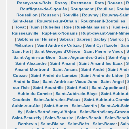
Rosny-sous-Bois
|
Rosoy
|
Rostrenen
|
Rots
|
Rouans
|
R
Rouffignac-de-Sigoulès
|
Rougemont
|
Rouillac
|
Roula
Roussillon
|
Rousson
|
Rouville
|
Rouvray
|
Rouvray-Sain
Saint-Jean
|
Rouvrois-sur-Othain
|
Rouxmesnil-Bouteilles
|
|
Royat
|
Ruan
|
Rubelles
|
Rue
|
Rueil-Malmaison
|
Ruelle-s
Ruisseauville
|
Rupt-aux-Nonains
|
Rupt-devant-Saint-Mihie
|
Sablons sur Huisne
|
Sabran
|
Sabres
|
Saclay
|
Sadroc
|
Mélantois
|
Saint André de Cubzac
|
Saint Cyr l'Ecole
|
Sain
Saint Fort
|
Saint Georges d'Oléron
|
Saint Pierre le Vieux
|
S
Saint-Agnin-sur-Bion
|
Saint-Aignan-des-Gués
|
Saint-Aig
Saint-Alexandre
|
Saint-Amand
|
Saint-Amand-les-Eaux
|
S
Amand-Montrond
|
Saint-Amans
|
Saint-André
|
Saint-And
Cubzac
|
Saint-André-de-Lancize
|
Saint-André-de-Lidon
|
André-le-Gaz
|
Saint-André-sur-Vieux-Jonc
|
Saint-Angel
|
sur-l'Isle
|
Saint-Aoustrille
|
Saint-Août
|
Saint-Appolinard
|
Aubin du Cormier
|
Saint-Aubin-de-Blaye
|
Saint-Aubin-
Coudrais
|
Saint-Aubin-des-Préaux
|
Saint-Aubin-du-Cormie
Aubin-sur-Aire
|
Saint-Aunes
|
Saint-Avertin
|
Saint-Avit-Sai
Ay
|
Saint-Barthélemy-d'Anjou
|
Saint-Barthélemy-Grozo
Saint-Beauzély
|
Saint-Beauzire
|
Saint-Benoît
|
Saint-Benoît
Berthevin
|
Saint-Blaise
|
Saint-Boès
|
Saint-Bomer
|
Sain