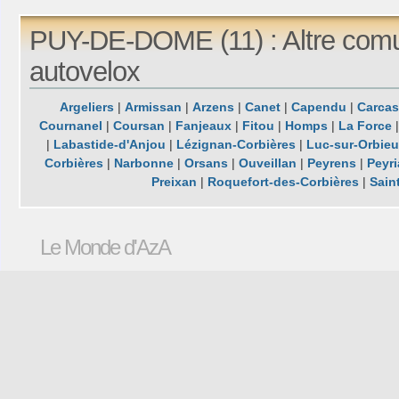
PUY-DE-DOME (11) : Altre comu
autovelox
Argeliers
|
Armissan
|
Arzens
|
Canet
|
Capendu
|
Carca
Cournanel
|
Coursan
|
Fanjeaux
|
Fitou
|
Homps
|
La Force
|
Labastide-d'Anjou
|
Lézignan-Corbières
|
Luc-sur-Orbie
Corbières
|
Narbonne
|
Orsans
|
Ouveillan
|
Peyrens
|
Peyr
Preixan
|
Roquefort-des-Corbières
|
Sain
Le Monde d'AzA