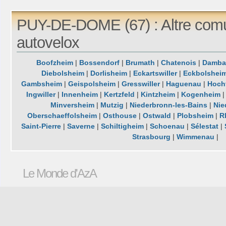
PUY-DE-DOME (67) : Altre com
autovelox
Boofzheim
|
Bossendorf
|
Brumath
|
Chatenois
|
Dambac
Diebolsheim
|
Dorlisheim
|
Eckartswiller
|
Eckbolshei
Gambsheim
|
Geispolsheim
|
Gresswiller
|
Haguenau
|
Hoch
Ingwiller
|
Innenheim
|
Kertzfeld
|
Kintzheim
|
Kogenheim
Minversheim
|
Mutzig
|
Niederbronn-les-Bains
|
Nie
Oberschaeffolsheim
|
Osthouse
|
Ostwald
|
Plobsheim
|
R
Saint-Pierre
|
Saverne
|
Schiltigheim
|
Schoenau
|
Sélestat
|
Strasbourg
|
Wimmenau
|
Le Monde d'AzA