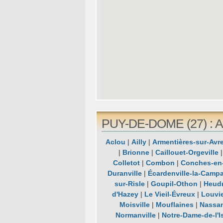
PUY-DE-DOME (27) : Al
Aclou
|
Ailly
|
Armentières-sur-Avr
|
Brionne
|
Caillouet-Orgeville
Colletot
|
Combon
|
Conches-en
Duranville
|
Écardenville-la-Camp
sur-Risle
|
Goupil-Othon
|
Heudr
d'Hazey
|
Le Vieil-Évreux
|
Louvi
Moisville
|
Mouflaines
|
Nassan
Normanville
|
Notre-Dame-de-l'I