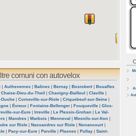
C
Mu
tre comuni con autovelox
e
|
Authevernes
|
Balines
|
Bernay
|
Bosrobert
|
Bouafles
A
|
Chaise-Dieu-du-Theil
|
Chavigny-Bailleul
|
Claville
|
Au
-Ouche
|
Corneville-sur-Risle
|
Criquebeuf-sur-Seine
|
agne
|
Évreux
|
Fontaine-Bellenger
|
Fouqueville
|
Glos-
eville-sur-Eure
|
Irreville
|
Le Plessis-Grohan
|
Le Val-
ers
|
Mandres
|
Marbois
|
Menneval
|
Mesnils-sur-Iton
|
dre sur Risle
|
Nassandres sur Risle
|
Nonancourt
|
sle
|
Pacy-sur-Eure
|
Parville
|
Plasnes
|
Pullay
|
Saint-