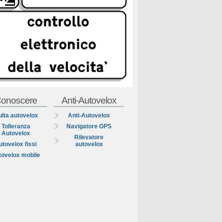
onoscere
Anti-Autovelox
lta autovelox
Anti-Autovelox
Tolleranza
Navigatore GPS
Autovelox
Rilevatore
utovelox fissi
autovelox
tovelox mobile