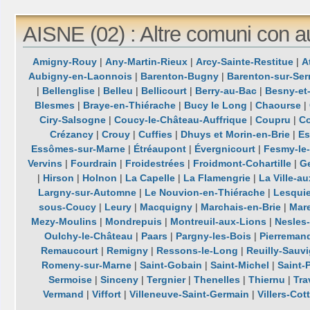
AISNE (02) : Altre comuni con a
Amigny-Rouy
|
Any-Martin-Rieux
|
Arcy-Sainte-Restitue
|
A
Aubigny-en-Laonnois
|
Barenton-Bugny
|
Barenton-sur-Ser
|
Bellenglise
|
Belleu
|
Bellicourt
|
Berry-au-Bac
|
Besny-et
Blesmes
|
Braye-en-Thiérache
|
Bucy le Long
|
Chaourse
|
Ciry-Salsogne
|
Coucy-le-Château-Auffrique
|
Coupru
|
Co
Crézancy
|
Crouy
|
Cuffies
|
Dhuys et Morin-en-Brie
|
Es
Essômes-sur-Marne
|
Étréaupont
|
Évergnicourt
|
Fesmy-le-
Vervins
|
Fourdrain
|
Froidestrées
|
Froidmont-Cohartille
|
G
|
Hirson
|
Holnon
|
La Capelle
|
La Flamengrie
|
La Ville-a
Largny-sur-Automne
|
Le Nouvion-en-Thiérache
|
Lesquie
sous-Coucy
|
Leury
|
Macquigny
|
Marchais-en-Brie
|
Mar
Mezy-Moulins
|
Mondrepuis
|
Montreuil-aux-Lions
|
Nesles
Oulchy-le-Château
|
Paars
|
Pargny-les-Bois
|
Pierreman
Remaucourt
|
Remigny
|
Ressons-le-Long
|
Reuilly-Sauv
Romeny-sur-Marne
|
Saint-Gobain
|
Saint-Michel
|
Saint-P
Sermoise
|
Sinceny
|
Tergnier
|
Thenelles
|
Thiernu
|
Tra
Vermand
|
Viffort
|
Villeneuve-Saint-Germain
|
Villers-Cot