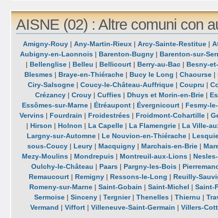
AISNE (02) : Altre comuni con a
Amigny-Rouy
|
Any-Martin-Rieux
|
Arcy-Sainte-Restitue
|
A
Aubigny-en-Laonnois
|
Barenton-Bugny
|
Barenton-sur-Ser
|
Bellenglise
|
Belleu
|
Bellicourt
|
Berry-au-Bac
|
Besny-et
Blesmes
|
Braye-en-Thiérache
|
Bucy le Long
|
Chaourse
|
Ciry-Salsogne
|
Coucy-le-Château-Auffrique
|
Coupru
|
Co
Crézancy
|
Crouy
|
Cuffies
|
Dhuys et Morin-en-Brie
|
Es
Essômes-sur-Marne
|
Étréaupont
|
Évergnicourt
|
Fesmy-le-
Vervins
|
Fourdrain
|
Froidestrées
|
Froidmont-Cohartille
|
G
|
Hirson
|
Holnon
|
La Capelle
|
La Flamengrie
|
La Ville-a
Largny-sur-Automne
|
Le Nouvion-en-Thiérache
|
Lesquie
sous-Coucy
|
Leury
|
Macquigny
|
Marchais-en-Brie
|
Mar
Mezy-Moulins
|
Mondrepuis
|
Montreuil-aux-Lions
|
Nesles
Oulchy-le-Château
|
Paars
|
Pargny-les-Bois
|
Pierreman
Remaucourt
|
Remigny
|
Ressons-le-Long
|
Reuilly-Sauv
Romeny-sur-Marne
|
Saint-Gobain
|
Saint-Michel
|
Saint-P
Sermoise
|
Sinceny
|
Tergnier
|
Thenelles
|
Thiernu
|
Tra
Vermand
|
Viffort
|
Villeneuve-Saint-Germain
|
Villers-Cot