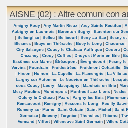
AISNE (02) : Altre comuni con a
Amigny-Rouy
|
Any-Martin-Rieux
|
Arcy-Sainte-Restitue
|
A
Aubigny-en-Laonnois
|
Barenton-Bugny
|
Barenton-sur-Ser
|
Bellenglise
|
Belleu
|
Bellicourt
|
Berry-au-Bac
|
Besny-et
Blesmes
|
Braye-en-Thiérache
|
Bucy le Long
|
Chaourse
|
Ciry-Salsogne
|
Coucy-le-Château-Auffrique
|
Coupru
|
Co
Crézancy
|
Crouy
|
Cuffies
|
Dhuys et Morin-en-Brie
|
Es
Essômes-sur-Marne
|
Étréaupont
|
Évergnicourt
|
Fesmy-le-
Vervins
|
Fourdrain
|
Froidestrées
|
Froidmont-Cohartille
|
G
|
Hirson
|
Holnon
|
La Capelle
|
La Flamengrie
|
La Ville-a
Largny-sur-Automne
|
Le Nouvion-en-Thiérache
|
Lesquie
sous-Coucy
|
Leury
|
Macquigny
|
Marchais-en-Brie
|
Mar
Mezy-Moulins
|
Mondrepuis
|
Montreuil-aux-Lions
|
Nesles
Oulchy-le-Château
|
Paars
|
Pargny-les-Bois
|
Pierreman
Remaucourt
|
Remigny
|
Ressons-le-Long
|
Reuilly-Sauv
Romeny-sur-Marne
|
Saint-Gobain
|
Saint-Michel
|
Saint-P
Sermoise
|
Sinceny
|
Tergnier
|
Thenelles
|
Thiernu
|
Tra
Vermand
|
Viffort
|
Villeneuve-Saint-Germain
|
Villers-Cot