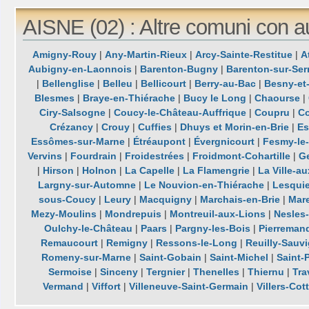
AISNE (02) : Altre comuni con a
Amigny-Rouy
|
Any-Martin-Rieux
|
Arcy-Sainte-Restitue
|
A
Aubigny-en-Laonnois
|
Barenton-Bugny
|
Barenton-sur-Ser
|
Bellenglise
|
Belleu
|
Bellicourt
|
Berry-au-Bac
|
Besny-et
Blesmes
|
Braye-en-Thiérache
|
Bucy le Long
|
Chaourse
|
Ciry-Salsogne
|
Coucy-le-Château-Auffrique
|
Coupru
|
Co
Crézancy
|
Crouy
|
Cuffies
|
Dhuys et Morin-en-Brie
|
Es
Essômes-sur-Marne
|
Étréaupont
|
Évergnicourt
|
Fesmy-le-
Vervins
|
Fourdrain
|
Froidestrées
|
Froidmont-Cohartille
|
G
|
Hirson
|
Holnon
|
La Capelle
|
La Flamengrie
|
La Ville-a
Largny-sur-Automne
|
Le Nouvion-en-Thiérache
|
Lesquie
sous-Coucy
|
Leury
|
Macquigny
|
Marchais-en-Brie
|
Mar
Mezy-Moulins
|
Mondrepuis
|
Montreuil-aux-Lions
|
Nesles
Oulchy-le-Château
|
Paars
|
Pargny-les-Bois
|
Pierreman
Remaucourt
|
Remigny
|
Ressons-le-Long
|
Reuilly-Sauv
Romeny-sur-Marne
|
Saint-Gobain
|
Saint-Michel
|
Saint-P
Sermoise
|
Sinceny
|
Tergnier
|
Thenelles
|
Thiernu
|
Tra
Vermand
|
Viffort
|
Villeneuve-Saint-Germain
|
Villers-Cot