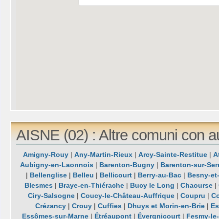
AISNE (02) : Altre comuni con a
Amigny-Rouy
|
Any-Martin-Rieux
|
Arcy-Sainte-Restitue
|
A
Aubigny-en-Laonnois
|
Barenton-Bugny
|
Barenton-sur-Ser
|
Bellenglise
|
Belleu
|
Bellicourt
|
Berry-au-Bac
|
Besny-et
Blesmes
|
Braye-en-Thiérache
|
Bucy le Long
|
Chaourse
|
Ciry-Salsogne
|
Coucy-le-Château-Auffrique
|
Coupru
|
Co
Crézancy
|
Crouy
|
Cuffies
|
Dhuys et Morin-en-Brie
|
Es
Essômes-sur-Marne
|
Étréaupont
|
Évergnicourt
|
Fesmy-le-