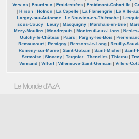
Vervins
|
Fourdrain
|
Froidestrées
|
Froidmont-Cohartille
|
G
|
Hirson
|
Holnon
|
La Capelle
|
La Flamengrie
|
La Ville-a
Largny-sur-Automne
|
Le Nouvion-en-Thiérache
|
Lesquie
sous-Coucy
|
Leury
|
Macquigny
|
Marchais-en-Brie
|
Mar
Mezy-Moulins
|
Mondrepuis
|
Montreuil-aux-Lions
|
Nesles
Oulchy-le-Château
|
Paars
|
Pargny-les-Bois
|
Pierreman
Remaucourt
|
Remigny
|
Ressons-le-Long
|
Reuilly-Sauv
Romeny-sur-Marne
|
Saint-Gobain
|
Saint-Michel
|
Saint-P
Sermoise
|
Sinceny
|
Tergnier
|
Thenelles
|
Thiernu
|
Tra
Vermand
|
Viffort
|
Villeneuve-Saint-Germain
|
Villers-Cot
Le Monde d'AzA