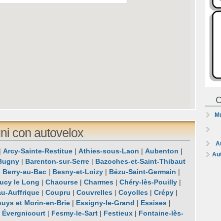
C
Mu
ni con autovelox
A
|
Arcy-Sainte-Restitue
|
Athies-sous-Laon
|
Aubenton
|
Au
Bugny
|
Barenton-sur-Serre
|
Bazoches-et-Saint-Thibaut
|
Berry-au-Bac
|
Besny-et-Loizy
|
Bézu-Saint-Germain
|
ucy le Long
|
Chaourse
|
Charmes
|
Chéry-lès-Pouilly
|
u-Auffrique
|
Coupru
|
Couvrelles
|
Coyolles
|
Crépy
|
uys et Morin-en-Brie
|
Essigny-le-Grand
|
Essises
|
|
Évergnicourt
|
Fesmy-le-Sart
|
Festieux
|
Fontaine-lès-