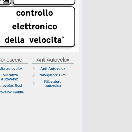
onoscere
Anti-Autovelox
lta autovelox
Anti-Autovelox
Tolleranza
Navigatore GPS
Autovelox
Rilevatore
utovelox fissi
autovelox
tovelox mobile