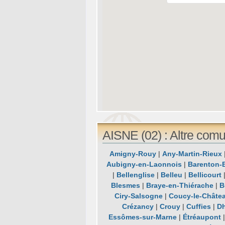
AISNE (02) : Altre comu
Amigny-Rouy
|
Any-Martin-Rieux
Aubigny-en-Laonnois
|
Barenton-
|
Bellenglise
|
Belleu
|
Bellicourt
Blesmes
|
Braye-en-Thiérache
|
B
Ciry-Salsogne
|
Coucy-le-Châtea
Crézancy
|
Crouy
|
Cuffies
|
Dh
Essômes-sur-Marne
|
Étréaupont