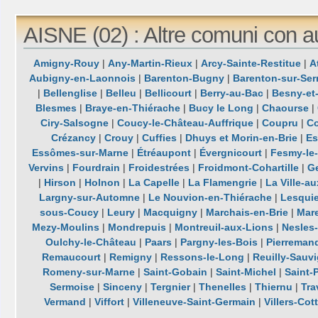
AISNE (02) : Altre comuni con a
Amigny-Rouy
|
Any-Martin-Rieux
|
Arcy-Sainte-Restitue
|
A
Aubigny-en-Laonnois
|
Barenton-Bugny
|
Barenton-sur-Ser
|
Bellenglise
|
Belleu
|
Bellicourt
|
Berry-au-Bac
|
Besny-et
Blesmes
|
Braye-en-Thiérache
|
Bucy le Long
|
Chaourse
|
Ciry-Salsogne
|
Coucy-le-Château-Auffrique
|
Coupru
|
Co
Crézancy
|
Crouy
|
Cuffies
|
Dhuys et Morin-en-Brie
|
Es
Essômes-sur-Marne
|
Étréaupont
|
Évergnicourt
|
Fesmy-le-
Vervins
|
Fourdrain
|
Froidestrées
|
Froidmont-Cohartille
|
G
|
Hirson
|
Holnon
|
La Capelle
|
La Flamengrie
|
La Ville-a
Largny-sur-Automne
|
Le Nouvion-en-Thiérache
|
Lesquie
sous-Coucy
|
Leury
|
Macquigny
|
Marchais-en-Brie
|
Mar
Mezy-Moulins
|
Mondrepuis
|
Montreuil-aux-Lions
|
Nesles
Oulchy-le-Château
|
Paars
|
Pargny-les-Bois
|
Pierreman
Remaucourt
|
Remigny
|
Ressons-le-Long
|
Reuilly-Sauv
Romeny-sur-Marne
|
Saint-Gobain
|
Saint-Michel
|
Saint-P
Sermoise
|
Sinceny
|
Tergnier
|
Thenelles
|
Thiernu
|
Tra
Vermand
|
Viffort
|
Villeneuve-Saint-Germain
|
Villers-Cot