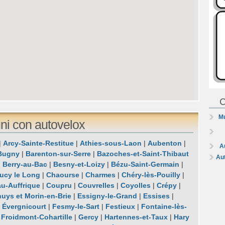
C
Mu
ni con autovelox
|
Arcy-Sainte-Restitue
|
Athies-sous-Laon
|
Aubenton
|
A
Bugny
|
Barenton-sur-Serre
|
Bazoches-et-Saint-Thibaut
Au
|
Berry-au-Bac
|
Besny-et-Loizy
|
Bézu-Saint-Germain
|
ucy le Long
|
Chaourse
|
Charmes
|
Chéry-lès-Pouilly
|
u-Auffrique
|
Coupru
|
Couvrelles
|
Coyolles
|
Crépy
|
uys et Morin-en-Brie
|
Essigny-le-Grand
|
Essises
|
|
Évergnicourt
|
Fesmy-le-Sart
|
Festieux
|
Fontaine-lès-
|
Froidmont-Cohartille
|
Gercy
|
Hartennes-et-Taux
|
Hary