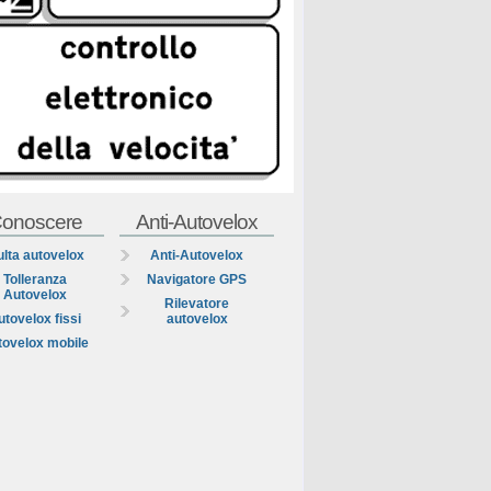
onoscere
Anti-Autovelox
lta autovelox
Anti-Autovelox
Tolleranza
Navigatore GPS
Autovelox
Rilevatore
utovelox fissi
autovelox
tovelox mobile