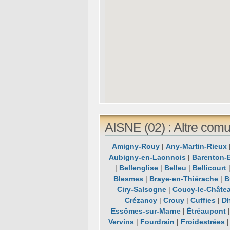
AISNE (02) : Altre comu
Amigny-Rouy
|
Any-Martin-Rieux
Aubigny-en-Laonnois
|
Barenton-
|
Bellenglise
|
Belleu
|
Bellicourt
Blesmes
|
Braye-en-Thiérache
|
B
Ciry-Salsogne
|
Coucy-le-Châtea
Crézancy
|
Crouy
|
Cuffies
|
Dh
Essômes-sur-Marne
|
Étréaupont
Vervins
|
Fourdrain
|
Froidestrées