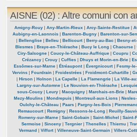
AISNE (02) : Altre comuni con a
Amigny-Rouy
|
Any-Martin-Rieux
|
Arcy-Sainte-Restitue
|
A
Aubigny-en-Laonnois
|
Barenton-Bugny
|
Barenton-sur-Ser
|
Bellenglise
|
Belleu
|
Bellicourt
|
Berry-au-Bac
|
Besny-et
Blesmes
|
Braye-en-Thiérache
|
Bucy le Long
|
Chaourse
|
Ciry-Salsogne
|
Coucy-le-Château-Auffrique
|
Coupru
|
Co
Crézancy
|
Crouy
|
Cuffies
|
Dhuys et Morin-en-Brie
|
Es
Essômes-sur-Marne
|
Étréaupont
|
Évergnicourt
|
Fesmy-le-
Vervins
|
Fourdrain
|
Froidestrées
|
Froidmont-Cohartille
|
G
|
Hirson
|
Holnon
|
La Capelle
|
La Flamengrie
|
La Ville-a
Largny-sur-Automne
|
Le Nouvion-en-Thiérache
|
Lesquie
sous-Coucy
|
Leury
|
Macquigny
|
Marchais-en-Brie
|
Mar
Mezy-Moulins
|
Mondrepuis
|
Montreuil-aux-Lions
|
Nesles
Oulchy-le-Château
|
Paars
|
Pargny-les-Bois
|
Pierreman
Remaucourt
|
Remigny
|
Ressons-le-Long
|
Reuilly-Sauv
Romeny-sur-Marne
|
Saint-Gobain
|
Saint-Michel
|
Saint-P
Sermoise
|
Sinceny
|
Tergnier
|
Thenelles
|
Thiernu
|
Tra
Vermand
|
Viffort
|
Villeneuve-Saint-Germain
|
Villers-Cot