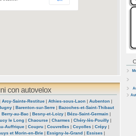
C
Mu
ni con autovelox
A
Au
|
Arcy-Sainte-Restitue
|
Athies-sous-Laon
|
Aubenton
|
Bugny
|
Barenton-sur-Serre
|
Bazoches-et-Saint-Thibaut
|
Berry-au-Bac
|
Besny-et-Loizy
|
Bézu-Saint-Germain
|
ucy le Long
|
Chaourse
|
Charmes
|
Chéry-lès-Pouilly
|
u-Auffrique
|
Coupru
|
Couvrelles
|
Coyolles
|
Crépy
|
uys et Morin-en-Brie
|
Essigny-le-Grand
|
Essises
|