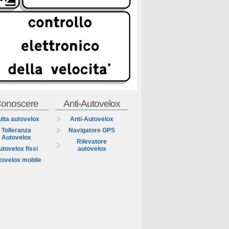
onoscere
Anti-Autovelox
lta autovelox
Anti-Autovelox
Tolleranza
Navigatore GPS
Autovelox
Rilevatore
utovelox fissi
autovelox
tovelox mobile