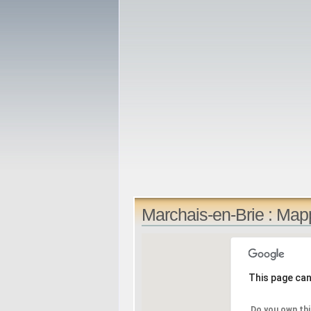
Marchais-en-Brie : Map
This page can
Do you own thi