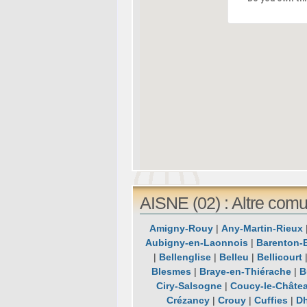
AISNE (02) : Altre comu
Amigny-Rouy
|
Any-Martin-Rieux
Aubigny-en-Laonnois
|
Barenton-
|
Bellenglise
|
Belleu
|
Bellicourt
Blesmes
|
Braye-en-Thiérache
|
B
Ciry-Salsogne
|
Coucy-le-Châtea
Crézancy
|
Crouy
|
Cuffies
|
Dh