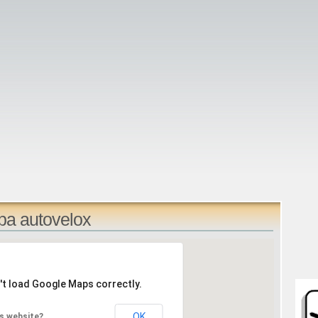
pa autovelox
't load Google Maps correctly.
OK
s website?