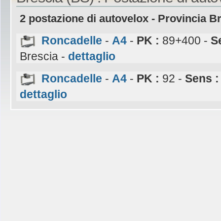
2 postazione di autovelox - Provincia B
Roncadelle
-
A4
-
PK :
89+400 -
S
Brescia -
dettaglio
Roncadelle
-
A4
-
PK :
92 -
Sens 
dettaglio