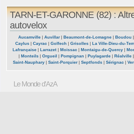
TARN-ET-GARONNE (82) : Altre
autovelox
Aucamville
|
Auvillar
|
Beaumont-de-Lomagne
|
Boudou
Caylus
|
Cayrac
|
Golfech
|
Grisolles
|
La Ville-Dieu-du-Te
Lafrançaise
|
Larrazet
|
Moissac
|
Montaigu-de-Quercy
|
Mon
|
Monteils
|
Orgueil
|
Pompignan
|
Puylagarde
|
Réalville
Saint-Nauphary
|
Saint-Porquier
|
Septfonds
|
Sérignac
|
Ve
Le Monde d'AzA