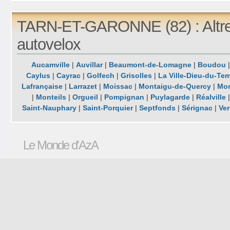
TARN-ET-GARONNE (82) : Altre
autovelox
Aucamville
|
Auvillar
|
Beaumont-de-Lomagne
|
Boudou
Caylus
|
Cayrac
|
Golfech
|
Grisolles
|
La Ville-Dieu-du-Te
Lafrançaise
|
Larrazet
|
Moissac
|
Montaigu-de-Quercy
|
Mon
|
Monteils
|
Orgueil
|
Pompignan
|
Puylagarde
|
Réalville
Saint-Nauphary
|
Saint-Porquier
|
Septfonds
|
Sérignac
|
Ve
Le Monde d'AzA