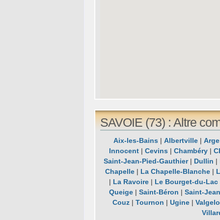
SAVOIE (73) : Altre co
Aix-les-Bains
|
Albertville
|
Arge
Innocent
|
Cevins
|
Chambéry
|
C
Saint-Jean-Pied-Gauthier
|
Dullin
|
Chapelle
|
La Chapelle-Blanche
|
|
La Ravoire
|
Le Bourget-du-Lac
Queige
|
Saint-Béron
|
Saint-Jea
Couz
|
Tournon
|
Ugine
|
Valgel
Villar