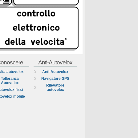
onoscere
Anti-Autovelox
lta autovelox
Anti-Autovelox
Tolleranza
Navigatore GPS
Autovelox
Rilevatore
utovelox fissi
autovelox
tovelox mobile