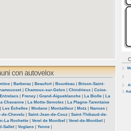
C
Mu
muni con autovelox
ntine
|
Barberaz
|
Beaufort
|
Bourdeau
|
Brison-Saint-
A
hamousset
|
Chamoux-sur-Gelon
|
Chindrieux
|
Coise-
Au
Entrelacs
|
Freney
|
Grand-Aigueblanche
|
La Biolle
|
La
La Chavanne
|
La Motte-Servolex
|
La Plagne-Tarentaise
|
Les Échelles
|
Modane
|
Montailleur
|
Motz
|
Nances
|
n-de-Chevelu
|
Saint-Jean-de-Couz
|
Saint-Thibaud-de-
on-La Rochette
|
Verel de Montbel
|
Verel-de-Montbel
|
d-Sallet
|
Voglans
|
Yenne
|