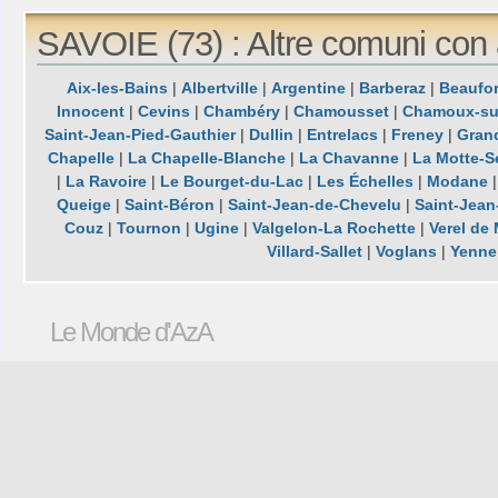
SAVOIE (73) : Altre comuni con
Aix-les-Bains
|
Albertville
|
Argentine
|
Barberaz
|
Beaufor
Innocent
|
Cevins
|
Chambéry
|
Chamousset
|
Chamoux-su
Saint-Jean-Pied-Gauthier
|
Dullin
|
Entrelacs
|
Freney
|
Gran
Chapelle
|
La Chapelle-Blanche
|
La Chavanne
|
La Motte-S
|
La Ravoire
|
Le Bourget-du-Lac
|
Les Échelles
|
Modane
Queige
|
Saint-Béron
|
Saint-Jean-de-Chevelu
|
Saint-Jean
Couz
|
Tournon
|
Ugine
|
Valgelon-La Rochette
|
Verel de
Villard-Sallet
|
Voglans
|
Yenne
Le Monde d'AzA