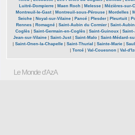
Luitré-Dompierre
|
Maen Roch
|
Melesse
|
Mézières-sur
Montreuil-le-Gast
|
Montreuil-sous-Pérouse
|
Mordelles
|
Seiche
|
Noyal-sur-Vilaine
|
Pancé
|
Plesder
|
Pleurtuit
|
P
Rennes
|
Romagné
|
Saint-Aubin du Cormier
|
Saint-Aubin
Coglès
|
Saint-Germain-en-Coglès
|
Saint-Guinoux
|
Saint
Jean-sur-Vilaine
|
Saint-Just
|
Saint-Malo
|
Saint-Médard-sur
|
Saint-Onen-la-Chapelle
|
Saint-Thurial
|
Sainte-Marie
|
Saul
|
Torcé
|
Val-Couesnon
|
Val-d'I
Le Monde d'AzA