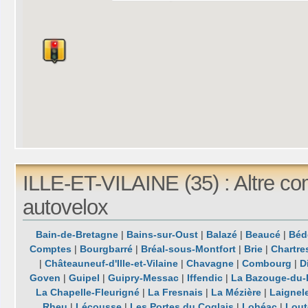
ILLE-ET-VILAINE (35) : Altre c
autovelox
Bain-de-Bretagne
|
Bains-sur-Oust
|
Balazé
|
Beaucé
|
Béd
Comptes
|
Bourgbarré
|
Bréal-sous-Montfort
|
Brie
|
Chartre
|
Châteauneuf-d'Ille-et-Vilaine
|
Chavagne
|
Combourg
|
D
Goven
|
Guipel
|
Guipry-Messac
|
Iffendic
|
La Bazouge-du-
La Chapelle-Fleurigné
|
La Fresnais
|
La Mézière
|
Laignel
Rheu
|
Lécousse
|
Les Portes du Coglais
|
Lohéac
|
Lout