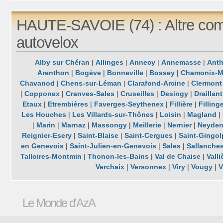
HAUTE-SAVOIE (74) : Altre com
autovelox
Alby sur Chéran
|
Allinges
|
Annecy
|
Annemasse
|
Ant
Arenthon
|
Bogève
|
Bonneville
|
Bossey
|
Chamonix-M
Chavanod
|
Chens-sur-Léman
|
Clarafond-Arcine
|
Clermont
|
Copponex
|
Cranves-Sales
|
Cruseilles
|
Desingy
|
Draillant
Etaux
|
Etrembières
|
Faverges-Seythenex
|
Fillière
|
Filling
Les Houches
|
Les Villards-sur-Thônes
|
Loisin
|
Magland
|
|
Marin
|
Marnaz
|
Massongy
|
Meillerie
|
Nernier
|
Neyde
Reignier-Esery
|
Saint-Blaise
|
Saint-Cergues
|
Saint-Gingo
en Genevois
|
Saint-Julien-en-Genevois
|
Sales
|
Sallanche
Talloires-Montmin
|
Thonon-les-Bains
|
Val de Chaise
|
Valli
Verchaix
|
Versonnex
|
Viry
|
Vougy
|
V
Le Monde d'AzA