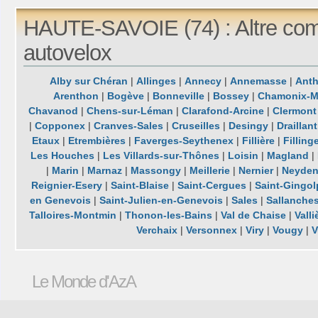
HAUTE-SAVOIE (74) : Altre com
autovelox
Alby sur Chéran
|
Allinges
|
Annecy
|
Annemasse
|
Ant
Arenthon
|
Bogève
|
Bonneville
|
Bossey
|
Chamonix-M
Chavanod
|
Chens-sur-Léman
|
Clarafond-Arcine
|
Clermont
|
Copponex
|
Cranves-Sales
|
Cruseilles
|
Desingy
|
Draillant
Etaux
|
Etrembières
|
Faverges-Seythenex
|
Fillière
|
Filling
Les Houches
|
Les Villards-sur-Thônes
|
Loisin
|
Magland
|
|
Marin
|
Marnaz
|
Massongy
|
Meillerie
|
Nernier
|
Neyde
Reignier-Esery
|
Saint-Blaise
|
Saint-Cergues
|
Saint-Gingo
en Genevois
|
Saint-Julien-en-Genevois
|
Sales
|
Sallanche
Talloires-Montmin
|
Thonon-les-Bains
|
Val de Chaise
|
Valli
Verchaix
|
Versonnex
|
Viry
|
Vougy
|
V
Le Monde d'AzA