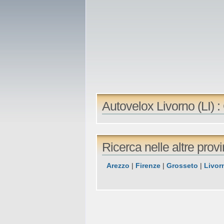
Autovelox Livorno (LI) 
Ricerca nelle altre prov
Arezzo
|
Firenze
|
Grosseto
|
Livor