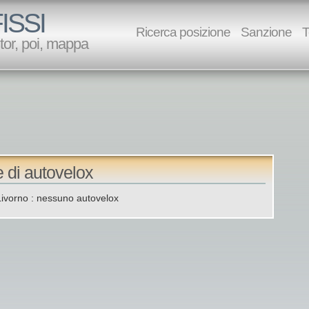
ISSI
Ricerca posizione
Sanzione
T
utor, poi, mappa
e di autovelox
 Livorno : nessuno autovelox