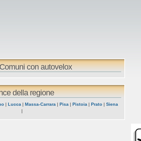
: Comuni con autovelox
ince della regione
no
|
Lucca
|
Massa-Carrara
|
Pisa
|
Pistoia
|
Prato
|
Siena
|