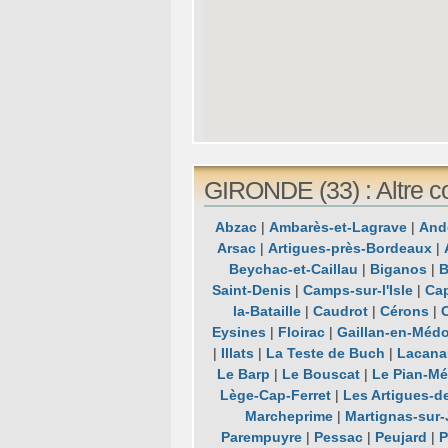
GIRONDE (33) : Altre c
Abzac
|
Ambarès-et-Lagrave
|
And
Arsac
|
Artigues-près-Bordeaux
|
Beychac-et-Caillau
|
Biganos
|
B
Saint-Denis
|
Camps-sur-l'Isle
|
Ca
la-Bataille
|
Caudrot
|
Cérons
|
Eysines
|
Floirac
|
Gaillan-en-Méd
|
Illats
|
La Teste de Buch
|
Lacana
Le Barp
|
Le Bouscat
|
Le Pian-M
Lège-Cap-Ferret
|
Les Artigues-d
Marcheprime
|
Martignas-sur-
Parempuyre
|
Pessac
|
Peujard
|
P