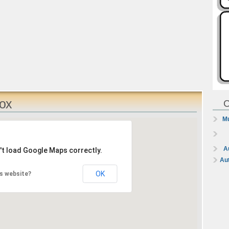
lox
C
Mu
A
't load Google Maps correctly.
Au
OK
s website?