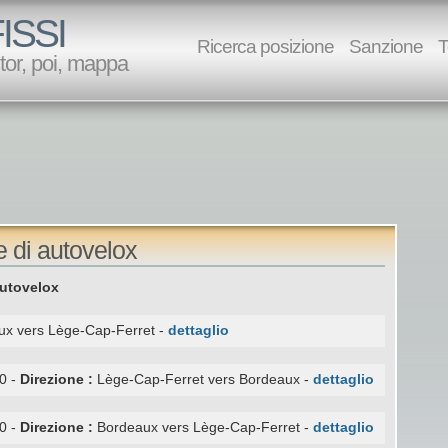
ISSI
Ricerca posizione
Sanzione
T
utor, poi, mappa
e di autovelox
utovelox
ux vers Lège-Cap-Ferret -
dettaglio
0 -
Direzione :
Lège-Cap-Ferret vers Bordeaux -
dettaglio
0 -
Direzione :
Bordeaux vers Lège-Cap-Ferret -
dettaglio