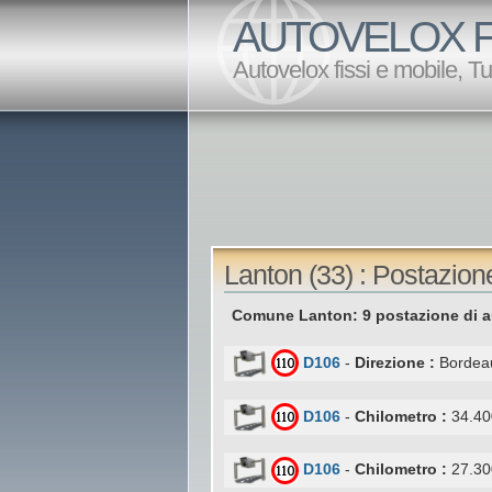
AUTOVELOX F
Autovelox fissi e mobile, T
Lanton (33) : Postazion
Comune Lanton: 9 postazione di a
D106
-
Direzione :
Bordea
D106
-
Chilometro :
34.40
D106
-
Chilometro :
27.30