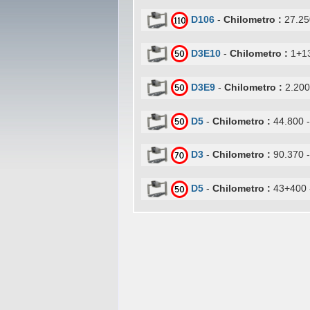
D106
-
Chilometro :
27.25
D3E10
-
Chilometro :
1+1
D3E9
-
Chilometro :
2.200
D5
-
Chilometro :
44.800 
D3
-
Chilometro :
90.370 
D5
-
Chilometro :
43+400 