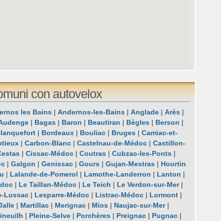
omuni con autovelox
ernos les Bains
|
Andernos-les-Bains
|
Anglade
|
Arès
|
Audenge
|
Bagas
|
Baron
|
Beautiran
|
Bègles
|
Berson
|
lanquefort
|
Bordeaux
|
Bouliac
|
Bruges
|
Camiac-et-
ptieux
|
Carbon-Blanc
|
Castelnau-de-Médoc
|
Castillon-
Cestas
|
Cissac-Médoc
|
Coutras
|
Cubzac-les-Ponts
|
oc
|
Galgon
|
Genissac
|
Gours
|
Gujan-Mestras
|
Hourtin
u
|
Lalande-de-Pomerol
|
Lamothe-Landerron
|
Lanton
|
édoc
|
Le Taillan-Médoc
|
Le Teich
|
Le Verdon-sur-Mer
|
e-Lussac
|
Lesparre-Médoc
|
Listrac-Médoc
|
Lormont
|
Jalle
|
Martillac
|
Merignac
|
Mios
|
Naujac-sur-Mer
|
ineuilh
|
Pleine-Selve
|
Porchères
|
Preignac
|
Pugnac
|