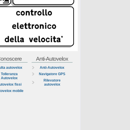
onoscere
Anti-Autovelox
lta autovelox
Anti-Autovelox
Tolleranza
Navigatore GPS
Autovelox
Rilevatore
utovelox fissi
autovelox
tovelox mobile