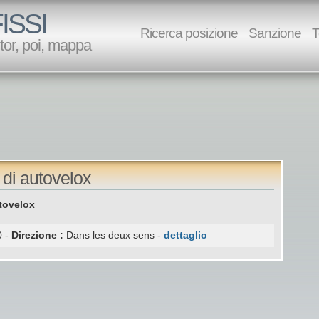
ISSI
Ricerca posizione
Sanzione
T
utor, poi, mappa
 di autovelox
tovelox
 -
Direzione :
Dans les deux sens -
dettaglio