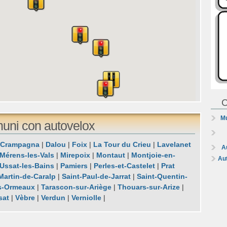
C
Mu
muni con autovelox
Crampagna
|
Dalou
|
Foix
|
La Tour du Crieu
|
Lavelanet
A
Mérens-les-Vals
|
Mirepoix
|
Montaut
|
Montjoie-en-
Au
Ussat-les-Bains
|
Pamiers
|
Perles-et-Castelet
|
Prat
Martin-de-Caralp
|
Saint-Paul-de-Jarrat
|
Saint-Quentin-
s-Ormeaux
|
Tarascon-sur-Ariège
|
Thouars-sur-Arize
|
sat
|
Vèbre
|
Verdun
|
Verniolle
|