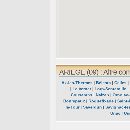
ARIEGE (09) : Altre co
Ax-les-Thermes
|
Bélesta
|
Celles
|
|
Le Vernet
|
Lorp-Sentaraille
|
Couserans
|
Nalzen
|
Ornolac-
Bonrepaux
|
Roquefixade
|
Saint-
la-Tour
|
Saverdun
|
Savignac-le
Unac
|
Us