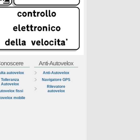
onoscere
Anti-Autovelox
lta autovelox
Anti-Autovelox
Tolleranza
Navigatore GPS
Autovelox
Rilevatore
utovelox fissi
autovelox
tovelox mobile