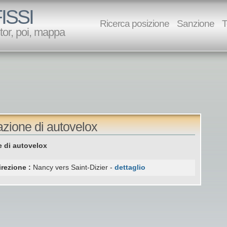
ISSI
Ricerca posizione
Sanzione
T
utor, poi, mappa
azione di autovelox
 di autovelox
irezione :
Nancy vers Saint-Dizier -
dettaglio