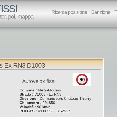
ISSI
Ricerca posizione
Sanzione
T
utor, poi, mappa
ns Ex RN3 D1003
Autovelox fissi
Comune :
Mezy-Moulins
Strada :
D1003
- Ex RN3
Direzione :
Dormans vers Chateau-Thierry
Chilometro :
29+850
Velocità :
90 km/h
POI GPS :
49.06598 , 3.52517